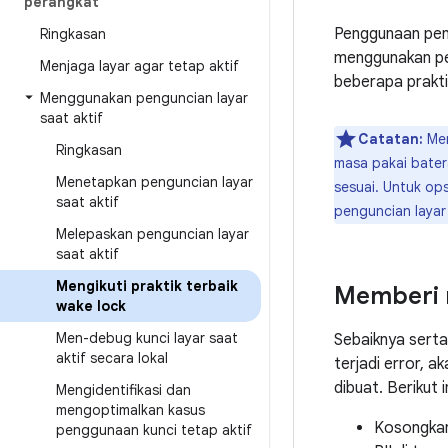
perangkat
Penggunaan peng
Ringkasan
menggunakan pen
Menjaga layar agar tetap aktif
beberapa prakti
Menggunakan penguncian layar
saat aktif
Catatan:
Mem
Ringkasan
masa pakai bater
Menetapkan penguncian layar
sesuai. Untuk ops
saat aktif
penguncian layar
Melepaskan penguncian layar
saat aktif
Mengikuti praktik terbaik
Memberi n
wake lock
Men-debug kunci layar saat
Sebaiknya serta
aktif secara lokal
terjadi error, 
dibuat. Berikut
Mengidentifikasi dan
mengoptimalkan kasus
Kosongkan 
penggunaan kunci tetap aktif