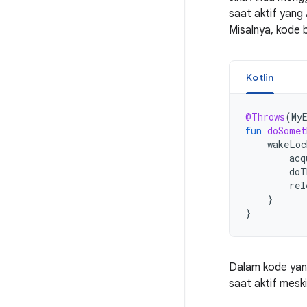
saat aktif yang
Misalnya, kode b
Kotlin
@Throws
(
My
fun
doSomet
wakeLoc
acq
doT
rel
}
}
Dalam kode yang
saat aktif mesk