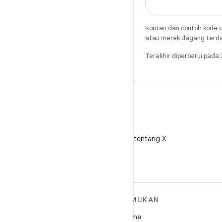
Konten dan contoh kode d
atau merek dagang terdaft
Terakhir diperbarui pad
X
Ikuti @AndroidDev tentang X
SELENGKAPNYA
TEMUKAN
TENTANG ANDROID
Game