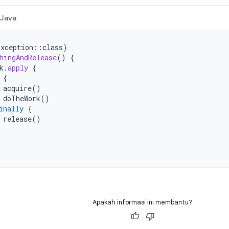
Java
Exception
::
class
)
hingAndRelease
()
{
k
.
apply
{
{
acquire
()
doTheWork
()
inally
{
release
()
Apakah informasi ini membantu?