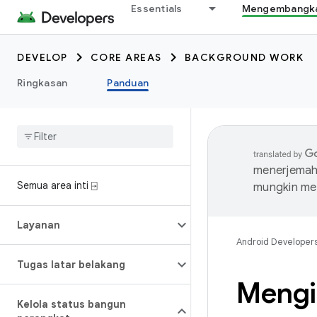
Essentials
Mengembangkan
DEVELOP
CORE AREAS
BACKGROUND WORK
Ringkasan
Panduan
menerjemahk
Semua area inti ⍈
mungkin me
Layanan
Android Developer
Tugas latar belakang
Mengik
Kelola status bangun