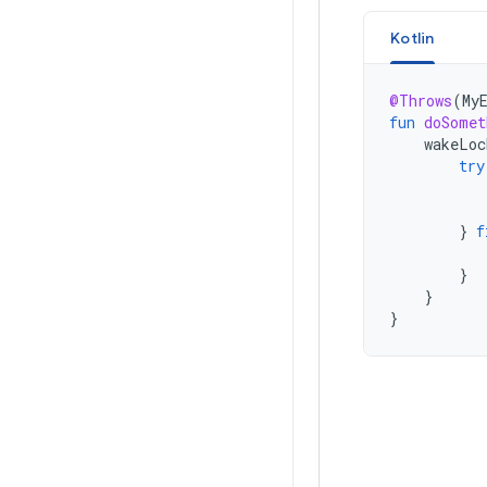
Kotlin
@Throws
(
My
fun
doSomet
wakeLoc
try
}
f
}
}
}