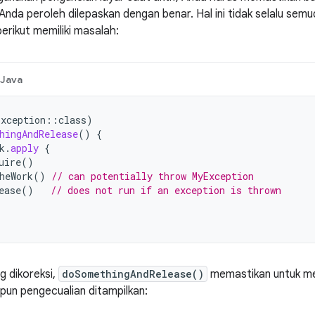
 Anda peroleh dilepaskan dengan benar. Hal ini tidak selalu sem
erikut memiliki masalah:
Java
Exception
::
class
)
hingAndRelease
()
{
k
.
apply
{
uire
()
heWork
()
// can potentially throw MyException
ease
()
// does not run if an exception is thrown
 dikoreksi,
doSomethingAndRelease()
memastikan untuk me
ipun pengecualian ditampilkan: