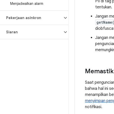
PII di tag
Menjadwalkan alarm
tentukan.
Jangan me
Pekerjaan asinkron
getName
diobfuscat
Siaran
Jangan me
penguncian
memungkin
Memastika
Saat penguncian
bahwa hal ini se
menampilkan be
menyimpan pengu
notifikasi.