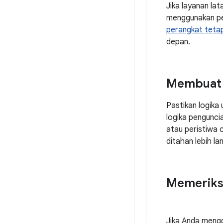
Jika layanan lat
menggunakan pen
perangkat tetap
depan.
Membuat l
Pastikan logika
logika penguncia
atau peristiwa 
ditahan lebih la
Memeriksa
Jika Anda mengg