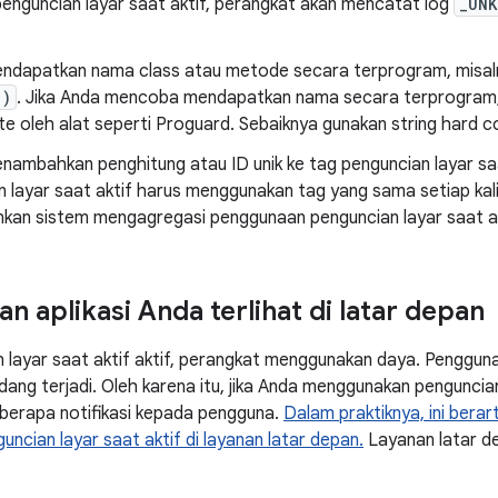
 penguncian layar saat aktif, perangkat akan mencatat log
_UN
ndapatkan nama class atau metode secara terprogram, misa
()
. Jika Anda mencoba mendapatkan nama secara terprogram,
e oleh alat seperti Proguard. Sebaiknya gunakan string hard c
nambahkan penghitung atau ID unik ke tag penguncian layar s
 layar saat aktif harus menggunakan tag yang sama setiap kali di
kan sistem mengagregasi penggunaan penguncian layar saat ak
n aplikasi Anda terlihat di latar depan
 layar saat aktif aktif, perangkat menggunakan daya. Penggu
dang terjadi. Oleh karena itu, jika Anda menggunakan penguncian
berapa notifikasi kepada pengguna.
Dalam praktiknya, ini bera
ncian layar saat aktif di layanan latar depan.
Layanan latar d