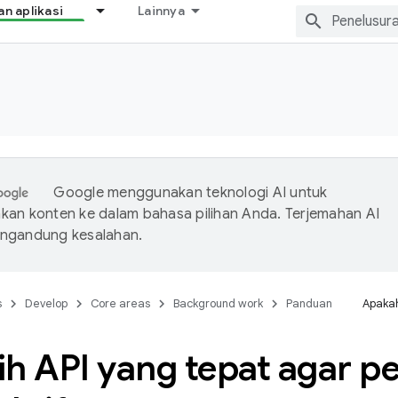
 aplikasi
Lainnya
Google menggunakan teknologi AI untuk
an konten ke dalam bahasa pilihan Anda. Terjemahan AI
ngandung kesalahan.
s
Develop
Core areas
Background work
Panduan
Apakah
ih API yang tepat agar p