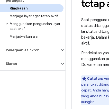
tetap 
perangkat
Ringkasan
Menjaga layar agar tetap aktif
Saat pengguna m
Menggunakan penguncian layar
status ditanggu
saat aktif
ke status ditan
Menjadwalkan alarm
bekerja. Dalam k
aktif.
Pekerjaan asinkron
Pendekatan yan
menggunakan pen
Siaran
Dokumen ini mem
Catatan:
And
perangkat ditan
cepat. Anda hany
yang Anda butuhk
mungkin.