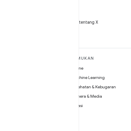
X
Ikuti @AndroidDev tentang X
SELENGKAPNYA
TEMUKAN
TENTANG ANDROID
Game
Android
Machine Learning
Android untuk Perusahaan
Kesehatan & Kebugaran
Keamanan
Kamera & Media
Source
Privasi
Berita
5G
Blog
Podcast