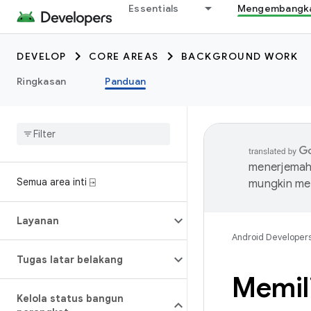
Essentials
Mengembangkan
DEVELOP
CORE AREAS
BACKGROUND WORK
Ringkasan
Panduan
menerjemahk
Semua area inti ⍈
mungkin me
Layanan
Android Developer
Tugas latar belakang
Memil
Kelola status bangun