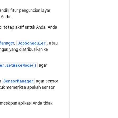
ndiri fitur penguncian layar
 Anda.
i tetap aktif untuk Anda; Anda
anager
,
JobScheduler
, atau
ngun yang diatribusikan ke
er.setWakeMode()
agar
an
SensorManager
agar sensor
ntuk memeriksa apakah sensor
 meskipun aplikasi Anda tidak