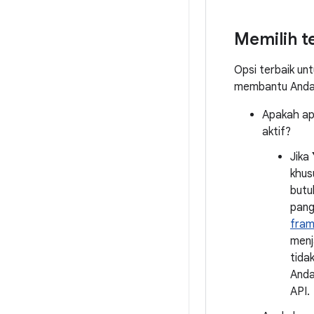
Memilih t
Opsi terbaik un
membantu Anda 
Apakah apl
aktif?
Jika
khus
butu
pang
fram
menj
tida
And
API.