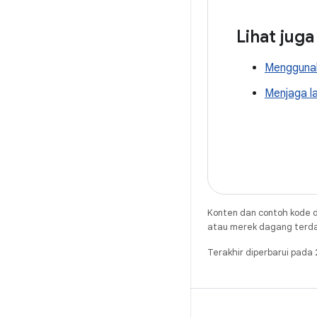
Lihat juga
Menggunak
Menjaga la
Konten dan contoh kode d
atau merek dagang terdaft
Terakhir diperbarui pad