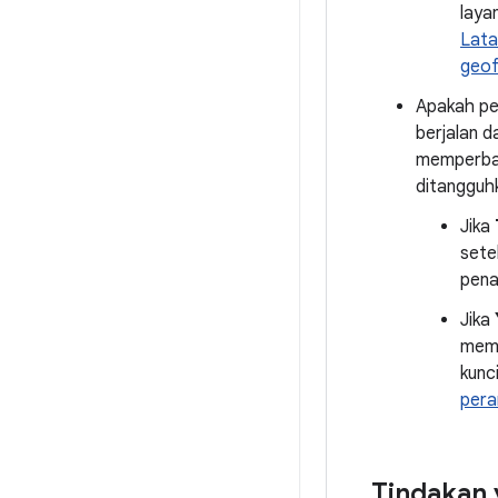
laya
Lata
geof
Apakah pe
berjalan d
memperbaru
ditangguh
Jika
sete
pena
Jika
meme
kunc
pera
Tindakan 