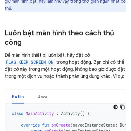
giữ màn hình bật, hãy làm như vậy trong thời gian ngắn nhất có
thể.
Luôn bật màn hình theo cách thủ
công
Để màn hình thiết bị luôn bật, hãy đặt cờ
FLAG_KEEP_SCREEN_ON
trong hoạt động. Bạn chỉ có thể
đặt cờ này trong một hoạt động, không bao giờ được đặt
trong một dịch vụ hoặc thành phần ứng dụng khác. Ví dụ:
Kotlin
Java
class
MainActivity
:
Activity
()
{
override
fun
onCreate
(
savedInstanceState
:
Bund
super
.
onCreate
(
savedInstanceState
)