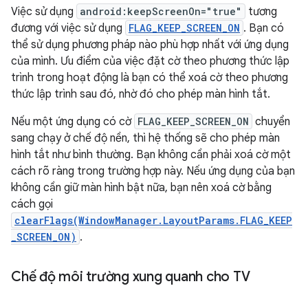
Việc sử dụng
android:keepScreenOn="true"
tương
đương với việc sử dụng
FLAG_KEEP_SCREEN_ON
. Bạn có
thể sử dụng phương pháp nào phù hợp nhất với ứng dụng
của mình. Ưu điểm của việc đặt cờ theo phương thức lập
trình trong hoạt động là bạn có thể xoá cờ theo phương
thức lập trình sau đó, nhờ đó cho phép màn hình tắt.
Nếu một ứng dụng có cờ
FLAG_KEEP_SCREEN_ON
chuyển
sang chạy ở chế độ nền, thì hệ thống sẽ cho phép màn
hình tắt như bình thường. Bạn không cần phải xoá cờ một
cách rõ ràng trong trường hợp này. Nếu ứng dụng của bạn
không cần giữ màn hình bật nữa, bạn nên xoá cờ bằng
cách gọi
clearFlags(WindowManager.LayoutParams.FLAG_KEEP
_SCREEN_ON)
.
Chế độ môi trường xung quanh cho TV