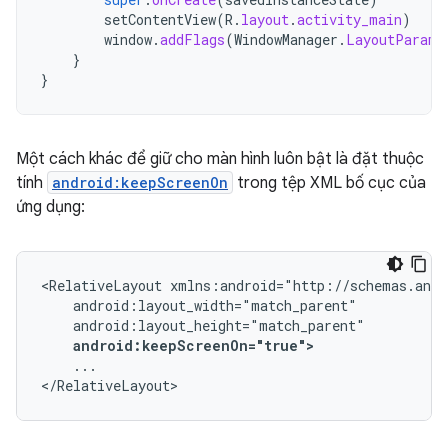
setContentView
(
R
.
layout
.
activity_main
)
window
.
addFlags
(
WindowManager
.
LayoutParams
}
}
Một cách khác để giữ cho màn hình luôn bật là đặt thuộc
tính
android:keepScreenOn
trong tệp XML bố cục của
ứng dụng:
<RelativeLayout
android:keepScreenOn="true">
...

</RelativeLayout>