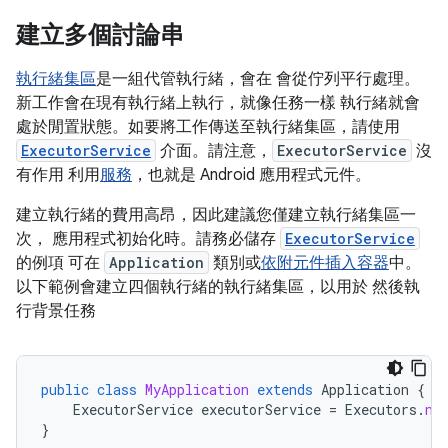
建立多個討論串
執行緒集區
是一組代管執行緒，會在 會從佇列平行處理。
新工作會在現有執行緒上執行，就像任務一樣 執行緒就會
處於閒置狀態。如要將工作傳送至執行緒集區，請使用
ExecutorService
介面。請注意，
ExecutorService
沒
有作用 利用
服務
，也就是 Android 應用程式元件。
建立執行緒的費用高昂，因此建議您僅建立執行緒集區一
次， 應用程式初始化時。請務必儲存
ExecutorService
的例項 可在
Application
類別或
依附元件插入容器
中。
以下範例會建立四個執行緒的執行緒集區，以用於 然後執
行背景任務
public
class
MyApplication
extends
Application
{
ExecutorService
executorService
=
Executors
.
ne
}