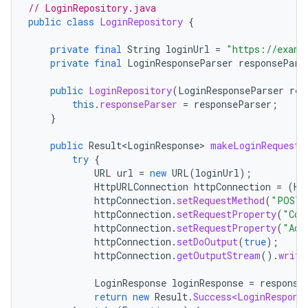
// LoginRepository.java
public
class
LoginRepository
{
private
final
String
loginUrl
=
"https://examp
private
final
LoginResponseParser
responsePars
public
LoginRepository
(
LoginResponseParser
res
this
.
responseParser
=
responseParser
;
}
public
Result<LoginResponse>
makeLoginRequest
(
try
{
URL
url
=
new
URL
(
loginUrl
);
HttpURLConnection
httpConnection
=
(
Ht
httpConnection
.
setRequestMethod
(
"POST"
httpConnection
.
setRequestProperty
(
"Con
httpConnection
.
setRequestProperty
(
"Acc
httpConnection
.
setDoOutput
(
true
);
httpConnection
.
getOutputStream
().
write
LoginResponse
loginResponse
=
response
return
new
Result
.
Success<LoginRespons