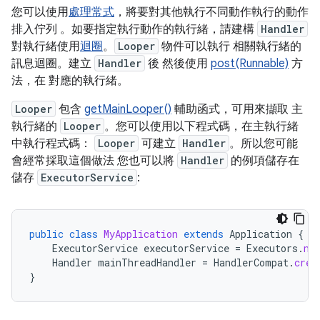
您可以使用
處理常式
，將要對其他執行不同動作執行的動作
排入佇列 。如要指定執行動作的執行緒，請建構
Handler
對執行緒使用
迴圈
。
Looper
物件可以執行 相關執行緒的
訊息迴圈。建立
Handler
後 然後使用
post(Runnable)
方
法，在 對應的執行緒。
Looper
包含
getMainLooper()
輔助函式，可用來擷取 主
執行緒的
Looper
。您可以使用以下程式碼，在主執行緒
中執行程式碼：
Looper
可建立
Handler
。所以您可能
會經常採取這個做法 您也可以將
Handler
的例項儲存在
儲存
ExecutorService
:
public
class
MyApplication
extends
Application
{
ExecutorService
executorService
=
Executors
.
ne
Handler
mainThreadHandler
=
HandlerCompat
.
crea
}