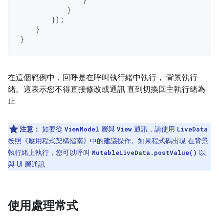
}
});
}
}
在這個範例中，回呼是在呼叫執行緒中執行， 背景執行
緒。這表示您不得直接修改或通訊 直到切換回主執行緒為
止
注意：
如要從
層與
通訊，請使用
ViewModel
View
LiveData
按照《
應用程式架構指南
》中的建議操作。如果程式碼出現 在背景
執行緒上執行，您可以呼叫
以
MutableLiveData.postValue()
與 UI 層通訊
使用處理常式