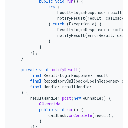
public
void
run
()
{
try
{
Result<LoginResponse>
result
=
notifyResult
(
result
,
callback
,
}
catch
(
Exception
e
)
{
Result<LoginResponse>
errorRes
notifyResult
(
errorResult
,
call
}
}
});
}
private
void
notifyResult
(
final
Result<LoginResponse>
result
,
final
RepositoryCallback<LoginResponse>
ca
final
Handler
resultHandler
)
{
resultHandler
.
post
(
new
Runnable
()
{
@Override
public
void
run
()
{
callback
.
onComplete
(
result
);
}
});