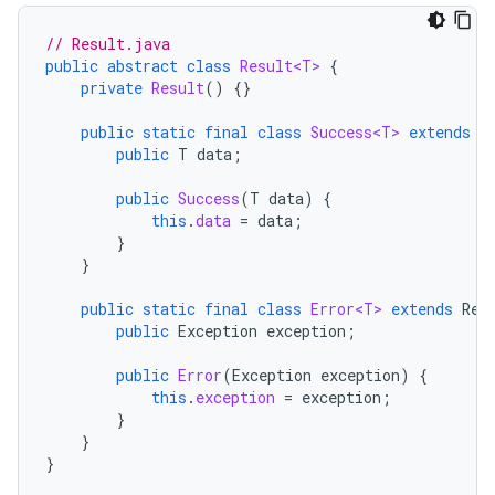
// Result.java
public
abstract
class
Result<T>
{
private
Result
()
{}
public
static
final
class
Success<T>
extends
R
public
T
data
;
public
Success
(
T
data
)
{
this
.
data
=
data
;
}
}
public
static
final
class
Error<T>
extends
Res
public
Exception
exception
;
public
Error
(
Exception
exception
)
{
this
.
exception
=
exception
;
}
}
}