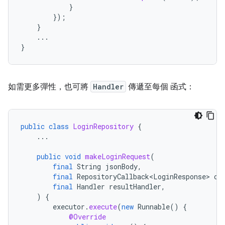
}
});
}
...
}
如需更多彈性，也可將
Handler
傳遞至每個 函式：
public
class
LoginRepository
{
...
public
void
makeLoginRequest
(
final
String
jsonBody
,
final
RepositoryCallback<LoginResponse>
ca
final
Handler
resultHandler
,
)
{
executor
.
execute
(
new
Runnable
()
{
@Override