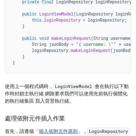
private
final
LoginRepository
loginRepository
;
public
LoginViewModel
(
LoginRepository
loginRep
this
.
loginRepository
=
loginRepository
;
}
public
void
makeLoginRequest
(
String
username
,
String
jsonBody
=
"{ username: \""
+
user
loginRepository
.
makeLoginRequest
(
jsonBody
)
}
}
使用上一個程式碼時，
LoginViewModel
會在執行以下動
作時封鎖主執行緒 網路要求我們可以使用先前執行個體化
的執行緒集區 寫入背景執行緒。
處理依附元件插入作業
首先，請遵循「
插入依附元件原則
」，
LoginRepository