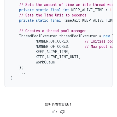
// Sets the amount of time an idle thread wait
private
static
final
int
KEEP_ALIVE_TIME
=
1
;
// Sets the Time Unit to seconds
private
static
final
TimeUnit
KEEP_ALIVE_TIME_
// Creates a thread pool manager
ThreadPoolExecutor
threadPoolExecutor
=
new
Th
NUMBER_OF_CORES
,
// Initial pool
NUMBER_OF_CORES
,
// Max pool siz
KEEP_ALIVE_TIME
,
KEEP_ALIVE_TIME_UNIT
,
workQueue
);
...
}
這對你有幫助嗎？