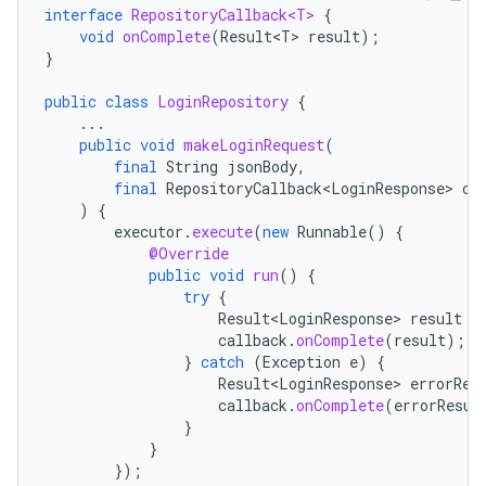
interface
RepositoryCallback<T>
{
void
onComplete
(
Result<T>
result
);
}
public
class
LoginRepository
{
...
public
void
makeLoginRequest
(
final
String
jsonBody
,
final
RepositoryCallback<LoginResponse>
ca
)
{
executor
.
execute
(
new
Runnable
()
{
@Override
public
void
run
()
{
try
{
Result<LoginResponse>
result
=
callback
.
onComplete
(
result
);
}
catch
(
Exception
e
)
{
Result<LoginResponse>
errorRes
callback
.
onComplete
(
errorResul
}
}
});