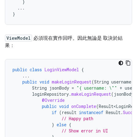
}
...
}
ViewModel
必須現在實作回呼。因此無論是 取決於結
果：
public
class
LoginViewModel
{
...
public
void
makeLoginRequest
(
String
username
,
String
jsonBody
=
"{ username: \""
+
user
loginRepository
.
makeLoginRequest
(
jsonBody
,
@Override
public
void
onComplete
(
Result<LoginRes
if
(
result
instanceof
Result
.
Succe
// Happy path
}
else
{
// Show error in UI
}