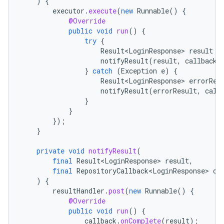
)
{
executor
.
execute
(
new
Runnable
()
{
@Override
public
void
run
()
{
try
{
Result<LoginResponse>
result
=
notifyResult
(
result
,
callback
)
}
catch
(
Exception
e
)
{
Result<LoginResponse>
errorRes
notifyResult
(
errorResult
,
call
}
}
});
}
private
void
notifyResult
(
final
Result<LoginResponse>
result
,
final
RepositoryCallback<LoginResponse>
ca
)
{
resultHandler
.
post
(
new
Runnable
()
{
@Override
public
void
run
()
{
callback
.
onComplete
(
result
);