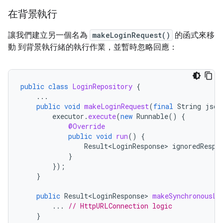
在背景執行
讓我們建立另一個名為
makeLoginRequest()
的函式來移
動 到背景執行緒的執行作業，並暫時忽略回應：
public
class
LoginRepository
{
...
public
void
makeLoginRequest
(
final
String
json
executor
.
execute
(
new
Runnable
()
{
@Override
public
void
run
()
{
Result<LoginResponse>
ignoredRespo
}
});
}
public
Result<LoginResponse>
makeSynchronousLo
...
// HttpURLConnection logic
}