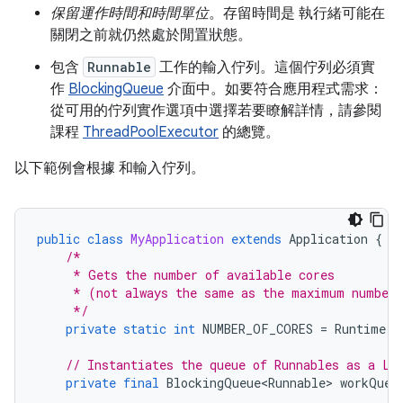
保留運作時間和時間單位
。存留時間是 執行緒可能在
關閉之前就仍然處於閒置狀態。
包含
Runnable
工作的輸入佇列。這個佇列必須實
作
BlockingQueue
介面中。如要符合應用程式需求：
從可用的佇列實作選項中選擇若要瞭解詳情，請參閱
課程
ThreadPoolExecutor
的總覽。
以下範例會根據 和輸入佇列。
public
class
MyApplication
extends
Application
{
/*
     * Gets the number of available cores
     * (not always the same as the maximum number 
     */
private
static
int
NUMBER_OF_CORES
=
Runtime
.
g
// Instantiates the queue of Runnables as a Li
private
final
BlockingQueue<Runnable>
workQueu