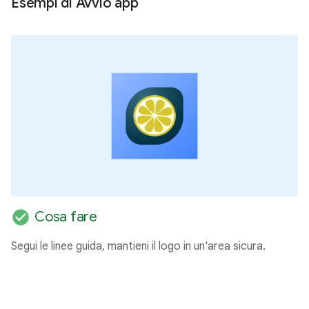
Esempi di Avvio app
check_circle
Cosa fare
Segui le linee guida, mantieni il logo in un'area sicura.