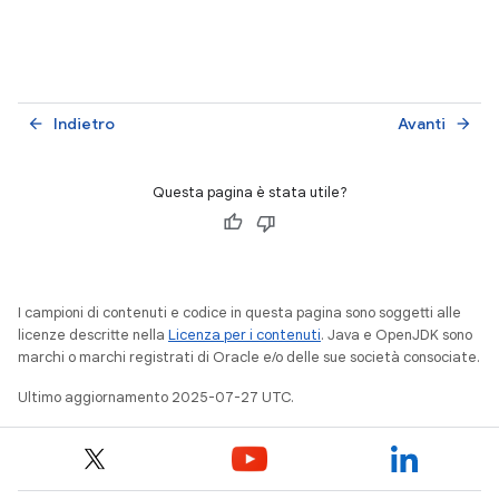
Indietro
Avanti
arrow_back
arrow_forward
Questa pagina è stata utile?
I campioni di contenuti e codice in questa pagina sono soggetti alle
licenze descritte nella
Licenza per i contenuti
. Java e OpenJDK sono
marchi o marchi registrati di Oracle e/o delle sue società consociate.
Ultimo aggiornamento 2025-07-27 UTC.