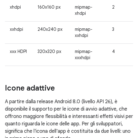
xhdpi
160x160 px
mipmap-
2
xhdpi
xxhdpi
240x240 px
mipmap-
3
xxhdpi
xxx HDPI
320x320 px
mipmap-
4
xxxhdpi
Icone adattive
A partire dalla release Android 8.0 (livello API 26), è
disponibile il supporto per le icone di avvio adattive, che
offrono maggiore flessibilità e interessanti effetti visivi per
quanto riguarda le icone delle app. Per gli sviluppatori,
significa che l'icona dell'app è costituita da due livelli: uno