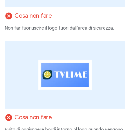
cancel
Cosa non fare
Non far fuoriuscire il logo fuori dall'area di sicurezza.
cancel
Cosa non fare
Evita di aggiungere bordi intorno al logo quando vengono