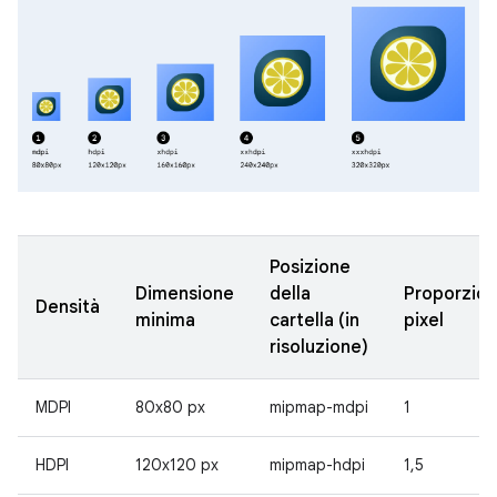
Posizione
Dimensione
della
Proporzion
Densità
minima
cartella (in
pixel
risoluzione)
MDPI
80x80 px
mipmap-mdpi
1
HDPI
120x120 px
mipmap-hdpi
1,5