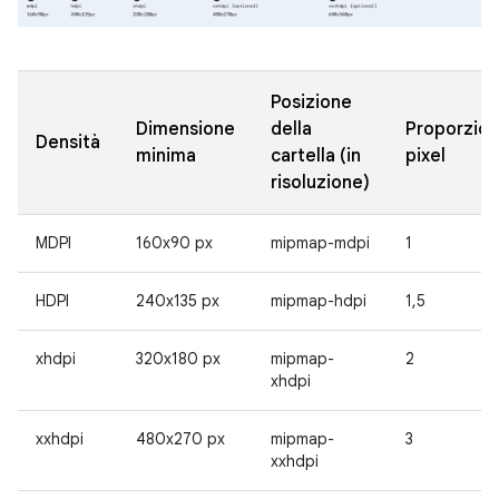
Posizione
Dimensione
della
Proporzion
Densità
minima
cartella (in
pixel
risoluzione)
MDPI
160x90 px
mipmap-mdpi
1
HDPI
240x135 px
mipmap-hdpi
1,5
xhdpi
320x180 px
mipmap-
2
xhdpi
xxhdpi
480x270 px
mipmap-
3
xxhdpi