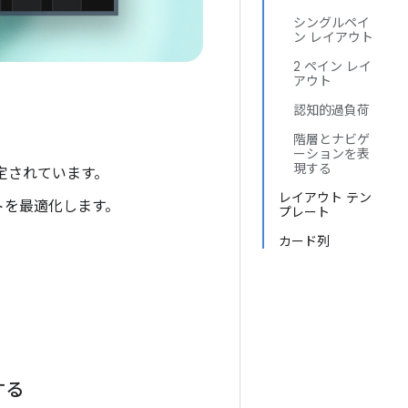
シングルペイ
ン レイアウト
2 ペイン レイ
アウト
認知的過負荷
階層とナビゲ
ーションを表
現する
固定されています。
レイアウト テン
トを最適化します。
プレート
カード列
する