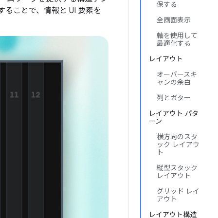
保する
ことで、情報と UI 要素を
全画面表示
軸を使用して
最適化する
レイアウト
オーバースキ
ャンの余白
列とガター
レイアウト パタ
ーン
横方向のスタ
ック レイアウ
ト
縦型スタック
レイアウト
グリッド レイ
アウト
レイアウト構造