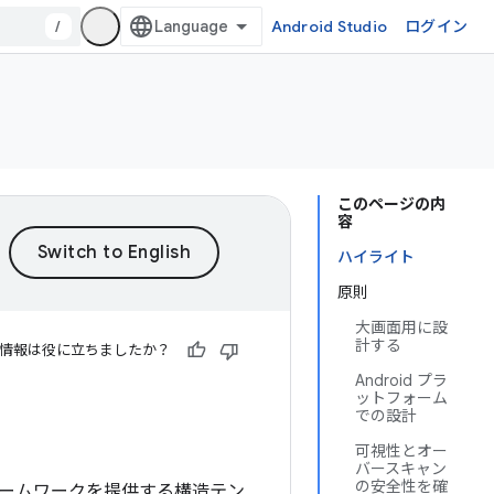
/
Android Studio
ログイン
このページの内
容
ハイライト
原則
大画面用に設
計する
情報は役に立ちましたか？
Android プラ
ットフォーム
での設計
可視性とオー
バースキャン
の安全性を確
ームワークを提供する構造テン