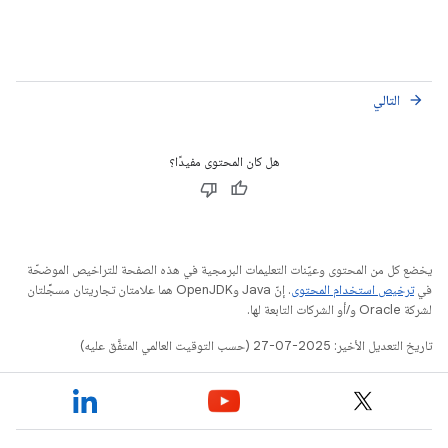
التالي
arrow_forward
هل كان المحتوى مفيدًا؟
يخضع كل من المحتوى وعيّنات التعليمات البرمجية في هذه الصفحة للتراخيص الموضحّة
في
ترخيص استخدام المحتوى
. إنّ Java وOpenJDK هما علامتان تجاريتان مسجَّلتان
لشركة Oracle و/أو الشركات التابعة لها.
تاريخ التعديل الأخير: 2025-07-27 (حسب التوقيت العالمي المتفَّق عليه)