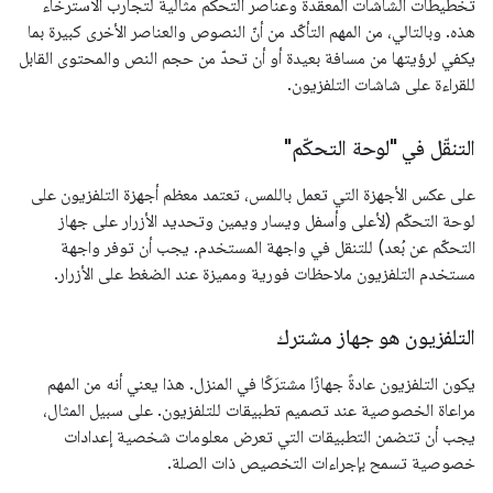
تخطيطات الشاشات المعقدة وعناصر التحكم مثالية لتجارب الاسترخاء
هذه. وبالتالي، من المهم التأكّد من أنّ النصوص والعناصر الأخرى كبيرة بما
يكفي لرؤيتها من مسافة بعيدة أو أن تحدّ من حجم النص والمحتوى القابل
للقراءة على شاشات التلفزيون.
التنقّل في "لوحة التحكّم"
على عكس الأجهزة التي تعمل باللمس، تعتمد معظم أجهزة التلفزيون على
لوحة التحكّم (لأعلى وأسفل ويسار ويمين وتحديد الأزرار على جهاز
التحكّم عن بُعد) للتنقل في واجهة المستخدم. يجب أن توفر واجهة
مستخدم التلفزيون ملاحظات فورية ومميزة عند الضغط على الأزرار.
التلفزيون هو جهاز مشترك
يكون التلفزيون عادةً جهازًا مشترَكًا في المنزل. هذا يعني أنه من المهم
مراعاة الخصوصية عند تصميم تطبيقات للتلفزيون. على سبيل المثال،
يجب أن تتضمن التطبيقات التي تعرض معلومات شخصية إعدادات
خصوصية تسمح بإجراءات التخصيص ذات الصلة.