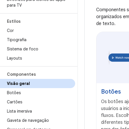
para TV
Componentes são
organizados em
Estilos
de texto.
Cor
Tipografia
Sistema de foco
Layouts
Componentes
Visão geral
Botões
Botões
Os botões a
Cartões
usuários a in
Lista imersiva
fluxos. Escol
Gaveta de navegação
diferentes t