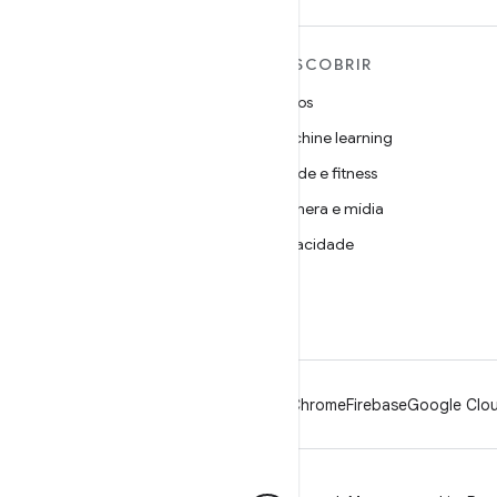
MAIS SOBRE O ANDROID
DESCOBRIR
Android
Jogos
Android para empresas
Machine learning
Segurança
Saúde e fitness
Source
Câmera e mídia
Notícias
Privacidade
Blog
5G
Podcasts
Android
Chrome
Firebase
Google Clou