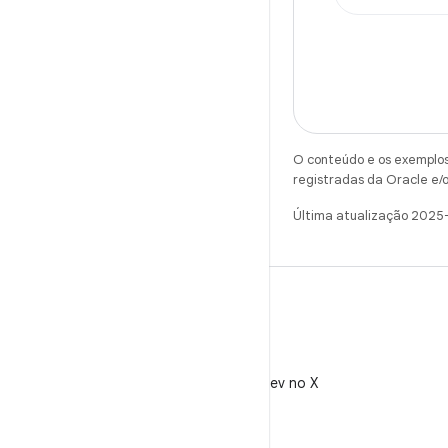
O conteúdo e os exemplos 
registradas da Oracle e/o
Última atualização 2025
X
Siga @AndroidDev no X