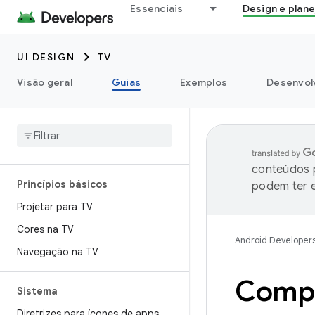
Essenciais
Design e plan
UI DESIGN
TV
Visão geral
Guias
Exemplos
Desenvolv
conteúdos p
Princípios básicos
podem ter e
Projetar para TV
Cores na TV
Android Developer
Navegação na TV
Comp
Sistema
Diretrizes para ícones de apps