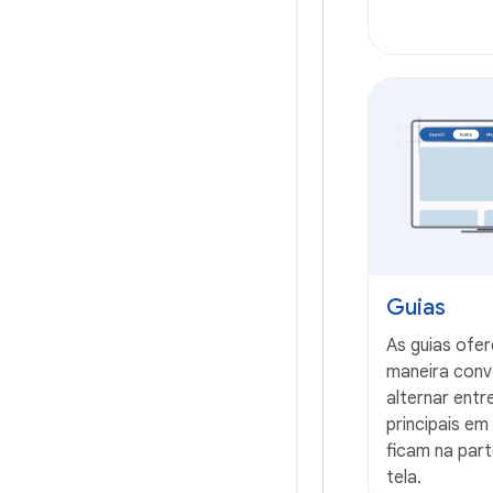
Guias
As guias ofe
maneira conv
alternar entr
principais em
ficam na par
tela.