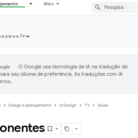
ejamento
Mais
a para a TV ➡️
O Google usa tecnologia de IA na tradução de
ara seu idioma de preferência. As traduções com IA
rros.
s
Design e planejamento
UI Design
TV
Guias
onentes