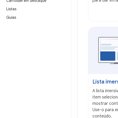
para dar ênfa
Carrossel em destaque
Listas
Guias
Lista imer
A lista imers
item selecio
mostrar cont
Use-o para e
conteúdo.