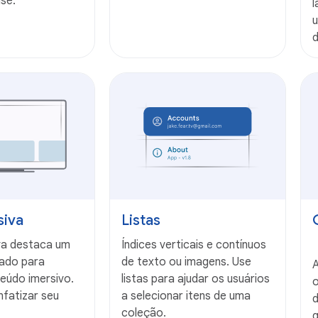
se.
l
u
d
siva
Listas
iva destaca um
Índices verticais e contínuos
nado para
de texto ou imagens. Use
A
eúdo imersivo.
listas para ajudar os usuários
nfatizar seu
a selecionar itens de uma
d
coleção.
g