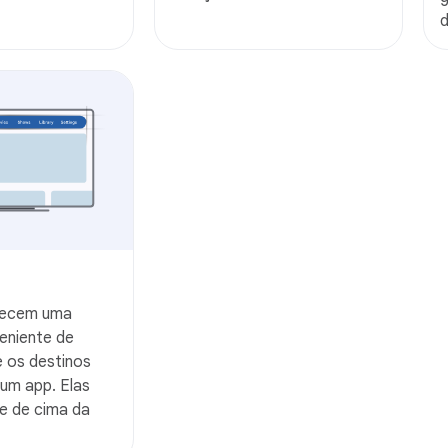
d
recem uma
eniente de
e os destinos
 um app. Elas
te de cima da