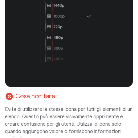
cancel
Cosa non fare
Evita di utilizzare la stessa icona per tutti gli elementi di un
elenco. Questo può essere visivamente opprimente e
creare confusione per gli utenti. Utilizza le icone solo
quando aggiungono valore o forniscono informazioni