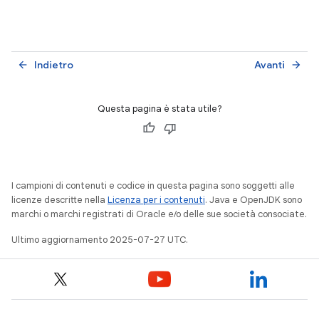
Indietro
Avanti
arrow_back
arrow_forward
Questa pagina è stata utile?
I campioni di contenuti e codice in questa pagina sono soggetti alle
licenze descritte nella
Licenza per i contenuti
. Java e OpenJDK sono
marchi o marchi registrati di Oracle e/o delle sue società consociate.
Ultimo aggiornamento 2025-07-27 UTC.