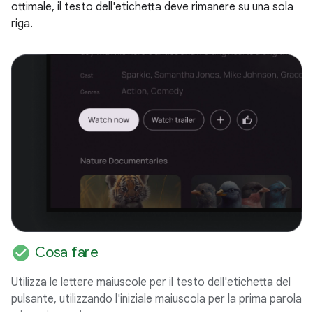
ottimale, il testo dell'etichetta deve rimanere su una sola
riga.
check_circle
Cosa fare
Utilizza le lettere maiuscole per il testo dell'etichetta del
pulsante, utilizzando l'iniziale maiuscola per la prima parola