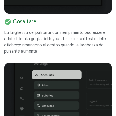
check_circle
Cosa fare
La larghezza del pulsante con riempimento può essere
adattabile alla griglia del layout. Le icone e il testo delle
etichette rimangono al centro quando la larghezza del
pulsante aumenta.