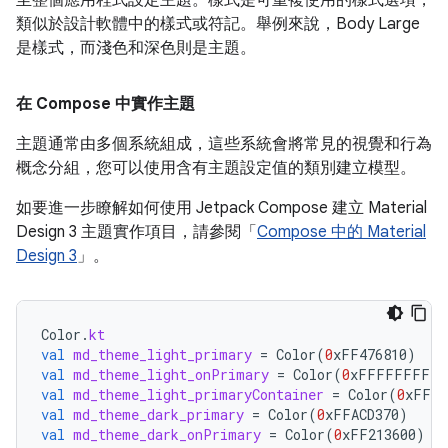
類似於設計軟體中的樣式或符記。舉例來說，Body Large
是樣式，而淺色和深色則是主題。
在 Compose 中實作主題
主題通常由多個系統組成，這些系統會將常見的視覺和行為
概念分組，您可以使用含有主題設定值的類別建立模型。
如要進一步瞭解如何使用 Jetpack Compose 建立 Material
Design 3 主題實作項目，請參閱「
Compose 中的 Material
Design 3
」。
Color
.
kt
val
md_theme_light_primary
=
Color
(
0
xFF476810
)
val
md_theme_light_onPrimary
=
Color
(
0
xFFFFFFFF
)
val
md_theme_light_primaryContainer
=
Color
(
0
xFFC7
val
md_theme_dark_primary
=
Color
(
0
xFFACD370
)
val
md_theme_dark_onPrimary
=
Color
(
0
xFF213600
)