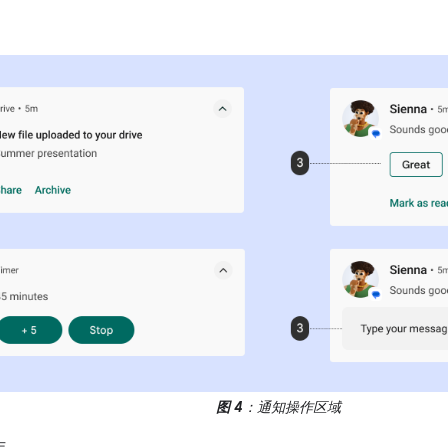
图 4
：通知操作区域
作