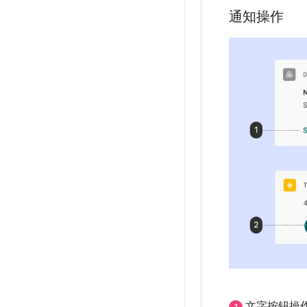
通知操作
文字按钮操
1