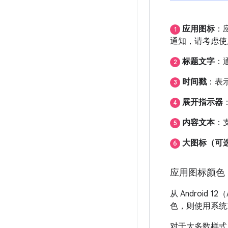
应用图标
：
1
通知，请考虑使
标题文字
：
2
时间戳
：表
3
展开指示器
4
内容文本
：
5
大图标（可
6
应用图标颜色
从 Androi
色，则使用系统
对于大多数样式