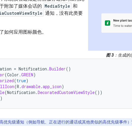
于附加了媒体会话的
MediaStyle
和
iaCustomViewStyle
通知，没有此类要
了如何应用图标颜色。
图 3
：生成的
ation
=
Notification
.
Builder
()
or
(
Color
.
GREEN
)
orized
(
true
)
llIcon
(
R
.
drawable
.
app_icon
)
le
(
Notification
.
DecoratedCustomViewStyle
())
)
高优先级通知（例如导航、正在进行的通话或其他类似的高优先级事件）