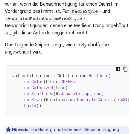
nur an, wenn die Benachrichtigung für einen Dienst im
Vordergrund bestimmt ist. Für
MediaStyle
- und
DecoratedMediaCustomViewStyle
-
Benachrichtigungen, denen eine Mediensitzung angehängt
ist, gilt diese Anforderung jedoch nicht.
Das folgende Snippet zeigt, wie die Symbolfarbe
angewendet wird.
val
notification
=
Notification
.
Builder
()
.
setColor
(
Color
.
GREEN
)
.
setColorized
(
true
)
.
setSmallIcon
(
R
.
drawable
.
app_icon
)
.
setStyle
(
Notification
.
DecoratedCustomViewStyl
.
build
()
Hinweis
:Die Hintergrundfarbe einer Benachrichtigung