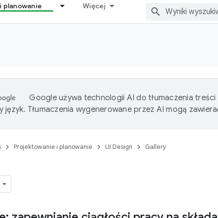
i planowanie
Więcej
Google używa technologii AI do tłumaczenia treści
 język. Tłumaczenia wygenerowane przez AI mogą zawiera
s
Projektowanie i planowanie
UI Design
Gallery
e: zapewnianie ciągłości pracy na skład