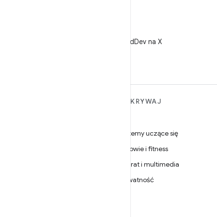
X
Obserwuj @AndroidDev na X
WIĘCEJ INFORMACJI O
ODKRYWAJ
ANDROIDZIE
Gry
Android
Systemy uczące się
Android dla firm
Zdrowie i fitness
Zabezpieczenia
Aparat i multimedia
Źródło
Prywatność
Wiadomości
5G
Blog