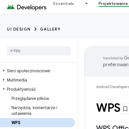
Essentials
Projektowanie 
UI DESIGN
GALLERY
preferowany
Sieci społecznościowe
Multimedia
Android Developer
Produktywność
Przeglądanie plików
WPS
Narzędzia
,
komentarze i
ustawienia
WPS
WPS Offic