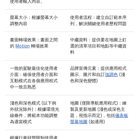
使用者輸入內容。
螢幕大小：根據螢幕大小
使用者流程：建立自訂範本序
調整內容
列，解決關鍵使用者歷程問題
畫面轉場效果：畫面之間
中繼資料：提供要在地圖上釘
的
Motion
轉場效果
選的清單項目和地點等中繼資
料
一致的駕駛最佳化使用者
品牌宣傳元素：提供應用程式
介面：確保使用者介面和
圖示、圖片和自訂
強調色
(淺
互動模式在各個應用程式
色和深色變體)
中一致且熟悉
淺色和深色模式 (以下例
地圖 (僅限導航應用程式)：繪
外狀況除外)：根據環境光
製及更新地圖 (淺色或深色主
線條件，將範本功能調整
題，視指示而定)，包括
儀表板
為適當模式
螢幕地圖
(如適用)
根據行車狀態限制使用者