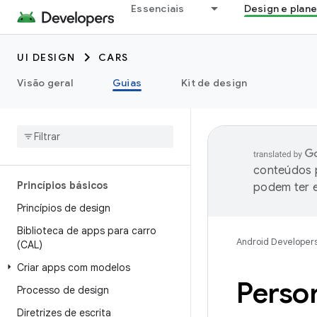
Essenciais
Design e plan
UI DESIGN
CARS
Visão geral
Guias
Kit de design
conteúdos p
Princípios básicos
podem ter e
Princípios de design
Biblioteca de apps para carro
Android Developer
(CAL)
Criar apps com modelos
Person
Processo de design
Diretrizes de escrita