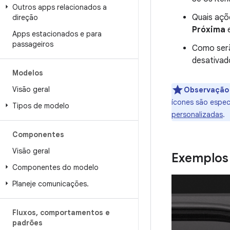
Outros apps relacionados a
Quais açõe
direção
Próxima
Apps estacionados e para
passageiros
Como serã
desativad
Modelos
Visão geral
Observação
ícones são espec
Tipos de modelo
personalizadas
.
Componentes
Visão geral
Exemplos 
Componentes do modelo
Planeje comunicações
.
Fluxos
,
comportamentos e
padrões