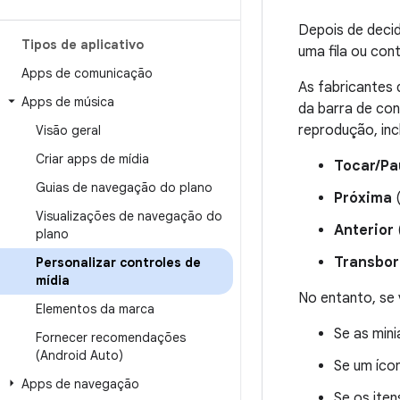
Depois de deci
Tipos de aplicativo
uma fila ou con
Apps de comunicação
As fabricantes 
Apps de música
da barra de con
reprodução, inc
Visão geral
Criar apps de mídia
Tocar/Pa
Guias de navegação do plano
Próxima
(
Visualizações de navegação do
Anterior
plano
Transbo
Personalizar controles de
mídia
No entanto, se 
Elementos da marca
Se as mini
Fornecer recomendações
(Android Auto)
Se um íco
Apps de navegação
Se os iten