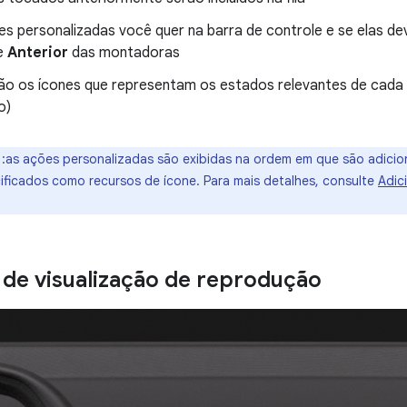
s personalizadas você quer na barra de controle e se elas de
e
Anterior
das montadoras
o os ícones que representam os estados relevantes de cada 
o)
:as ações personalizadas são exibidas na ordem em que são adici
ificados como recursos de ícone. Para mais detalhes, consulte
Adic
de visualização de reprodução