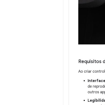
Requisitos 
Ao criar control
Interfac
de reprod
outros app
Legibilid