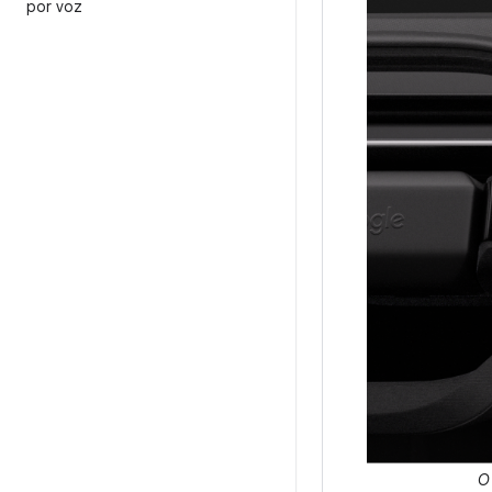
por voz
O 