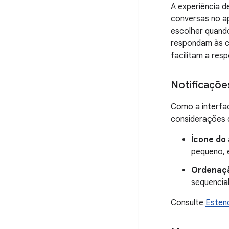
A experiência d
conversas no a
escolher quand
respondam às c
facilitam a res
Notificaçõ
Como a interfac
considerações d
Ícone do
pequeno, 
Ordenaç
sequencia
Consulte
Esten