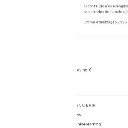
O conteúdo e os exemplos 
registradas da Oracle e/o
Última atualização 2026
X
Siga @AndroidDev no X
MAIS SOBRE O ANDROID
DESCOBRIR
Android
Jogos
Android para empresas
Machine learning