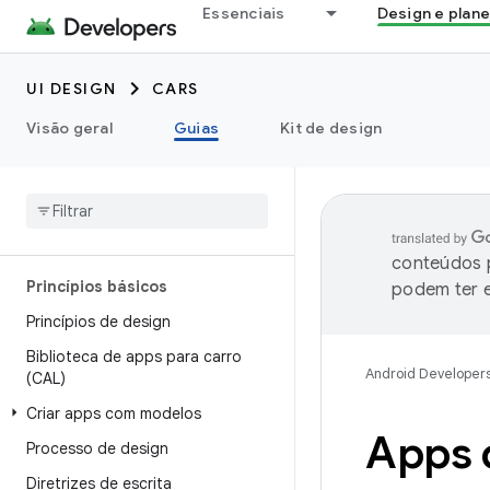
Essenciais
Design e plan
UI DESIGN
CARS
Visão geral
Guias
Kit de design
conteúdos p
Princípios básicos
podem ter e
Princípios de design
Biblioteca de apps para carro
Android Developer
(CAL)
Criar apps com modelos
Apps 
Processo de design
Diretrizes de escrita