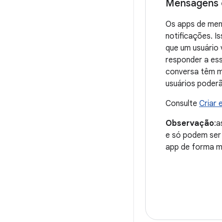
Mensagens
Os apps de mens
notificações. I
que um usuário 
responder a ess
conversa têm me
usuários poderã
Consulte
Criar
Observação
:a
e só podem ser 
app de forma m