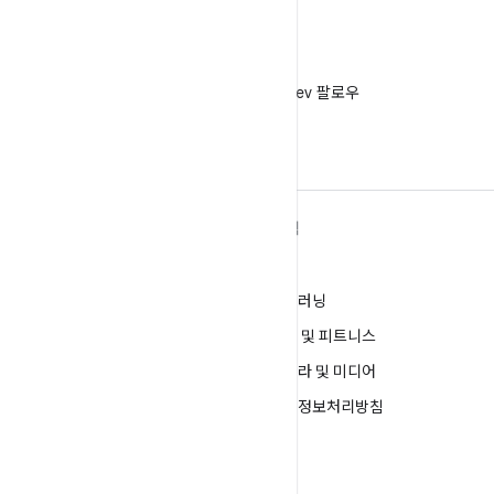
X
X에서 @AndroidDev 팔로우
ANDROID 자세히 알아보기
탐색
Android
게임
엔터프라이즈용 Android
머신러닝
보안
건강 및 피트니스
소스
카메라 및 미디어
뉴스
개인정보처리방침
블로그
5G
팟캐스트