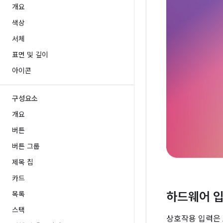
개요
색상
서체
표면 및 깊이
아이콘
구성요소
개요
버튼
버튼 그룹
제목 칩
카드
목록
하드웨어 
스택
상호작용 입력은 