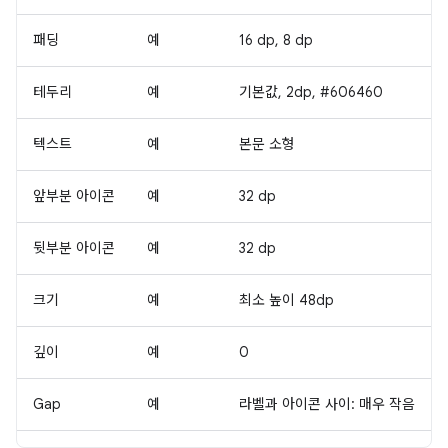
패딩
예
16 dp, 8 dp
테두리
예
기본값, 2dp, #606460
텍스트
예
본문 소형
앞부분 아이콘
예
32 dp
뒷부분 아이콘
예
32 dp
크기
예
최소 높이 48dp
깊이
예
0
Gap
예
라벨과 아이콘 사이: 매우 작음