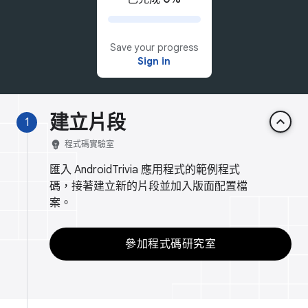
Save your progress
Sign in
建立片段
keyboard_arrow_up
1
emoji_objects
程式碼實驗室
匯入 AndroidTrivia 應用程式的範例程式
碼，接著建立新的片段並加入版面配置檔
案。
參加程式碼研究室