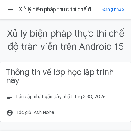
Android Developers
menu
Xử lý biện pháp thực thi chế độ tràn viền trên Android 15
Đăng nhập
Trên trang này
1. Trước khi bắt đầu
Xử lý biện pháp thực thi chế
Điều kiện tiên quyết
độ tràn viền trên Android 15
Kiến thức bạn sẽ học được
Những gì bạn cần
2. Lấy mã khởi đầu
Thông tin về lớp học lập trình
này
subject
Lần cập nhật gần đây nhất: thg 3 30, 2026
account_circle
Tác giả: Ash Nohe