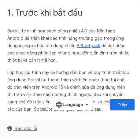
1. Trước khi bắt đầu
SociaLite minh hoạ cách dùng nhiều API của Nền tảng
Android để triển khai các tính năng thường gặp trong ứng
dụng mạng xã hội, tận dụng nhiều
API Jetpack
để đạt được
các chức năng phức tạp nhưng hoạt động ổn định trên nhiều
thiết bị và cần ít mã hơn.
Lớp học lập trình này sẽ hướng dẫn bạn về quy trình thiết lập
ứng dụng SociaLite tương thích với biện pháp thực thi chế
độ tràn viền trên Android 15 và chỉnh sửa để ứng dụng hiển
thị tràn viền theo cách tương thích ngược. Sau khi chuyển
sang chế độ tràn viền, tuỳ thuộc vào thiết bị và chế độ thao
Tiếp
tác của bạn, SociaLite sẽ có giao diện như sau:
bug_report
Báo cáo lỗi