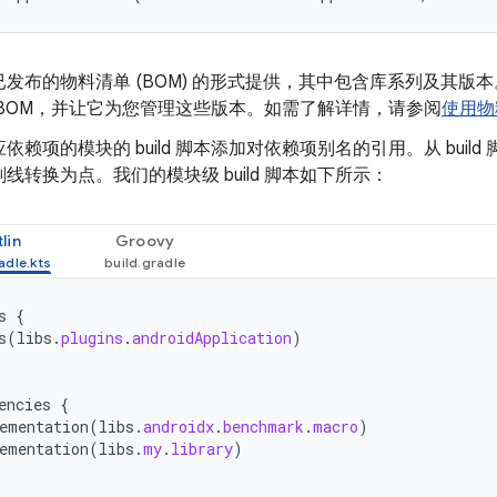
发布的物料清单 (BOM) 的形式提供，其中包含库系列及其版本。您
 BOM，并让它为您管理这些版本。如需了解详情，请参阅
使用物
依赖项的模块的 build 脚本添加对依赖项别名的引用。从 buil
线转换为点。我们的模块级 build 脚本如下所示：
lin
Groovy
s
{
s
(
libs
.
plugins
.
androidApplication
)
encies
{
ementation
(
libs
.
androidx
.
benchmark
.
macro
)
ementation
(
libs
.
my
.
library
)