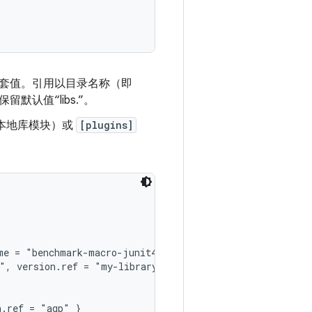
的嵌套值。引用以目录名称（即
认值“libs.”。
本地库模块）或
[plugins]
me = "benchmark-macro-junit4", version.ref = "androidx-m
", version.ref = "my-library" }
