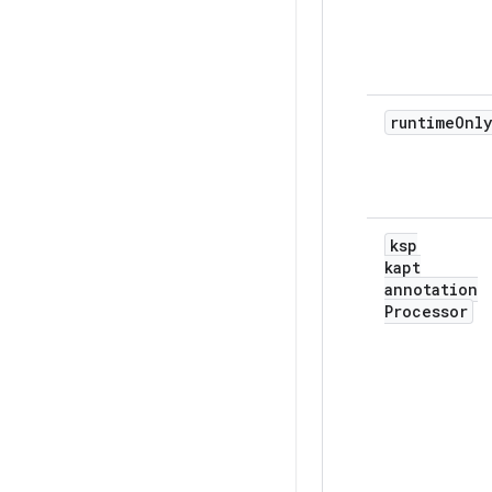
runtime
Only
ksp
kapt
annotation
Processor