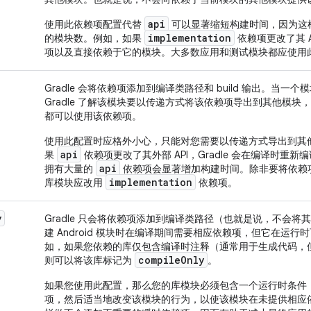
api
使用此依赖项配置代替
可以显著缩短构建时间，因为这
implementation
的模块数。例如，如果
依赖项更改了其 A
项以及直接依赖于它的模块。大多数应用和测试模块都应使用
Gradle 会将依赖项添加到编译类路径和 build 输出。当一个
Gradle 了解该模块要以传递方式将该依赖项导出到其他模
都可以使用该依赖项。
使用此配置时应格外小心，只能对您需要以传递方式导出到其
api
果
依赖项更改了其外部 API，Gradle 会在编译时重
api
拥有大量的
依赖项会显著增加构建时间。除非要将依赖项的
implementation
库模块应改用
依赖项。
y
Gradle 只会将依赖项添加到编译类路径（也就是说，不会将其添
建 Android 模块时在编译期间需要相应依赖项，但它在运
如，如果您依赖的库仅包含编译时注释（通常用于生成代码，但通常
compile
Only
则可以将该库标记为
。
如果您使用此配置，那么您的库模块必须包含一个运行时条件
项，然后适当地改变该模块的行为，以使该模块在未提供相应