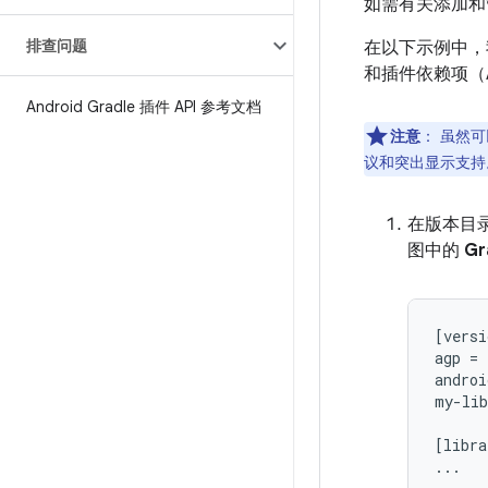
如需有关添加和
排查问题
在以下示例中，
和插件依赖项（A
Android Gradle 插件 API 参考文档
注意
：
虽然可
议和突出显示支持
在版本目
图中的
Gr
[versi
agp = 
androi
my-lib
[libra
...
