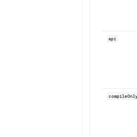
api
compile
Onl