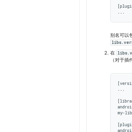
[plugi
别名可以包
libs.ver
在
libs.
（对于插
[versi
...

[libra
androi
my-lib
[plugi