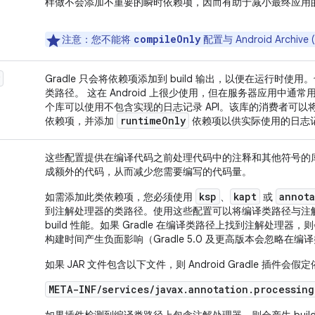
样做不会添加不重要的瞬时依赖项，因而有助于减小最终应用
compileOnly
注意
：您不能将
配置与 Android Archi
Gradle 只会将依赖项添加到 build 输出，以便在运行时
类路径。 这在 Android 上很少使用，但在服务器应用中通
个库可以使用不包含实现的日志记录 API。该库的消费者可以
runtime
Only
依赖项，并添加
依赖项以供实际使用的日志
这些配置提供在编译代码之前处理代码中的注释和其他符号的
成额外的代码，从而减少您需要编写的代码量。
ksp
kapt
annota
如需添加此类依赖项，您必须使用
、
或
到注解处理器的类路径。使用这些配置可以将编译类路径与注
build 性能。如果 Gradle 在编译类路径上找到注解处理器，
构建时间产生负面影响（Gradle 5.0 及更高版本会忽略在
如果 JAR 文件包含以下文件，则 Android Gradle 插件
META-INF/services/javax.annotation.processing