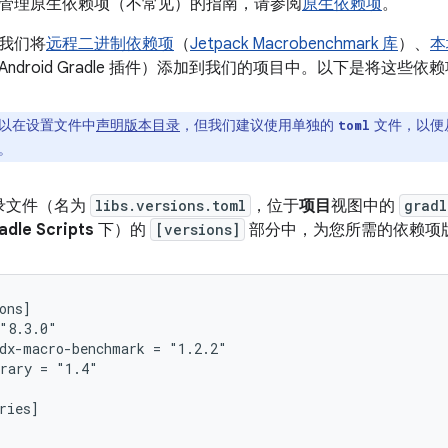
管理原生依赖项（不常见）的指南，请参阅
原生依赖项
。
我们将
远程二进制依赖项
（
Jetpack Macrobenchmark 库
）、
本
ndroid Gradle 插件）添加到我们的项目中。以下是将这些
以在设置文件中
声明版本目录
，但我们建议使用单独的
文件，以便从 
toml
。
录文件（名为
libs.versions.toml
，位于
项目
视图中的
gradl
adle Scripts
下）的
[versions]
部分中，为您所需的依赖项
ons]

"8.3.0"

dx-macro-benchmark = "1.2.2"

rary = "1.4"

ries]
