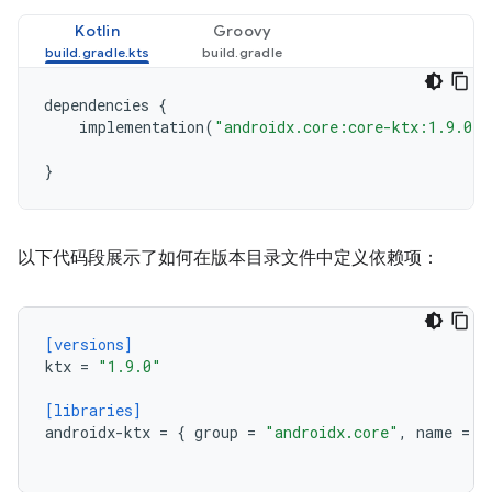
Kotlin
Groovy
dependencies
{
implementation
(
"androidx.core:core-ktx:1.9.0"
)
}
以下代码段展示了如何在版本目录文件中定义依赖项：
[versions]
ktx
=
"1.9.0"
[libraries]
androidx-ktx
=
{
group
=
"androidx.core"
,
name
=
"