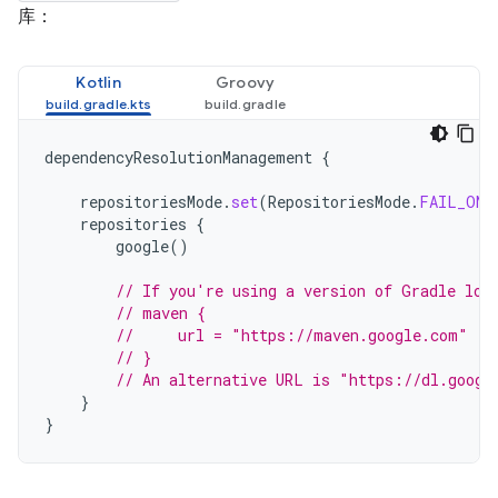
库：
Kotlin
Groovy
dependencyResolutionManagement
{
repositoriesMode
.
set
(
RepositoriesMode
.
FAIL_ON_
repositories
{
google
()
// If you're using a version of Gradle low
// maven {
//     url = "https://maven.google.com"
// }
// An alternative URL is "https://dl.googl
}
}