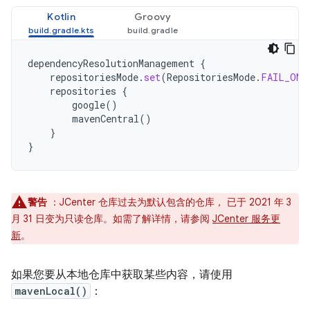
Kotlin
Groovy
dependencyResolutionManagement
{
repositoriesMode
.
set
(
RepositoriesMode
.
FAIL_ON_
repositories
{
google
()
mavenCentral
()
}
}
警告
：JCenter 仓库过去为默认包含的仓库， 已于 2021 年 3
月 31 日变为只读仓库。如需了解详情，请参阅
JCenter 服务更
新
。
如果您要从本地仓库中获取某些内容，请使用
mavenLocal()
：