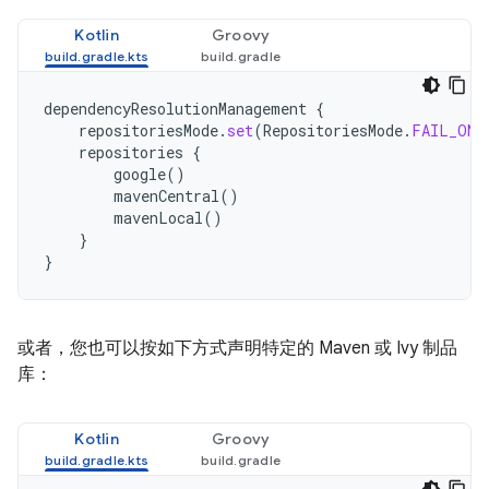
Kotlin
Groovy
dependencyResolutionManagement
{
repositoriesMode
.
set
(
RepositoriesMode
.
FAIL_ON_
repositories
{
google
()
mavenCentral
()
mavenLocal
()
}
}
或者，您也可以按如下方式声明特定的 Maven 或 Ivy 制品
库：
Kotlin
Groovy