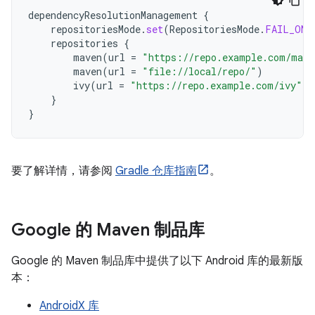
dependencyResolutionManagement
{
repositoriesMode
.
set
(
RepositoriesMode
.
FAIL_ON_
repositories
{
maven
(
url
=
"https://repo.example.com/mave
maven
(
url
=
"file://local/repo/"
)
ivy
(
url
=
"https://repo.example.com/ivy"
)
}
}
要了解详情，请参阅
Gradle 仓库指南
。
Google 的 Maven 制品库
Google 的 Maven 制品库中提供了以下 Android 库的最新版
本：
AndroidX 库