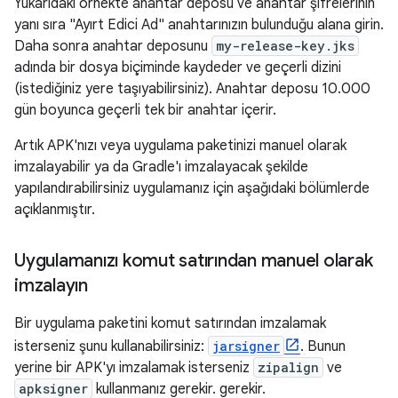
Yukarıdaki örnekte anahtar deposu ve anahtar şifrelerinin
yanı sıra "Ayırt Edici Ad" anahtarınızın bulunduğu alana girin.
Daha sonra anahtar deposunu
my-release-key.jks
adında bir dosya biçiminde kaydeder ve geçerli dizini
(istediğiniz yere taşıyabilirsiniz). Anahtar deposu 10.000
gün boyunca geçerli tek bir anahtar içerir.
Artık APK'nızı veya uygulama paketinizi manuel olarak
imzalayabilir ya da Gradle'ı imzalayacak şekilde
yapılandırabilirsiniz uygulamanız için aşağıdaki bölümlerde
açıklanmıştır.
Uygulamanızı komut satırından manuel olarak
imzalayın
Bir uygulama paketini komut satırından imzalamak
isterseniz şunu kullanabilirsiniz:
jarsigner
. Bunun
yerine bir APK'yı imzalamak isterseniz
zipalign
ve
apksigner
kullanmanız gerekir. gerekir.