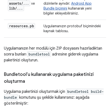
assets
/
.
.
.
ve
dizinlerle aynıdır:
Android App
lib
/
.
.
.
Bundle biçimini
kullanarak yeni
bilgiler ekleyebilirsiniz.
resources
.
pb
Uygulamanızın protobuf biçimindeki
kaynak tablosu.
Uygulamanızın her modülü için ZIP dosyasını hazırladıktan
sonra bunları
bundletool
adresine giderek uygulama
paketinizi oluşturun.
Bundletool'u kullanarak uygulama paketinizi
oluşturma
Uygulama paketinizi oluşturmak için
bundletool build-
bundle
komutunu şu şekilde kullanırsınız: aşağıda
gösterilmiştir: