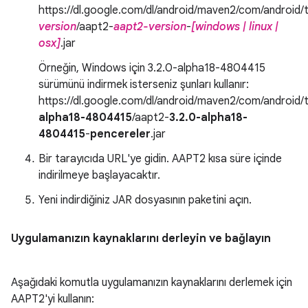
https://dl.google.com/dl/android/maven2/com/android/t
version
/aapt2-
aapt2-version
-
[windows | linux |
osx]
.jar
Örneğin, Windows için 3.2.0-alpha18-4804415
sürümünü indirmek isterseniz şunları kullanır:
https://dl.google.com/dl/android/maven2/com/android/t
alpha18-4804415
/aapt2-
3.2.0-alpha18-
4804415
-
pencereler
.jar
Bir tarayıcıda URL'ye gidin. AAPT2 kısa süre içinde
indirilmeye başlayacaktır.
Yeni indirdiğiniz JAR dosyasının paketini açın.
Uygulamanızın kaynaklarını derleyin ve bağlayın
Aşağıdaki komutla uygulamanızın kaynaklarını derlemek için
AAPT2'yi kullanın: