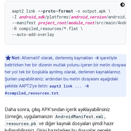
aapt2 link 
--proto-format
 -o output.apk \

-I 
android_sdk
/platforms/
android_version
/android.ja
--manifest 
project_root
/
module_root
/src/main/Androi
-R compiled_resources/*.flat \

Not:
Alternatif olarak, derlenmiş kaynakları
işaretiyle
-R
belirtirken her bir dizenin mutlak yolunu içeren bir metin dosyası
her yol tek bir boşlukla ayrılmış olarak, derlenen kaynaklarınız.
Şunları yapabilirsiniz: ardından bu metin dosyasını aşağıdaki
şekilde AAPT2'ye iletin:
aapt2 link ... -R
.
@compiled_resources.txt
Daha sonra, çıkış APK'sından içerik ayıklayabilirsiniz
(örneğin, uygulamanızın
AndroidManifest.xml
,
resources.pb
ve diğer kaynak dosyaları şimdi hazır
kullanabilirsiniz. Girişi hazırlarken bu dosyalar gerekir