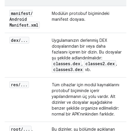
manifest
/
Modülün protobuf biçimindeki
Android
manifest dosyası.
Manifest
.
xml
dex
/
.
.
.
Uygulamanızın derlenmiş DEX
dosyalarından bir veya daha
fazlasını içeren bir dizin. Bu dosyalar
şu şekilde adlandırılmalıdır:
classes
.
dex
classes2
.
dex
,
,
classes3
.
dex
vb.
res
/
.
.
.
Tüm cihazlar için modül kaynaklarını
protobuf biçiminde içerir
yapılandırmanın üç yolu vardır. Alt
dizinler ve dosyalar aşağıdakine
benzer şekilde organize edilmelidir:
normal bir APK'nınkinden farklıdır.
root
/
.
.
.
,
Bu dizinler, şu bölümde açıklanan