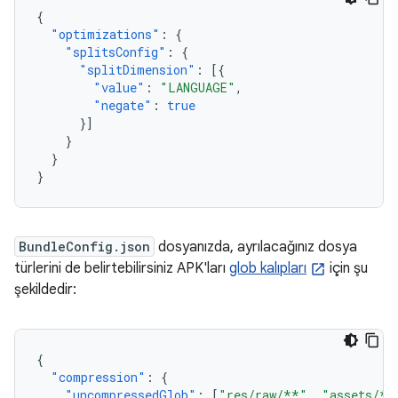
{
"optimizations"
:
{
"splitsConfig"
:
{
"splitDimension"
:
[{
"value"
:
"LANGUAGE"
,
"negate"
:
true
}]
}
}
}
BundleConfig.json
dosyanızda, ayrılacağınız dosya
türlerini de belirtebilirsiniz APK'ları
glob kalıpları
için şu
şekildedir:
{
"compression"
:
{
"uncompressedGlob"
:
[
"res/raw/**"
,
"assets/**