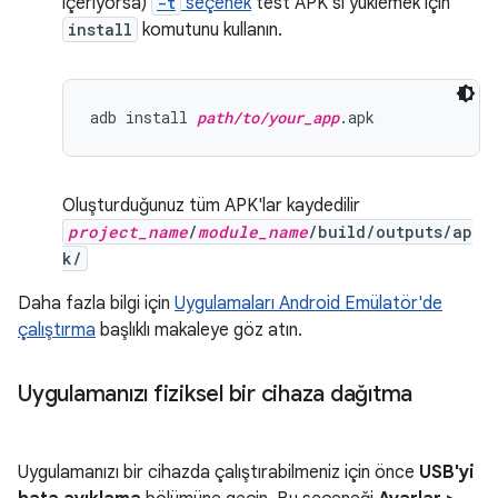
içeriyorsa)
-t
seçenek
test APK'sı yüklemek için
install
komutunu kullanın.
adb install 
path/to/your_app
Oluşturduğunuz tüm APK'lar kaydedilir
project_name
/
module_name
/build/outputs/ap
k/
Daha fazla bilgi için
Uygulamaları Android Emülatör'de
çalıştırma
başlıklı makaleye göz atın.
Uygulamanızı fiziksel bir cihaza dağıtma
Uygulamanızı bir cihazda çalıştırabilmeniz için önce
USB'yi