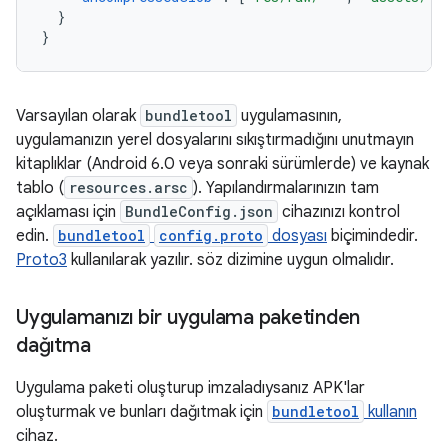
}
}
Varsayılan olarak
bundletool
uygulamasının,
uygulamanızın yerel dosyalarını sıkıştırmadığını unutmayın
kitaplıklar (Android 6.0 veya sonraki sürümlerde) ve kaynak
tablo (
resources.arsc
). Yapılandırmalarınızın tam
açıklaması için
BundleConfig.json
cihazınızı kontrol
edin.
bundletool
config.proto
dosyası
biçimindedir.
Proto3
kullanılarak yazılır. söz dizimine uygun olmalıdır.
Uygulamanızı bir uygulama paketinden
dağıtma
Uygulama paketi oluşturup imzaladıysanız APK'lar
oluşturmak ve bunları dağıtmak için
bundletool
kullanın
cihaz.