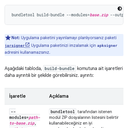
bundletool build-bundle --modules=
base.zip
 --outpu
Not:
Uygulama paketini yayınlamayı planlıyorsanız paketi
Uygulama paketinizi imzalamak için
jarsigner
apksigner
adresini kullanamazsınız.
Aşağıdaki tabloda,
build-bundle
komutuna ait işaretleri
daha ayrıntılı bir şekilde görebilirsiniz. ayrıntı:
İşaretle
Açıklama
--
bundletool
tarafından istenen
modules=
path-
modül ZIP dosyalarının listesini belirtir
to-base
.
zip
,
kullanabileceğiniz en iyi