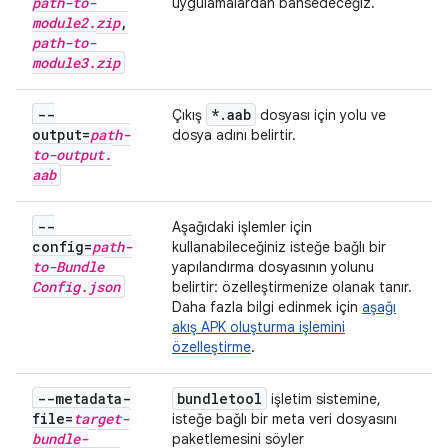
path-to-
uygulamalardan bahsedeceğiz.
module2
.
zip
,
path-to-
module3
.
zip
--
*
.
aab
Çıkış
dosyası için yolu ve
output=
path-
dosya adını belirtir.
to-output
.
aab
--
Aşağıdaki işlemler için
config=
path-
kullanabileceğiniz isteğe bağlı bir
to-Bundle
yapılandırma dosyasının yolunu
Config
.
json
belirtir: özelleştirmenize olanak tanır.
Daha fazla bilgi edinmek için
aşağı
akış APK oluşturma işlemini
özelleştirme
.
--metadata-
bundletool
işletim sistemine,
file=
target-
isteğe bağlı bir meta veri dosyasını
bundle-
paketlemesini söyler