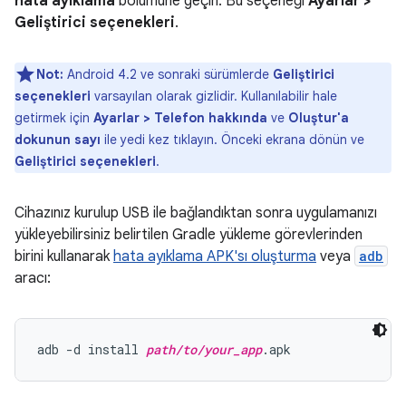
hata ayıklama
bölümüne geçin. Bu seçeneği
Ayarlar >
Geliştirici seçenekleri
.
Not:
Android 4.2 ve sonraki sürümlerde
Geliştirici
seçenekleri
varsayılan olarak gizlidir. Kullanılabilir hale
getirmek için
Ayarlar > Telefon hakkında
ve
Oluştur'a
dokunun sayı
ile yedi kez tıklayın. Önceki ekrana dönün ve
Geliştirici seçenekleri
.
Cihazınız kurulup USB ile bağlandıktan sonra uygulamanızı
yükleyebilirsiniz belirtilen Gradle yükleme görevlerinden
birini kullanarak
hata ayıklama APK'sı oluşturma
veya
adb
aracı:
adb -d install 
path/to/your_app