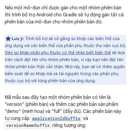
Nếu một mô-đun chỉ được gán cho một nhóm phiên bản
thì trình bổ trợ Android cho Gradle sẽ tự động gán tất cả
phiên bản của mô-đun cho nhóm phiên bản đó.
Lưu ý:
Trình bổ trợ sẽ cố gắng so khớp các biến thể của
ứng dụng với các biến thể của phần phụ thuộc thư viện cục bộ.
Việc so khớp phần phụ thuộc có thể nhận biết biến thể
sẽ dựa
trên cách đặt tên cho nhóm phiên bản, vì vậy bạn nên đặt tên
nhóm phiên bản thật cẩn thận. Nhờ vậy, bạn sẽ có thêm quyền
kiểm soát để so khớp mã và tài nguyên trong các phần phụ
thuộc cục bộ với từng phiên bản của ứng dụng.
Mã mẫu sau đây tạo một nhóm phiên bản có tên là
"version" (phiên bản) và thêm các phiên bản sản phẩm
"demo" (minh hoạ) và "full" (đầy đủ). Các phiên bản này
tự cung cấp
applicationIdSuffix
và
versionNameSuffix
riêng tương ứng: