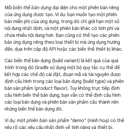
Mỗi
biến thể bản dựng
đại diện cho một phiên bản riêng
của ứng dụng được tạo. Ví dụ: bạn muốn tạo một phiên
bản miễn phí của ứng dụng, trong đó chỉ giới hạn một số
nội dung nhất định, và một phiên bản khác có tính phí và
chứa nhiều nội dung hơn. Bạn cũng có thể tạo các phiên
bản ứng dụng riêng theo loại thiết bị mà ứng dụng hướng
đến, dựa trên cấp độ API hoặc các biến thể thiết bị khác.
Các biến thể bản dựng (build variant) là kết quả của quá
trình trong đó Gradle sử dụng một bộ quy tắc cụ thể để
kết hợp các chế độ cài đặt, đoạn mã và tài nguyên được
định cấu hình trong các loại bản dựng (build type) và phiên
bản sản phẩm (product flavor). Tuy không trực tiếp định
cấu hình biến thể bản dựng, bạn vẫn có thể định cấu hình
các loại bản dựng và phiên bản sản phẩm cấu thành nên
những biến thể bản dựng đó.
Ví dụ: một
phiên bản sản phẩm
"demo" (minh hoạ) có thể
nêu rõ các yêu cầu nhất định về tính năng và thiết bị,