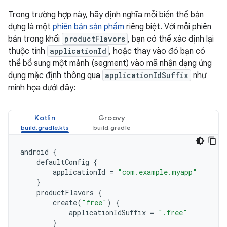
Trong trường hợp này, hãy định nghĩa mỗi biến thể bản
dựng là một
phiên bản sản phẩm
riêng biệt. Với mỗi phiên
bản trong khối
productFlavors
, bạn có thể xác định lại
thuộc tính
applicationId
, hoặc thay vào đó bạn có
thể bổ sung một mảnh (segment) vào mã nhận dạng ứng
dụng mặc định thông qua
applicationIdSuffix
như
minh họa dưới đây:
Kotlin
Groovy
android
{
defaultConfig
{
applicationId
=
"com.example.myapp"
}
productFlavors
{
create
(
"free"
)
{
applicationIdSuffix
=
".free"
}