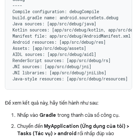
----

Compile configuration: debugCompile

build.gradle name: android.sourceSets.debug

Java sources: [app/src/debug/java]

Kotlin sources: [app/src/debug/kotlin, app/src/debu
Manifest file: app/src/debug/AndroidManifest.xml

Android resources: [app/src/debug/res]

Assets: [app/src/debug/assets]

AIDL sources: [app/src/debug/aidl]

RenderScript sources: [app/src/debug/rs]

JNI sources: [app/src/debug/jni]

JNI libraries: [app/src/debug/jniLibs]

Để xem kết quả này, hãy tiến hành như sau:
Nhấp vào
Gradle
trong thanh cửa sổ công cụ.
Chuyển đến
MyApplication (Ứng dụng của tôi) >
Tasks (Tác vụ) > android
rồi nhấp đúp vào