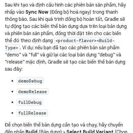
Sau khi tạo và định cấu hình các phiên bản sản phẩm, hãy
nhấp vào
Sync Now
(Đồng bộ hoá ngay) trong thanh
thông báo. Sau khi quá trình đồng bộ hoàn tất, Gradle sẽ
tự động tạo các biến thể bản dựng dựa trên loại bản dựng
và phiên bản sản phẩm, đồng thời đặt tên cho các biến
thể đó theo định dạng
<product-flavor><Build-
Type>
. Ví dụ: nếu bạn đã tạo các phiên bản sản phẩm
"demo" và "full" và giữ lại các loại bản dựng "debug" và
"release" mặc định, Gradle sẽ tạo các biến thể bản dựng
sau đây:
demoDebug
demoRelease
fullDebug
fullRelease
Để chọn biến thể bản dựng cần tạo và chạy, hãy chuyển
đến phần
Build
(Bản dựng) >
Select Build Variant
(Chọn