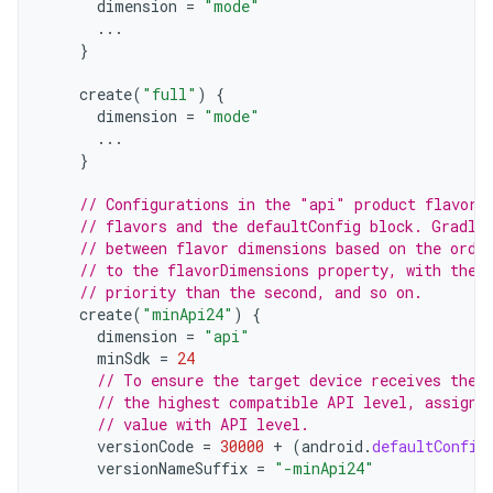
dimension
=
"mode"
...
}
create
(
"full"
)
{
dimension
=
"mode"
...
}
// Configurations in the "api" product flavors
// flavors and the defaultConfig block. Gradle
// between flavor dimensions based on the orde
// to the flavorDimensions property, with the 
// priority than the second, and so on.
create
(
"minApi24"
)
{
dimension
=
"api"
minSdk
=
24
// To ensure the target device receives the 
// the highest compatible API level, assign 
// value with API level.
versionCode
=
30000
+
(
android
.
defaultConfig
versionNameSuffix
=
"-minApi24"
...