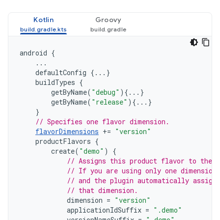
Kotlin
Groovy
android
{
...
defaultConfig
{...}
buildTypes
{
getByName
(
"debug"
){...}
getByName
(
"release"
){...}
}
// Specifies one flavor dimension.
flavorDimensions
+=
"version"
productFlavors
{
create
(
"demo"
)
{
// Assigns this product flavor to the 
// If you are using only one dimension
// and the plugin automatically assign
// that dimension.
dimension
=
"version"
applicationIdSuffix
=
".demo"
versionNameSuffix
=
"-demo"