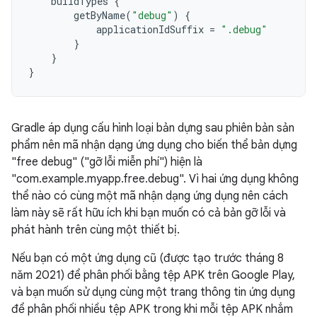
buildTypes
{
getByName
(
"debug"
)
{
applicationIdSuffix
=
".debug"
}
}
}
Gradle áp dụng cấu hình loại bản dựng sau phiên bản sản
phẩm nên mã nhận dạng ứng dụng cho biến thể bản dựng
"free debug" ("gỡ lỗi miễn phí") hiện là
"com.example.myapp.free.debug". Vì hai ứng dụng không
thể nào có cùng một mã nhận dạng ứng dụng nên cách
làm này sẽ rất hữu ích khi bạn muốn có cả bản gỡ lỗi và
phát hành trên cùng một thiết bị.
Nếu bạn có một ứng dụng cũ (được tạo trước tháng 8
năm 2021) để phân phối bằng tệp APK trên Google Play,
và bạn muốn sử dụng cùng một trang thông tin ứng dụng
để phân phối nhiều tệp APK trong khi mỗi tệp APK nhắm