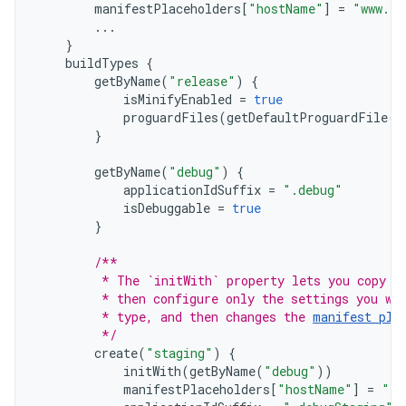
manifestPlaceholders
[
"hostName"
]
=
"www.ex
...
}
buildTypes
{
getByName
(
"release"
)
{
isMinifyEnabled
=
true
proguardFiles
(
getDefaultProguardFile
(
"
}
getByName
(
"debug"
)
{
applicationIdSuffix
=
".debug"
isDebuggable
=
true
}
/**
         * The `initWith` property lets you copy c
         * then configure only the settings you wa
         * type, and then changes the 
manifest pla
         */
create
(
"staging"
)
{
initWith
(
getByName
(
"debug"
))
manifestPlaceholders
[
"hostName"
]
=
"in