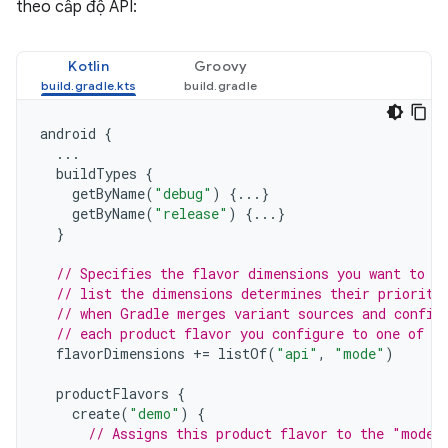
theo cấp độ API:
Kotlin
Groovy
android
{
...
buildTypes
{
getByName
(
"debug"
)
{...}
getByName
(
"release"
)
{...}
}
// Specifies the flavor dimensions you want to u
// list the dimensions determines their priority
// when Gradle merges variant sources and config
// each product flavor you configure to one of t
flavorDimensions
+=
listOf
(
"api"
,
"mode"
)
productFlavors
{
create
(
"demo"
)
{
// Assigns this product flavor to the "mode"