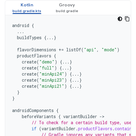
Kotlin
Groovy
android
{
...
buildTypes
{...}
flavorDimensions
+=
listOf
(
"api"
,
"mode"
)
productFlavors
{
create
(
"demo"
)
{...}
create
(
"full"
)
{...}
create
(
"minApi24"
)
{...}
create
(
"minApi23"
)
{...}
create
(
"minApi21"
)
{...}
}
}
androidComponents
{
beforeVariants
{
variantBuilder
->
// To check for a certain build type, use 
if
(
variantBuilder
.
productFlavors
.
contains
// Gradle ignores any variants that sa