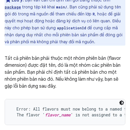
Lưu ý:
Bạn vẫn cần chỉ định tên gói bằng thuộc tính
trong tệp kê khai
. Bạn cũng phải sử dụng tên
package
main/
gói đó trong mã nguồn để tham chiếu đến lớp
, hoặc để giải
R
quyết mọi hoạt động hoặc đăng ký dịch vụ có liên quan. Điều
này cho phép bạn sử dụng
để cung cấp mã
applicationId
nhận dạng duy nhất cho mỗi phiên bản sản phẩm để đóng gói
và phân phối mà không phải thay đổi mã nguồn.
Tất cả phiên bản phải thuộc một nhóm phiên bản (flavor
dimension) được đặt tên, đó là một nhóm các phiên bản
sản phẩm. Bạn phải chỉ định tất cả phiên bản cho một
nhóm phiên bản nào đó. Nếu không làm như vậy, bạn sẽ
gặp lỗi bản dựng sau đây.
  Error: All flavors must now belong to a named fla
  The flavor '
flavor_name