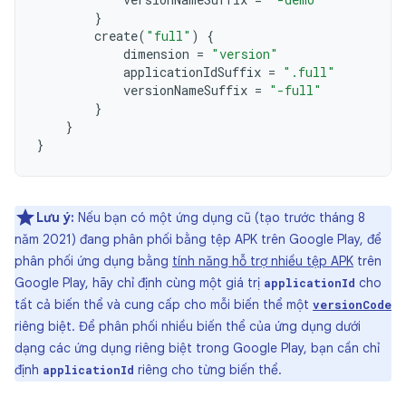
}
create
(
"full"
)
{
dimension
=
"version"
applicationIdSuffix
=
".full"
versionNameSuffix
=
"-full"
}
}
}
Lưu ý:
Nếu bạn có một ứng dụng cũ (tạo trước tháng 8
năm 2021) đang phân phối bằng tệp APK trên Google Play, để
phân phối ứng dụng bằng
tính năng hỗ trợ nhiều tệp APK
trên
Google Play, hãy chỉ định cùng một giá trị
cho
applicationId
tất cả biến thể và cung cấp cho mỗi biến thể một
versionCode
riêng biệt. Để phân phối nhiều biến thể của ứng dụng dưới
dạng các ứng dụng riêng biệt trong Google Play, bạn cần chỉ
định
riêng cho từng biến thể.
applicationId