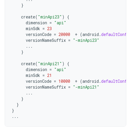
}
create
(
"minApi23"
)
{
dimension
=
"api"
minSdk
=
23
versionCode
=
20000
+
(
android
.
defaultConfi
versionNameSuffix
=
"-minApi23"
...
}
create
(
"minApi21"
)
{
dimension
=
"api"
minSdk
=
21
versionCode
=
10000
+
(
android
.
defaultConfi
versionNameSuffix
=
"-minApi21"
...
}
}
}
...