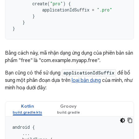
create
(
"pro"
)
{
applicationIdSuffix
=
".pro"
}
}
}
Bằng cách này, mã nhận dạng ứng dụng của phiên bản sản
phẩm "free" là "com.example.myapp.free".
Bạn cũng có thể sử dụng
applicationIdSuffix
để bổ
sung một phân đoạn dựa trên
loại bản dựng
của mình, như
minh hoạ dưới đây:
Kotlin
Groovy
android
{
...