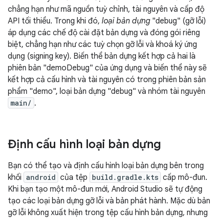
chẳng hạn như mã nguồn tuỳ chỉnh, tài nguyên và cấp độ
API tối thiểu. Trong khi đó,
loại bản dựng
"debug" (gỡ lỗi)
áp dụng các chế độ cài đặt bản dựng và đóng gói riêng
biệt, chẳng hạn như các tuỳ chọn gỡ lỗi và khoá ký ứng
dụng (signing key). Biến thể bản dựng kết hợp cả hai là
phiên bản "demoDebug" của ứng dụng và biến thể này sẽ
kết hợp cả cấu hình và tài nguyên có trong phiên bản sản
phẩm "demo", loại bản dựng "debug" và nhóm tài nguyên
main/
.
Định cấu hình loại bản dựng
Bạn có thể tạo và định cấu hình loại bản dựng bên trong
khối
android
của tệp
build.gradle.kts
cấp mô-đun.
Khi bạn tạo một mô-đun mới, Android Studio sẽ tự động
tạo các loại bản dựng gỡ lỗi và bản phát hành. Mặc dù bản
gỡ lỗi không xuất hiện trong tệp cấu hình bản dựng, nhưng