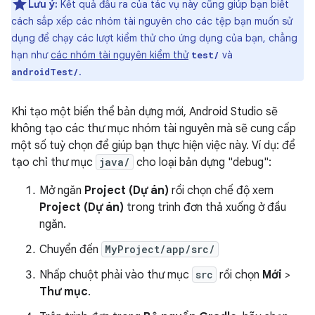
Lưu ý:
Kết quả đầu ra của tác vụ này cũng giúp bạn biết
cách sắp xếp các nhóm tài nguyên cho các tệp bạn muốn sử
dụng để chạy các lượt kiểm thử cho ứng dụng của bạn, chẳng
hạn như
các nhóm tài nguyên kiểm thử
và
test/
.
androidTest/
Khi tạo một biến thể bản dựng mới, Android Studio sẽ
không tạo các thư mục nhóm tài nguyên mà sẽ cung cấp
một số tuỳ chọn để giúp bạn thực hiện việc này. Ví dụ: để
tạo chỉ thư mục
java/
cho loại bản dựng "debug":
Mở ngăn
Project (Dự án)
rồi chọn chế độ xem
Project (Dự án)
trong trình đơn thả xuống ở đầu
ngăn.
Chuyển đến
MyProject/app/src/
Nhấp chuột phải vào thư mục
src
rồi chọn
Mới
>
Thư mục
.