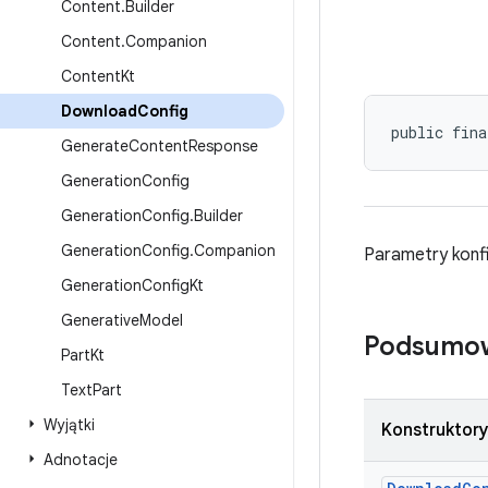
Content
.
Builder
Content
.
Companion
Content
Kt
Download
Config
public fina
Generate
Content
Response
Generation
Config
Generation
Config
.
Builder
Generation
Config
.
Companion
Parametry konf
Generation
Config
Kt
Generative
Model
Podsumo
Part
Kt
Text
Part
Wyjątki
Konstruktory
Adnotacje