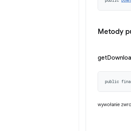
public 
Down
Metody p
get
Downlo
public fina
wywołanie zwro