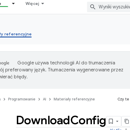
e
Więcej
ły referencyjne
Google używa technologii AI do tłumaczenia
wój preferowany język. Tłumaczenia wygenerowane przez
ierać błędy.
s
Programowanie
AI
Materiały referencyjne
Czy te
Download
Config