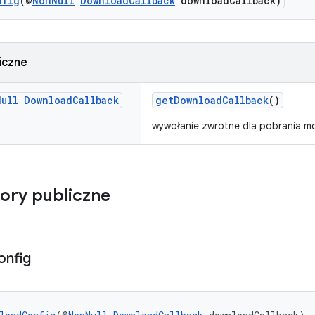
nfig
(@
NonNull
DownloadCallback
downloadCallback)
iczne
Null
Download
Callback
getDownloadCallback
()
wywołanie zwrotne dla pobrania m
ory publiczne
onfig