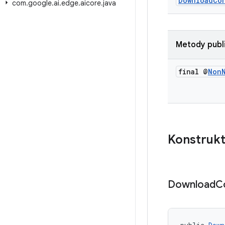
DownloadCo
com
.
google
.
ai
.
edge
.
aicore
.
java
Metody publ
final @
Non
Konstrukt
Download
C