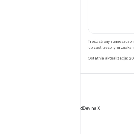
Treść strony i umieszczo
lub zastrzeżonymi znakam
Ostatnia aktualizacja: 
X
Obserwuj @AndroidDev na X