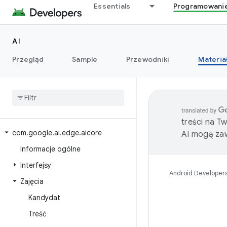
Essentials
Programowani
AI
Przegląd
Sample
Przewodniki
Materia
treści na T
com
.
google
.
ai
.
edge
.
aicore
AI mogą zaw
Informacje ogólne
Interfejsy
Android Developer
Zajęcia
Kandydat
Treść