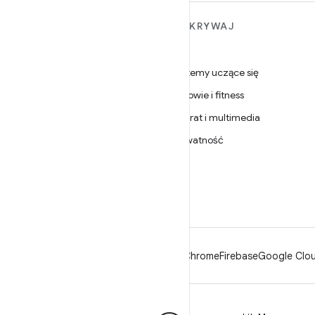
WIĘCEJ INFORMACJI O
ODKRYWAJ
ANDROIDZIE
Gry
Android
Systemy uczące się
Android dla firm
Zdrowie i fitness
Zabezpieczenia
Aparat i multimedia
Źródło
Prywatność
Wiadomości
5G
Blog
Podcasty
Android
Chrome
Firebase
Google Clou