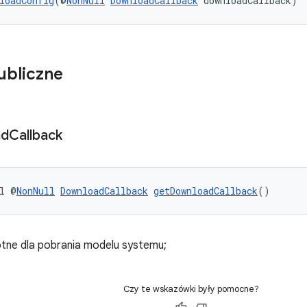
loadConfig
(@
NonNull
DownloadCallback
 downloadCallback)
ubliczne
ad
Callback
l @
NonNull
DownloadCallback
getDownloadCallback
()
tne dla pobrania modelu systemu;
Czy te wskazówki były pomocne?