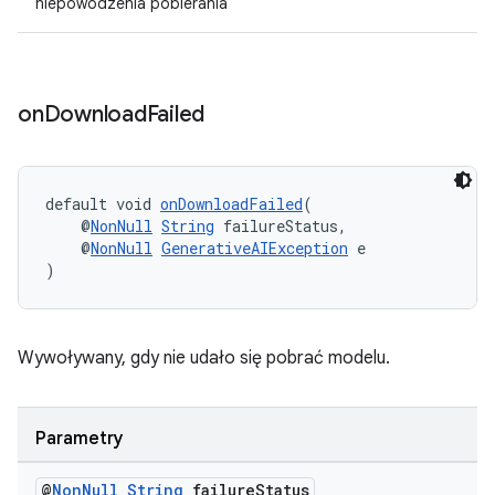
niepowodzenia pobierania
on
Download
Failed
default void 
onDownloadFailed
(
    @
NonNull
String
 failureStatus,
    @
NonNull
GenerativeAIException
 e
)
Wywoływany, gdy nie udało się pobrać modelu.
Parametry
@
Non
Null
String
failure
Status