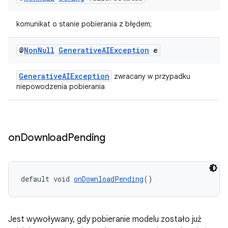
komunikat o stanie pobierania z błędem;
@
Non
Null
Generative
AIException
e
GenerativeAIException
zwracany w przypadku
niepowodzenia pobierania
on
Download
Pending
default void 
onDownloadPending
()
Jest wywoływany, gdy pobieranie modelu zostało już