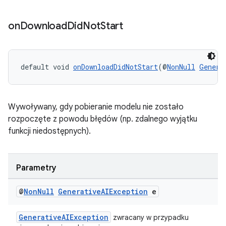
on
Download
Did
Not
Start
default void 
onDownloadDidNotStart
(@
NonNull
Genera
Wywoływany, gdy pobieranie modelu nie zostało
rozpoczęte z powodu błędów (np. zdalnego wyjątku
funkcji niedostępnych).
Parametry
@
Non
Null
Generative
AIException
e
GenerativeAIException
zwracany w przypadku