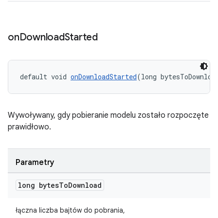
on
Download
Started
default void 
onDownloadStarted
(long bytesToDownloa
Wywoływany, gdy pobieranie modelu zostało rozpoczęte
prawidłowo.
Parametry
long bytes
To
Download
łączna liczba bajtów do pobrania,