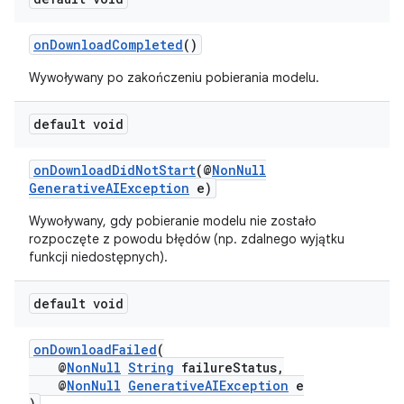
onDownloadCompleted
()
Wywoływany po zakończeniu pobierania modelu.
default void
onDownloadDidNotStart
(@
NonNull
GenerativeAIException
e)
Wywoływany, gdy pobieranie modelu nie zostało
rozpoczęte z powodu błędów (np. zdalnego wyjątku
funkcji niedostępnych).
default void
onDownloadFailed
(
@
NonNull
String
failureStatus,
@
NonNull
GenerativeAIException
e
)