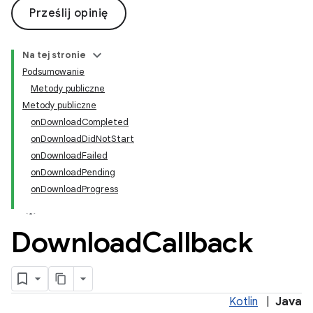
Prześlij opinię
Na tej stronie
Podsumowanie
Metody publiczne
Metody publiczne
onDownloadCompleted
onDownloadDidNotStart
onDownloadFailed
onDownloadPending
onDownloadProgress
Download
Callback
Kotlin
|
Java