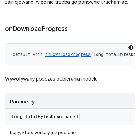
zainicjowane, więc nie trzeba go ponownie uruchamiać.
on
Download
Progress
default void 
onDownloadProgress
(long totalBytesDow
Wywoływany podczas pobierania modelu.
Parametry
long total
Bytes
Downloaded
bajty, które zostały już pobrane;