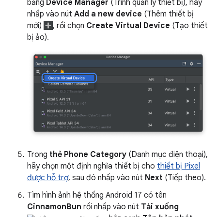
bảng
Device Manager
(Trình quản lý thiết bị), hãy
nhấp vào nút
Add a new device
(Thêm thiết bị
mới)
, rồi chọn
Create Virtual Device
(Tạo thiết
bị ảo).
Trong
thẻ Phone Category
(Danh mục điện thoại),
hãy chọn một định nghĩa thiết bị cho
thiết bị Pixel
được hỗ trợ
, sau đó nhấp vào nút
Next
(Tiếp theo).
Tìm hình ảnh hệ thống Android 17 có tên
CinnamonBun
rồi nhấp vào nút
Tải xuống