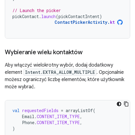
// Launch the picker
pickContact
.
launch
(
pickContactIntent
)
ContactPickerActivity
.
kt
Wybieranie wielu kontaktów
Aby włączyć wielokrotny wybór, dodaj dodatkowy
element
Intent.EXTRA_ALLOW_MULTIPLE
. Opcjonalnie
możesz ograniczyć liczbę elementów, które użytkownik
może wybrać.
val
requestedFields
=
arrayListOf
(
Email
.
CONTENT_ITEM_TYPE
,
Phone
.
CONTENT_ITEM_TYPE
,
)