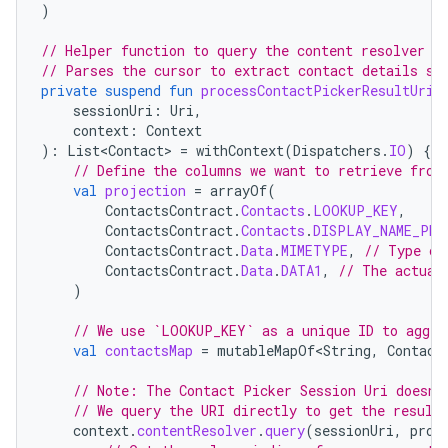
)
// Helper function to query the content resolver w
// Parses the cursor to extract contact details su
private
suspend
fun
processContactPickerResultUri
(
sessionUri
:
Uri
,
context
:
Context
):
List<Contact>
=
withContext
(
Dispatchers
.
IO
)
{
// Define the columns we want to retrieve from
val
projection
=
arrayOf
(
ContactsContract
.
Contacts
.
LOOKUP_KEY
,
ContactsContract
.
Contacts
.
DISPLAY_NAME_PRI
ContactsContract
.
Data
.
MIMETYPE
,
// Type of
ContactsContract
.
Data
.
DATA1
,
// The actual
)
// We use `LOOKUP_KEY` as a unique ID to aggre
val
contactsMap
=
mutableMapOf<String
,
Contact
// Note: The Contact Picker Session Uri doesn'
// We query the URI directly to get the result
context
.
contentResolver
.
query
(
sessionUri
,
proj