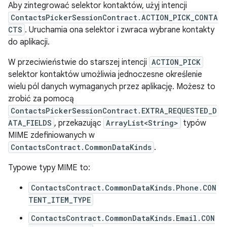
Aby zintegrować selektor kontaktów, użyj intencji
ContactsPickerSessionContract.ACTION_PICK_CONTA
CTS
. Uruchamia ona selektor i zwraca wybrane kontakty
do aplikacji.
W przeciwieństwie do starszej intencji
ACTION_PICK
selektor kontaktów umożliwia jednoczesne określenie
wielu pól danych wymaganych przez aplikację. Możesz to
zrobić za pomocą
ContactsPickerSessionContract.EXTRA_REQUESTED_D
ATA_FIELDS
, przekazując
ArrayList<String>
typów
MIME zdefiniowanych w
ContactsContract.CommonDataKinds
.
Typowe typy MIME to:
ContactsContract.CommonDataKinds.Phone.CON
TENT_ITEM_TYPE
ContactsContract.CommonDataKinds.Email.CON