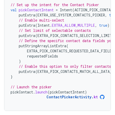
// Set up the intent for the Contact Picker
val
pickContactIntent
=
Intent
(
ACTION_PICK_CONTACT
putExtra
(
EXTRA_USE_SYSTEM_CONTACTS_PICKER
,
tr
// Enable multi-select
putExtra
(
Intent
.
EXTRA_ALLOW_MULTIPLE
,
true
)
// Set limit of selectable contacts
putExtra
(
EXTRA_PICK_CONTACTS_SELECTION_LIMIT
,
// Define the specific contact data fields you
putStringArrayListExtra
(
EXTRA_PICK_CONTACTS_REQUESTED_DATA_FIELDS
requestedFields
)
// Enable this option to only filter contacts 
putExtra
(
EXTRA_PICK_CONTACTS_MATCH_ALL_DATA_F
}
// Launch the picker
pickContact
.
launch
(
pickContactIntent
)
ContactPickerActivity
.
kt