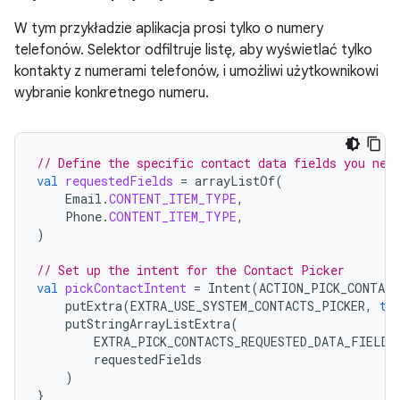
W tym przykładzie aplikacja prosi tylko o numery
telefonów. Selektor odfiltruje listę, aby wyświetlać tylko
kontakty z numerami telefonów, i umożliwi użytkownikowi
wybranie konkretnego numeru.
// Define the specific contact data fields you nee
val
requestedFields
=
arrayListOf
(
Email
.
CONTENT_ITEM_TYPE
,
Phone
.
CONTENT_ITEM_TYPE
,
)
// Set up the intent for the Contact Picker
val
pickContactIntent
=
Intent
(
ACTION_PICK_CONTACT
putExtra
(
EXTRA_USE_SYSTEM_CONTACTS_PICKER
,
tr
putStringArrayListExtra
(
EXTRA_PICK_CONTACTS_REQUESTED_DATA_FIELDS
requestedFields
)
}