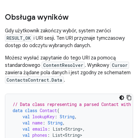
Obsługa wyników
Gdy użytkownik zakończy wybór, system zwróci
RESULT_OK
i URI sesji. Ten URI przyznaje tymczasowy
dostęp do odczytu wybranych danych.
Możesz wysłać zapytanie do tego URI za pomocą
standardowego
ContentResolver
. Wynikowy
Cursor
zawiera żądane pola danych i jest zgodny ze schematem
ContactsContract.Data
.
// Data class representing a parsed Contact with s
data
class
Contact
(
val
lookupKey
:
String
,
val
name
:
String
,
val
emails
:
List<String>
,
val
phones
:
List<String>