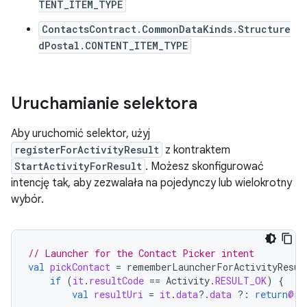
TENT_ITEM_TYPE
ContactsContract.CommonDataKinds.Structure
dPostal.CONTENT_ITEM_TYPE
Uruchamianie selektora
Aby uruchomić selektor, użyj
registerForActivityResult
z kontraktem
StartActivityForResult
. Możesz skonfigurować
intencję tak, aby zezwalała na pojedynczy lub wielokrotny
wybór.
// Launcher for the Contact Picker intent
val
pickContact
=
rememberLauncherForActivityResul
if
(
it
.
resultCode
==
Activity
.
RESULT_OK
)
{
val
resultUri
=
it
.
data
?.
data
?:
return
@re