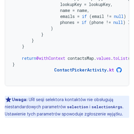
lookupKey
=
lookupKey
,
name
=
name
,
emails
=
if
(
email
!=
null
)
li
phones
=
if
(
phone
!=
null
)
li
)
}
}
}
return
@withContext
contactsMap
.
values
.
toList
()
}
ContactPickerActivity
.
kt
Uwaga:
URI sesji selektora kontaktów nie obsługują
niestandardowych parametrów
i
.
selection
selectionArgs
Ustawienie tych parametrów spowoduje zgłoszenie wyjątku.