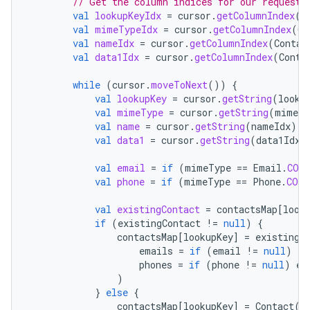
// Get the column indices for our requeste
val
lookupKeyIdx
=
cursor
.
getColumnIndex
(
C
val
mimeTypeIdx
=
cursor
.
getColumnIndex
(
Co
val
nameIdx
=
cursor
.
getColumnIndex
(
Contac
val
data1Idx
=
cursor
.
getColumnIndex
(
Conta
while
(
cursor
.
moveToNext
())
{
val
lookupKey
=
cursor
.
getString
(
looku
val
mimeType
=
cursor
.
getString
(
mimeTy
val
name
=
cursor
.
getString
(
nameIdx
)
?
val
data1
=
cursor
.
getString
(
data1Idx
)
val
email
=
if
(
mimeType
==
Email
.
CON
val
phone
=
if
(
mimeType
==
Phone
.
CONT
val
existingContact
=
contactsMap
[
look
if
(
existingContact
!=
null
)
{
contactsMap
[
lookupKey
]
=
existingC
emails
=
if
(
email
!=
null
)
ex
phones
=
if
(
phone
!=
null
)
ex
)
}
else
{
contactsMap
[
lookupKey
]
=
Contact
(