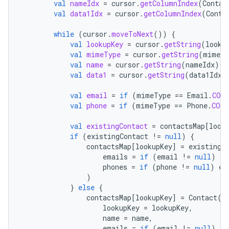
val
nameIdx
=
cursor
.
getColumnIndex
(
Contac
val
data1Idx
=
cursor
.
getColumnIndex
(
Conta
while
(
cursor
.
moveToNext
())
{
val
lookupKey
=
cursor
.
getString
(
looku
val
mimeType
=
cursor
.
getString
(
mimeTy
val
name
=
cursor
.
getString
(
nameIdx
)
?
val
data1
=
cursor
.
getString
(
data1Idx
)
val
email
=
if
(
mimeType
==
Email
.
CON
val
phone
=
if
(
mimeType
==
Phone
.
CONT
val
existingContact
=
contactsMap
[
look
if
(
existingContact
!=
null
)
{
contactsMap
[
lookupKey
]
=
existingC
emails
=
if
(
email
!=
null
)
ex
phones
=
if
(
phone
!=
null
)
ex
)
}
else
{
contactsMap
[
lookupKey
]
=
Contact
(
lookupKey
=
lookupKey
,
name
=
name
,
emails
=
if
(
email
!=
null
)
li