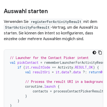
Auswahl starten
Verwenden Sie
registerForActivityResult
mit dem
StartActivityForResult
-Vertrag, um die Auswahl zu
starten. Sie können den Intent so konfigurieren, dass
einzelne oder mehrere Auswahlen möglich sind.
// Launcher for the Contact Picker intent
val
pickContact
=
rememberLauncherForActivityResul
if
(
it
.
resultCode
==
Activity
.
RESULT_OK
)
{
val
resultUri
=
it
.
data
?.
data
?:
return
@re
// Process the result URI in a background 
coroutine
.
launch
{
contacts
=
processContactPickerResultU
}
}
}