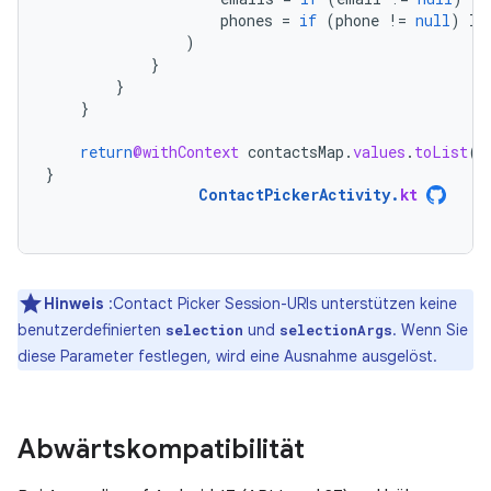
phones
=
if
(
phone
!=
null
)
li
)
}
}
}
return
@withContext
contactsMap
.
values
.
toList
()
}
ContactPickerActivity
.
kt
Hinweis
:Contact Picker Session-URIs unterstützen keine
benutzerdefinierten
und
. Wenn Sie
selection
selectionArgs
diese Parameter festlegen, wird eine Ausnahme ausgelöst.
Abwärtskompatibilität