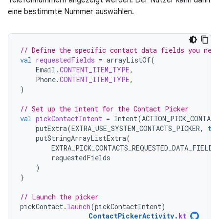
eine bestimmte Nummer auswählen.
// Define the specific contact data fields you nee
val
requestedFields
=
arrayListOf
(
Email
.
CONTENT_ITEM_TYPE
,
Phone
.
CONTENT_ITEM_TYPE
,
)
// Set up the intent for the Contact Picker
val
pickContactIntent
=
Intent
(
ACTION_PICK_CONTACT
putExtra
(
EXTRA_USE_SYSTEM_CONTACTS_PICKER
,
tr
putStringArrayListExtra
(
EXTRA_PICK_CONTACTS_REQUESTED_DATA_FIELDS
requestedFields
)
}
// Launch the picker
pickContact
.
launch
(
pickContactIntent
)
ContactPickerActivity
.
kt