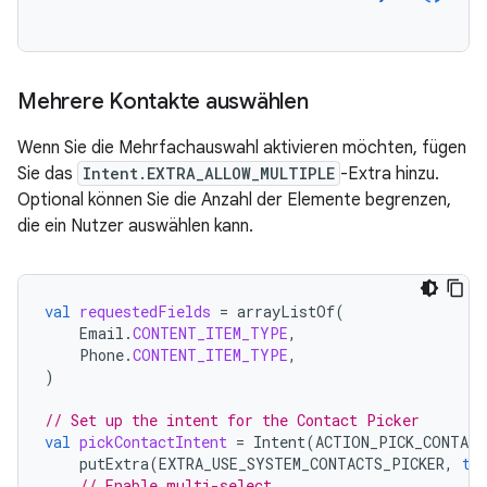
Mehrere Kontakte auswählen
Wenn Sie die Mehrfachauswahl aktivieren möchten, fügen
Sie das
Intent.EXTRA_ALLOW_MULTIPLE
-Extra hinzu.
Optional können Sie die Anzahl der Elemente begrenzen,
die ein Nutzer auswählen kann.
val
requestedFields
=
arrayListOf
(
Email
.
CONTENT_ITEM_TYPE
,
Phone
.
CONTENT_ITEM_TYPE
,
)
// Set up the intent for the Contact Picker
val
pickContactIntent
=
Intent
(
ACTION_PICK_CONTACT
putExtra
(
EXTRA_USE_SYSTEM_CONTACTS_PICKER
,
tr
// Enable multi-select