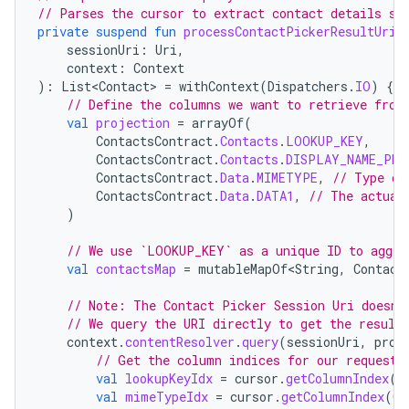
// Parses the cursor to extract contact details su
private
suspend
fun
processContactPickerResultUri
(
sessionUri
:
Uri
,
context
:
Context
):
List<Contact>
=
withContext
(
Dispatchers
.
IO
)
{
// Define the columns we want to retrieve from
val
projection
=
arrayOf
(
ContactsContract
.
Contacts
.
LOOKUP_KEY
,
ContactsContract
.
Contacts
.
DISPLAY_NAME_PRI
ContactsContract
.
Data
.
MIMETYPE
,
// Type of
ContactsContract
.
Data
.
DATA1
,
// The actual
)
// We use `LOOKUP_KEY` as a unique ID to aggre
val
contactsMap
=
mutableMapOf<String
,
Contact
// Note: The Contact Picker Session Uri doesn'
// We query the URI directly to get the result
context
.
contentResolver
.
query
(
sessionUri
,
proj
// Get the column indices for our requeste
val
lookupKeyIdx
=
cursor
.
getColumnIndex
(
C
val
mimeTypeIdx
=
cursor
.
getColumnIndex
(
Co