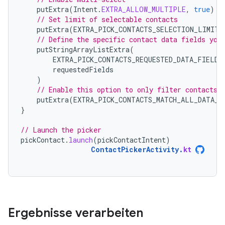
putExtra
(
Intent
.
EXTRA_ALLOW_MULTIPLE
,
true
)
// Set limit of selectable contacts
putExtra
(
EXTRA_PICK_CONTACTS_SELECTION_LIMIT
,
// Define the specific contact data fields you
putStringArrayListExtra
(
EXTRA_PICK_CONTACTS_REQUESTED_DATA_FIELDS
requestedFields
)
// Enable this option to only filter contacts 
putExtra
(
EXTRA_PICK_CONTACTS_MATCH_ALL_DATA_F
}
// Launch the picker
pickContact
.
launch
(
pickContactIntent
)
ContactPickerActivity
.
kt
Ergebnisse verarbeiten