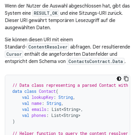
Wenn der Nutzer die Auswahl abgeschlossen hat, gibt das
System eine
RESULT_OK
und eine Sitzungs-URI zurück.
Dieser URI gewährt temporären Lesezugriff auf die
ausgewählten Daten.
Sie können diesen URI mit einem
Standard-
ContentResolver
abfragen. Der resultierende
Cursor
enthält die angeforderten Datenfelder und
entspricht dem Schema von
ContactsContract.Data
.
// Data class representing a parsed Contact with s
data
class
Contact
(
val
lookupKey
:
String
,
val
name
:
String
,
val
emails
:
List<String>
,
val
phones
:
List<String>
)
// Helper function to query the content resolver w