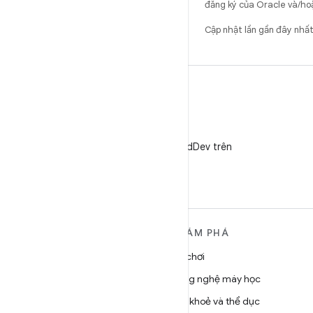
đăng ký của Oracle và/hoặ
Cập nhật lần gần đây nhấ
X
Theo dõi @AndroidDev trên
X
TÌM HIỂU THÊM VỀ
KHÁM PHÁ
ANDROID
Trò chơi
Android
Công nghệ máy học
Android dành cho doanh
Sức khoẻ và thể dục
nghiệp