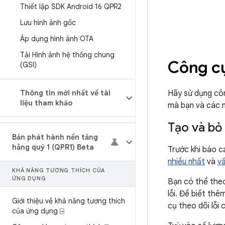
Thiết lập SDK Android 16 QPR2
Lưu hình ảnh gốc
Áp dụng hình ảnh OTA
Tải Hình ảnh hệ thống chung
Công cụ
(GSI)
Thông tin mới nhất về tài
Hãy sử dụng côn
liệu tham khảo
mà bạn và các n
Tạo và bỏ
Bản phát hành nền tảng
hằng quý 1 (QPR1) Beta
Trước khi báo c
nhiều nhất
và
v
KHẢ NĂNG TƯƠNG THÍCH CỦA
ỨNG DỤNG
Bạn có thể the
lỗi. Để biết th
Giới thiệu về khả năng tương thích
cụ theo dõi lỗi
của ứng dụng ⍈