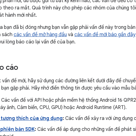
g phản hồi, dù được gửi từ bất kỳ kênh nào, các vấn đề đều có
ếp theo ra mắt. Quá trình này cho phép các nhóm của chúng tôi
hát hành mới nhất.
a bạn đã bị đóng nhưng bạn vẫn gặp phải vấn đề này trong bản 
h sách
các vấn đề mở hàng đầu
và
các vấn đề mới báo gần đây
vui lòng báo cáo lại vấn đề của bạn.
áo cáo
vấn đề mới, hãy sử dụng các đường liên kết dưới đây để chuyể
ề bạn gặp phải. Hãy nhớ điền thông tin được yêu cầu vào mẫu bá
: Các vấn đề với API hoặc phần mềm hệ thống Android 16 QPR2 
(Máy ảnh, Cảm biến, CPU, GPU) hoặc Android Runtime (ART).
 tương thích của ứng dụng
:
Các vấn đề xảy ra với ứng dụng 
 phiên bản SDK
:
Các vấn đề áp dụng cho những vấn đề phát sin