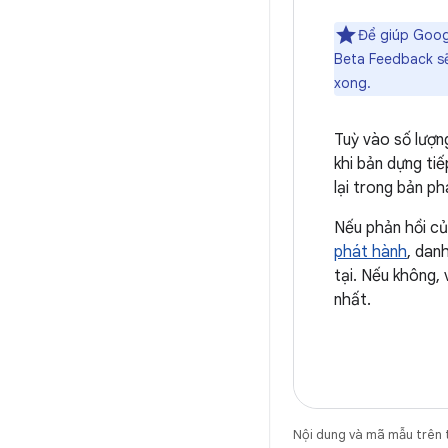
Để giúp Googl
Beta Feedback sẽ
xong.
Tuỳ vào số lượn
khi bản dựng ti
lại trong bản p
Nếu phản hồi củ
phát hành
, dan
tại. Nếu không,
nhất.
Nội dung và mã mẫu trên 