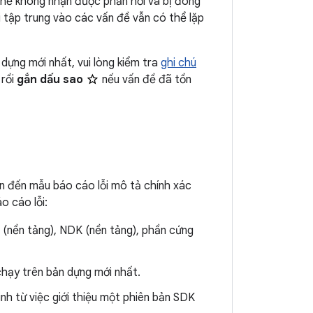
 thể không nhận được phản hồi và bị đóng
 tập trung vào các vấn đề vẫn có thể lặp
dựng mới nhất, vui lòng kiểm tra
ghi chú
rồi
gắn dấu sao
nếu vấn đề đã tồn
n đến mẫu báo cáo lỗi mô tả chính xác
o cáo lỗi:
(nền tảng), NDK (nền tảng), phần cứng
chạy trên bản dựng mới nhất.
h từ việc giới thiệu một phiên bản SDK