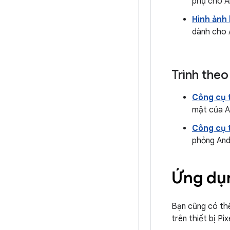
phụ cho A
Hình ảnh
dành cho 
Trình theo
Công cụ t
mật của A
Công cụ t
phỏng And
Ứng dụ
Bạn cũng có th
trên thiết bị Pix