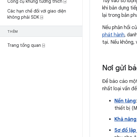
Tuỳ vào số lượn
Công cụ khung tương thích ⍈
khi bản dựng ti
Các hạn chế đối với giao diện
lại trong bản p
không phải SDK ⍈
Nếu phản hồi củ
THÊM
phát hành
, dan
tại. Nếu không, 
Trang tổng quan ⍈
Nơi gửi b
Để báo cáo một 
nhất loại vấn đ
Nền tảng
thiết bị 
Khả năng
Sơ đồ lập