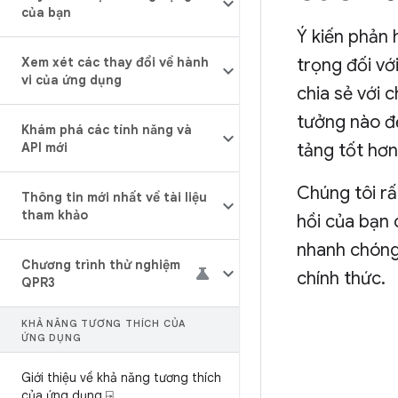
của bạn
Ý kiến phản 
Xem xét các thay đổi về hành
trọng đối vớ
vi của ứng dụng
chia sẻ với 
tưởng nào đ
Khám phá các tính năng và
API mới
tảng tốt hơn
Chúng tôi r
Thông tin mới nhất về tài liệu
tham khảo
hồi của bạn
nhanh chóng
Chương trình thử nghiệm
chính thức.
QPR3
KHẢ NĂNG TƯƠNG THÍCH CỦA
ỨNG DỤNG
Giới thiệu về khả năng tương thích
của ứng dụng ⍈