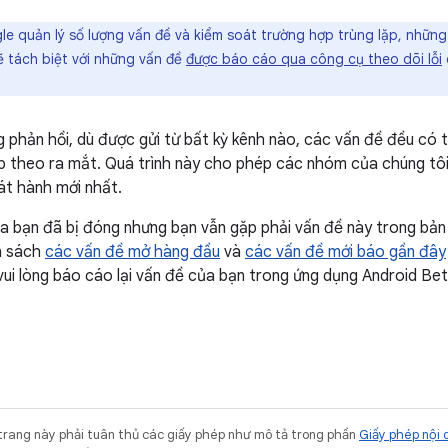
e quản lý số lượng vấn đề và kiểm soát trường hợp trùng lặp, những
 tách biệt với những vấn đề
được báo cáo qua công cụ theo dõi lỗi
g phản hồi, dù được gửi từ bất kỳ kênh nào, các vấn đề đều có
ếp theo ra mắt. Quá trình này cho phép các nhóm của chúng tôi
hát hành mới nhất.
a bạn đã bị đóng nhưng bạn vẫn gặp phải vấn đề này trong bản 
h sách
các vấn đề mở hàng đầu
và
các vấn đề mới báo gần đây
 vui lòng báo cáo lại vấn đề của bạn trong ứng dụng Android B
trang này phải tuân thủ các giấy phép như mô tả trong phần
Giấy phép nội 