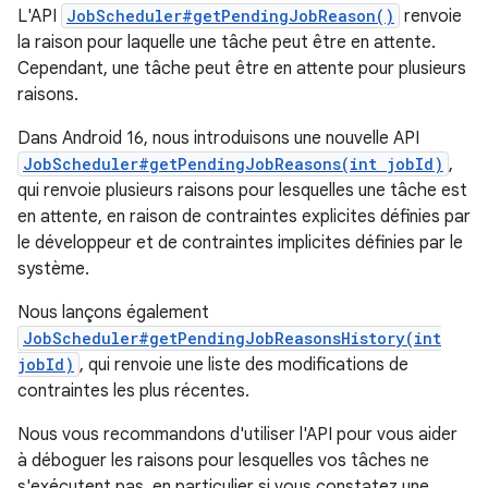
L'API
JobScheduler#getPendingJobReason()
renvoie
la raison pour laquelle une tâche peut être en attente.
Cependant, une tâche peut être en attente pour plusieurs
raisons.
Dans Android 16, nous introduisons une nouvelle API
JobScheduler#getPendingJobReasons(int jobId)
,
qui renvoie plusieurs raisons pour lesquelles une tâche est
en attente, en raison de contraintes explicites définies par
le développeur et de contraintes implicites définies par le
système.
Nous lançons également
JobScheduler#getPendingJobReasonsHistory(int
jobId)
, qui renvoie une liste des modifications de
contraintes les plus récentes.
Nous vous recommandons d'utiliser l'API pour vous aider
à déboguer les raisons pour lesquelles vos tâches ne
s'exécutent pas, en particulier si vous constatez une