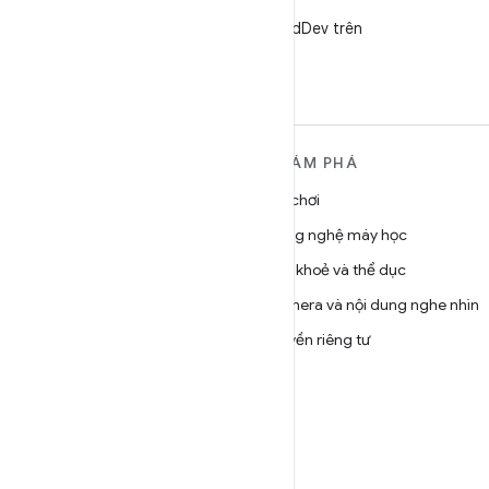
X
Theo dõi @AndroidDev trên
X
TÌM HIỂU THÊM VỀ
KHÁM PHÁ
ANDROID
Trò chơi
Android
Công nghệ máy học
Android dành cho doanh
Sức khoẻ và thể dục
nghiệp
Camera và nội dung nghe nhìn
Bảo mật
Quyền riêng tư
Source
5G
Tin tức
Blog
Podcast