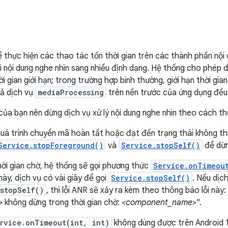
 thực hiện các thao tác tốn thời gian trên các thành phần nội
 nội dung nghe nhìn sang nhiều định dạng. Hệ thống cho phép 
i gian giới hạn; trong trường hợp bình thường, giới hạn thời gian
cả dịch vụ
mediaProcessing
trên nền trước của ứng dụng đều 
ủa bạn nên dừng dịch vụ xử lý nội dung nghe nhìn theo cách t
quá trình chuyển mã hoàn tất hoặc đạt đến trạng thái không th
Service.stopForeground()
và
Service.stopSelf()
để dừn
ời gian chờ, hệ thống sẽ gọi phương thức
Service.onTimeou
này, dịch vụ có vài giây để gọi
Service.stopSelf()
. Nếu dịc
stopSelf()
, thì lỗi ANR sẽ xảy ra kèm theo thông báo lỗi này
>
không dừng trong thời gian chờ:
<component_name>
".
rvice.onTimeout(int, int)
không dùng được trên Android 14