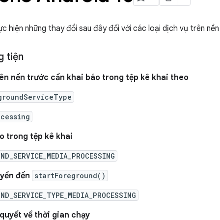
c hiện những thay đổi sau đây đối với các loại dịch vụ trên nền
g tiện
rên nền trước cần khai báo trong tệp kê khai theo
groundServiceType
ocessing
o trong tệp kê khai
UND_SERVICE_MEDIA_PROCESSING
uyền đến
startForeground()
UND_SERVICE_TYPE_MEDIA_PROCESSING
 quyết về thời gian chạy