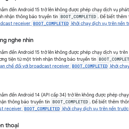
ắm đến Android 15 trở lên không được phép chạy dịch vụ phát 
ình nhận thông báo truyền tin
BOOT_COMPLETED
. Để biết thêm
adcast receiver
BOOT_COMPLETED
khởi chạy dịch vụ trên nền 
ung nghe nhìn
ắm đến Android 15 trở lên không được phép chạy dịch vụ trên 
ơng tiện từ một trình nhận thông báo truyền tin
BOOT_COMPLE
ạn chế đối với broadcast receiver
BOOT_COMPLETED
khởi chạy
ắm đến Android 14 (API cấp 34) trở lên không được phép chạy 
nhận thông báo truyền tin
BOOT_COMPLETED
. Để biết thêm thô
st receiver
BOOT_COMPLETED
khởi chạy dịch vụ trên nền trước
n thoại