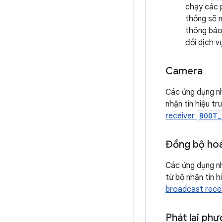
chạy các p
thống sẽ n
thông báo
đổi dịch v
Camera
Các ứng dụng nh
nhận tín hiệu tr
receiver
BOOT_
Đồng bộ hoá
Các ứng dụng nh
từ bộ nhận tín h
broadcast rece
Phát lại phư