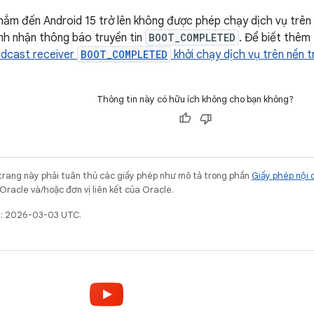
ắm đến Android 15 trở lên không được phép chạy dịch vụ trên 
ình nhận thông báo truyền tin
BOOT_COMPLETED
. Để biết thêm
adcast receiver
BOOT_COMPLETED
khởi chạy dịch vụ trên nền 
Thông tin này có hữu ích không cho bạn không?
trang này phải tuân thủ các giấy phép như mô tả trong phần
Giấy phép nội 
Oracle và/hoặc đơn vị liên kết của Oracle.
t: 2026-03-03 UTC.