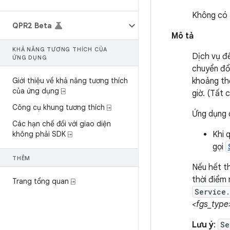
Không có
QPR2 Beta
Mô tả
KHẢ NĂNG TƯƠNG THÍCH CỦA
Dịch vụ để
ỨNG DỤNG
chuyển đổi
Giới thiệu về khả năng tương thích
khoảng thờ
của ứng dụng ⍈
giờ. (Tất 
Công cụ khung tương thích ⍈
Ứng dụng c
Các hạn chế đối với giao diện
không phải SDK ⍈
Khi 
gọi
THÊM
Nếu hết th
thời điểm 
Trang tổng quan ⍈
Service.
<fgs_type
Lưu ý
:
Se