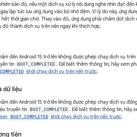
hiên bản đó, nếu một dịch vụ xử lý nội dung nghe nhìn đạt đến k
gay lập tức lưu ứng dụng vào bộ nhớ đệm. Vì lý do này, ứng dụ
 hết thời gian chờ. Thay vào đó, ứng dụng phải chấm dứt dịch 
ụ đó thành dịch vụ trên nền ngay khi thích hợp.
ắm đến Android 15 trở lên không được phép chạy dịch vụ trên
uyền tin
BOOT_COMPLETED
. Để biết thêm thông tin, hãy xem p
COMPLETED
khởi chạy dịch vụ trên nền trước
.
 dữ liệu
ắm đến Android 15 trở lên không được phép chạy dịch vụ đồng 
iệu truyền tin
BOOT_COMPLETED
. Để biết thêm thông tin, hãy
iver
BOOT_COMPLETED
khởi chạy dịch vụ trên nền trước
.
ơng tiện