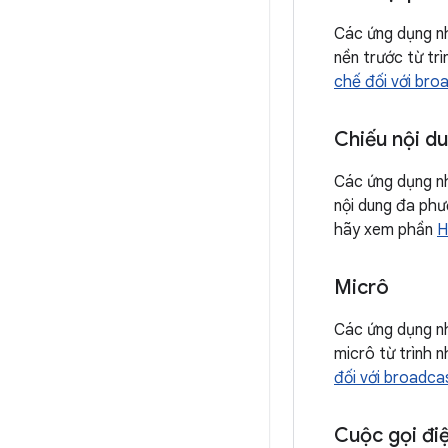
Các ứng dụng nh
nền trước từ tr
chế đối với bro
Chiếu nội d
Các ứng dụng nh
nội dung đa phư
hãy xem phần
H
Micrô
Các ứng dụng nh
micrô từ trình 
đối với broadca
Cuộc gọi điệ