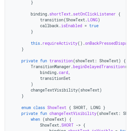
}
binding
.
shortText
.
setOnClickListener
{
transition
(
ShowText
.
LONG
)
callback
.
isEnabled
=
true
}
this
.
requireActivity
().
onBackPressedDispat
}
private
fun
transition
(
showText
:
ShowText
)
{
TransitionManager
.
beginDelayedTransition
(
binding
.
card
,
transitionSet
)
changeTextVisibility
(
showText
)
}
enum
class
ShowText
{
SHORT
,
LONG
}
private
fun
changeTextVisibility
(
showText
:
Sho
when
(
showText
)
{
ShowText
.
SHORT
-
>
{
binding
.
shortText
.
isVisible
=
true