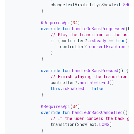
changeTextVisibility
(
ShowText
.
SHOR
}
@RequiresApi
(
34
)
override
fun
handleOnBackProgressed
(
ba
// Play the transition as the user
if
(
controller
?.
isReady
==
true
)
{
controller
?.
currentFraction
=
}
}
override
fun
handleOnBackPressed
()
{
// Finish playing the transition w
controller
?.
animateToEnd
()
this
.
isEnabled
=
false
}
@RequiresApi
(
34
)
override
fun
handleOnBackCancelled
()
{
// If the user cancels the back ge
transition
(
ShowText
.
LONG
)
}