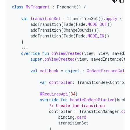
class
MyFragment
:
Fragment
()
{
val
transitionSet
=
TransitionSet
().
apply
{
addTransition
(
Fade
(
Fade
.
MODE_OUT
))
addTransition
(
ChangeBounds
())
addTransition
(
Fade
(
Fade
.
MODE_IN
))
}
...
override
fun
onViewCreated
(
view
:
View
,
savedIn
super
.
onViewCreated
(
view
,
savedInstanceSta
val
callback
=
object
:
OnBackPressedCallb
var
controller
:
TransitionSeekControll
@RequiresApi
(
34
)
override
fun
handleOnBackStarted
(
backE
// Create the transition
controller
=
TransitionManager
.
con
binding
.
card
,
transitionSet
)