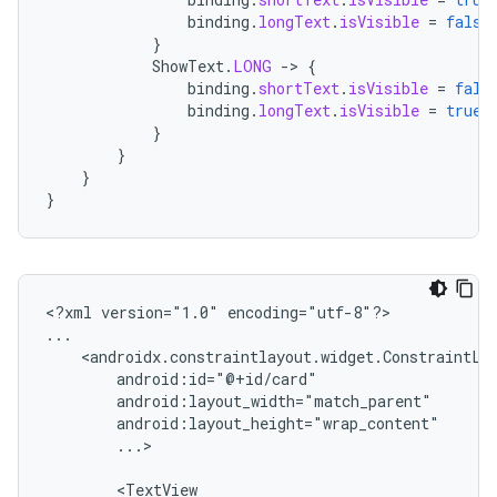
binding
.
longText
.
isVisible
=
false
}
ShowText
.
LONG
-
>
{
binding
.
shortText
.
isVisible
=
fals
binding
.
longText
.
isVisible
=
true
}
}
}
}
<?xml
version="1.0"
encoding="utf-8"?>

...>
