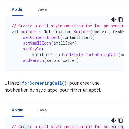
Kotlin
Java
// Create a call style notification for an ongoing 
val
builder
=
Notification
.
Builder
(
context
,
CHANNE
.
setContentIntent
(
contentIntent
)
.
setSmallIcon
(
smallIcon
)
.
setStyle
(
Notification
.
CallStyle
.
forOnGoingCall
(
cal
.
addPerson
(
second_caller
)
Utilisez
forScreeningCall()
pour créer une
notification de style appel pour filtrer un appel.
Kotlin
Java
// Create a call style notification for screening a