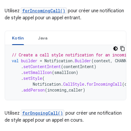
Utilisez
forIncomingCall()
pour créer une notification
de style appel pour un appel entrant.
Kotlin
Java
// Create a call style notification for an incomin
val
builder
=
Notification
.
Builder
(
context
,
CHANNE
.
setContentIntent
(
contentIntent
)
.
setSmallIcon
(
smallIcon
)
.
setStyle
(
Notification
.
CallStyle
.
forIncomingCall
(
ca
.
addPerson
(
incoming_caller
)
Utilisez
forOngoingCall()
pour créer une notification
de style appel pour un appel en cours.