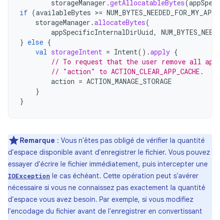
storageManager
.
getAllocatableBytes
(
appSpec
if
(
availableBytes
>=
NUM_BYTES_NEEDED_FOR_MY_APP
storageManager
.
allocateBytes
(
appSpecificInternalDirUuid
,
NUM_BYTES_NEED
}
else
{
val
storageIntent
=
Intent
().
apply
{
// To request that the user remove all app
// "action" to ACTION_CLEAR_APP_CACHE.
action
=
ACTION_MANAGE_STORAGE
}
}
Remarque
: Vous n'êtes pas obligé de vérifier la quantité
d'espace disponible avant d'enregistrer le fichier. Vous pouvez
essayer d'écrire le fichier immédiatement, puis intercepter une
le cas échéant. Cette opération peut s'avérer
IOException
nécessaire si vous ne connaissez pas exactement la quantité
d'espace vous avez besoin. Par exemple, si vous modifiez
l'encodage du fichier avant de l'enregistrer en convertissant