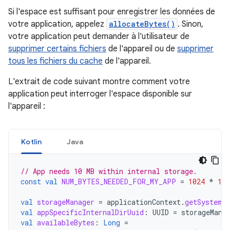
Si l'espace est suffisant pour enregistrer les données de
votre application, appelez
allocateBytes()
. Sinon,
votre application peut demander à l'utilisateur de
supprimer certains fichiers
de l'appareil ou de
supprimer
tous les fichiers du cache
de l'appareil.
L'extrait de code suivant montre comment votre
application peut interroger l'espace disponible sur
l'appareil :
Kotlin
Java
// App needs 10 MB within internal storage.
const
val
NUM_BYTES_NEEDED_FOR_MY_APP
=
1024
*
102
val
storageManager
=
applicationContext
.
getSystemS
val
appSpecificInternalDirUuid
:
UUID
=
storageMana
val
availableBytes
:
Long
=