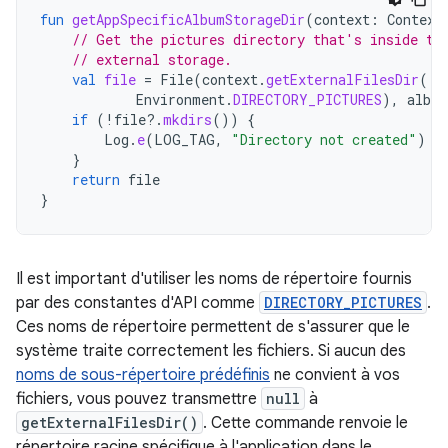
fun
getAppSpecificAlbumStorageDir
(
context
:
Context
// Get the pictures directory that's inside th
// external storage.
val
file
=
File
(
context
.
getExternalFilesDir
(
Environment
.
DIRECTORY_PICTURES
),
albu
if
(
!
file
?.
mkdirs
())
{
Log
.
e
(
LOG_TAG
,
"Directory not created"
)
}
return
file
}
Il est important d'utiliser les noms de répertoire fournis
par des constantes d'API comme
DIRECTORY_PICTURES
.
Ces noms de répertoire permettent de s'assurer que le
système traite correctement les fichiers. Si aucun des
noms de sous-répertoire prédéfinis
ne convient à vos
fichiers, vous pouvez transmettre
null
à
getExternalFilesDir()
. Cette commande renvoie le
répertoire racine spécifique à l'application dans le