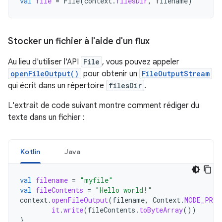
val
file
=
File
(
context
.
filesDir
,
filename
)
Stocker un fichier à l'aide d'un flux
Au lieu d'utiliser l'API
File
, vous pouvez appeler
openFileOutput()
pour obtenir un
FileOutputStream
qui écrit dans un répertoire
filesDir
.
L'extrait de code suivant montre comment rédiger du
texte dans un fichier :
Kotlin
Java
val
filename
=
"myfile"
val
fileContents
=
"Hello world!"
context
.
openFileOutput
(
filename
,
Context
.
MODE_PRIV
it
.
write
(
fileContents
.
toByteArray
())
}