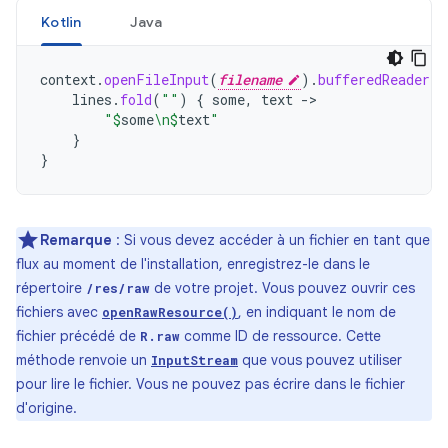
Kotlin
Java
context
.
openFileInput
(
filename
).
bufferedReader
()
lines
.
fold
(
""
)
{
some
,
text
->
"
$
some
\n
$
text
"
}
}
Remarque
: Si vous devez accéder à un fichier en tant que
flux au moment de l'installation, enregistrez-le dans le
répertoire
de votre projet. Vous pouvez ouvrir ces
/res/raw
fichiers avec
, en indiquant le nom de
openRawResource()
fichier précédé de
comme ID de ressource. Cette
R.raw
méthode renvoie un
que vous pouvez utiliser
InputStream
pour lire le fichier. Vous ne pouvez pas écrire dans le fichier
d'origine.