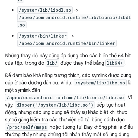
/system/lib/libdl.so
->
/apex/com.android.runtime/lib/bionic/libdl
.so
/system/bin/linker
->
/apex/com.android.runtime/bin/linker
Những thay đổi này cũng áp dụng cho các biến thể 64 bit
của tệp, trong đó
lib/
được thay thế bằng
lib64/
.
Để đảm bảo khả năng tương thích, các symlink được cung
cấp ở các đường dẫn cũ. Ví dụ:
/system/lib/libc.so
là
một symlink đến
/apex/com.android.runtime/lib/bionic/libc.so
. Vì
vậy,
dlopen(“/system/lib/libc.so”)
tiếp tục hoạt
động, nhưng các ứng dụng sẽ thấy sự khác biệt khi thực
sự cố gắng kiểm tra các thư viện đã tải bằng cách đọc
/proc/self/maps
hoặc tương tự. Đây không phải là điều
thường thấy nhưng chúng tôi nhận thấy một số ứng dụng