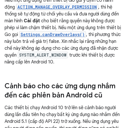
Nếu một ứng dụng trên thiết bị Go gửi ý định có hành
động
ACTION_MANAGE_OVERLAY_PERMISSION
, thì hệ
thống sẽ tự động từ chối yêu cầu và đưa người dùng đến
màn hình
Cài đặt
cho biết rằng quyền này không được
phép vì làm chậm thiết bị. Nếu một ứng dụng trên thiết bị
Go gọi
Settings.canDrawOverlays()
, thì phương thức
này luôn trả về giá trị false. Xin nhắc lại rằng những hạn
chế này không áp dụng cho các ứng dụng đã nhận được
quyền
SYSTEM_ALERT_WINDOW
trước khi thiết bị được
nâng cấp lên Android 10.
Cảnh báo cho các ứng dụng nhắm
đến các phiên bản Android cũ
Các thiết bị chạy Android 10 trở lên sẽ cảnh báo người
dùng lần đầu tiên họ chạy bất kỳ ứng dụng nào nhắm đến
Android 5.1 (cấp độ API 22) trở xuống. Nếu ứng dụng yêu