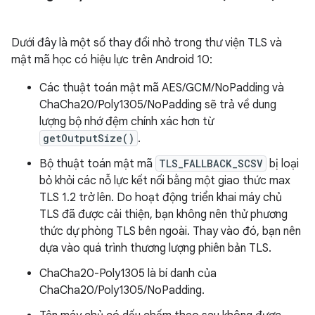
Dưới đây là một số thay đổi nhỏ trong thư viện TLS và
mật mã học có hiệu lực trên Android 10:
Các thuật toán mật mã AES/GCM/NoPadding và
ChaCha20/Poly1305/NoPadding sẽ trả về dung
lượng bộ nhớ đệm chính xác hơn từ
getOutputSize()
.
Bộ thuật toán mật mã
TLS_FALLBACK_SCSV
bị loại
bỏ khỏi các nỗ lực kết nối bằng một giao thức max
TLS 1.2 trở lên. Do hoạt động triển khai máy chủ
TLS đã được cải thiện, bạn không nên thử phương
thức dự phòng TLS bên ngoài. Thay vào đó, bạn nên
dựa vào quá trình thương lượng phiên bản TLS.
ChaCha20-Poly1305 là bí danh của
ChaCha20/Poly1305/NoPadding.