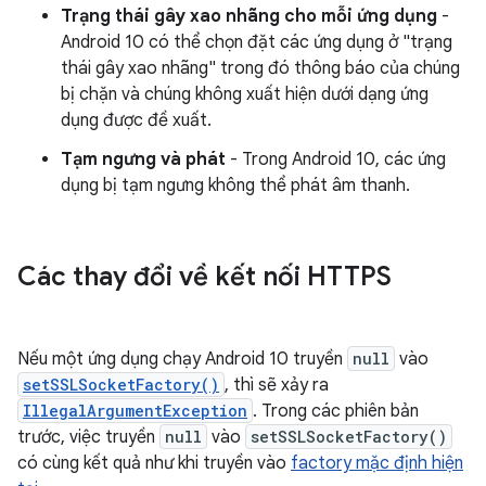
Trạng thái gây xao nhãng cho mỗi ứng dụng
-
Android 10 có thể chọn đặt các ứng dụng ở "trạng
thái gây xao nhãng" trong đó thông báo của chúng
bị chặn và chúng không xuất hiện dưới dạng ứng
dụng được đề xuất.
Tạm ngưng và phát
- Trong Android 10, các ứng
dụng bị tạm ngưng không thể phát âm thanh.
Các thay đổi về kết nối HTTPS
Nếu một ứng dụng chạy Android 10 truyền
null
vào
setSSLSocketFactory()
, thì sẽ xảy ra
IllegalArgumentException
. Trong các phiên bản
trước, việc truyền
null
vào
setSSLSocketFactory()
có cùng kết quả như khi truyền vào
factory mặc định hiện