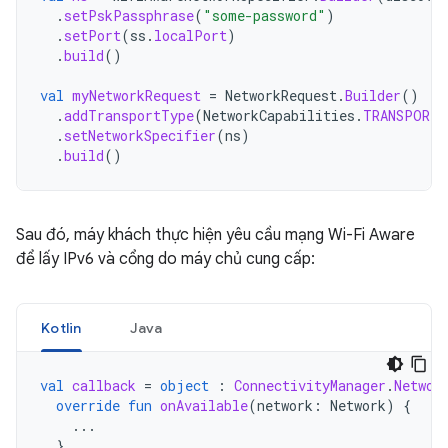
.
setPskPassphrase
(
"some-password"
)
.
setPort
(
ss
.
localPort
)
.
build
()
val
myNetworkRequest
=
NetworkRequest
.
Builder
()
.
addTransportType
(
NetworkCapabilities
.
TRANSPORT_
.
setNetworkSpecifier
(
ns
)
.
build
()
Sau đó, máy khách thực hiện yêu cầu mạng Wi-Fi Aware
để lấy IPv6 và cổng do máy chủ cung cấp:
Kotlin
Java
val
callback
=
object
:
ConnectivityManager
.
Networ
override
fun
onAvailable
(
network
:
Network
)
{
...
}