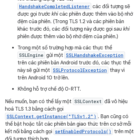
HandshakeCompletedListener
các đối tượng sẽ
được gọi
trước khi
các phiên được thêm vào bộ nhớ
đệm của phiên. (Trong TLS 1.2 và các phiên bản
khác trước đó, các đối tượng này được gọi
sau khi
phiên được thêm vào bộ nhớ đệm của phiên.)
Trong một số trường hợp mà các thực thể
SSLEngine
gửi một
SSLHandshakeException
trên các phiên bản Android trước đó, các thực thể
này sẽ gửi một
SSLProtocolException
thay vì
trên Android 10 trở lên.
Không hỗ trợ chế độ 0-RTT.
Nếu muốn, bạn có thể lấy một
SSLContext
đã vô hiệu
hoá TLS 1.3 bằng cách gọi
SSLContext.getInstance("TLSv1.2")
. Bạn cũng có
thể bật hoặc tắt các phiên bản giao thức trên cơ sở mỗi
kết nối bằng cách gọi
setEnabledProtocols()
trên một
đối tượng thích hợp.