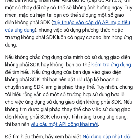
Nếu bạn không nhắm đến Android 10 (cấp độ API 29), thì
một số thay đổi này có thể sẽ không ảnh hưởng ngay. Tuy
nhiên, mặc dù hiện tại bạn có thể sử dụng một số giao
diện không phải SDK (
tuỳ thuộc vào cấp độ API mục tiêu
của ứng dụng
), nhưng việc sử dụng phương thức hoặc
trường không phải SDK luôn có nguy cơ cao làm hỏng ứng
dụng.
Nếu không chắc ứng dụng của mình có sử dụng giao diện
không phải SDK hay không, bạn có thể
kiểm tra ứng dụng
để tìm hiểu. Nếu ứng dụng của bạn dựa vào giao diện
không phải SDK, thì bạn nên bắt đầu lập kế hoạch di
chuyển sang SDK làm giải pháp thay thế. Tuy nhiên, chúng
tôi hiểu rằng vẫn có một số trường hợp sử dụng hợp lệ
cho việc ứng dụng sử dụng giao diện không phải SDK. Nếu
không tìm được giải pháp thay thế cho việc sử dụng giao
diện không phải SDK cho một tính năng trong ứng dụng,
thì bạn nên
yêu cầu một API công khai mới
.
Để tìm hiểu thêm, hãy xem bài viết
Nội dung cập nhật đối