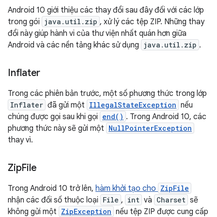
Android 10 giới thiệu các thay đổi sau đây đối với các lớp
trong gói
java.util.zip
, xử lý các tệp ZIP. Những thay
đổi này giúp hành vi của thư viện nhất quán hơn giữa
Android và các nền tảng khác sử dụng
java.util.zip
.
Inflater
Trong các phiên bản trước, một số phương thức trong lớp
Inflater
đã gửi một
IllegalStateException
nếu
chúng được gọi sau khi gọi
end()
. Trong Android 10, các
phương thức này sẽ gửi một
NullPointerException
thay vì.
Zip
File
Trong Android 10 trở lên,
hàm khởi tạo cho
ZipFile
nhận các đối số thuộc loại
File
,
int
và
Charset
sẽ
không gửi một
ZipException
nếu tệp ZIP được cung cấp