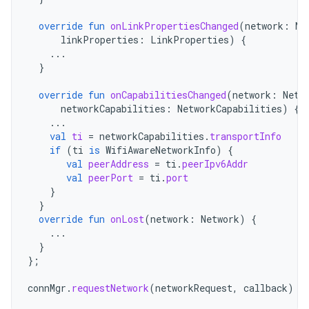
override
fun
onLinkPropertiesChanged
(
network
:
Ne
linkProperties
:
LinkProperties
)
{
...
}
override
fun
onCapabilitiesChanged
(
network
:
Netw
networkCapabilities
:
NetworkCapabilities
)
{
...
val
ti
=
networkCapabilities
.
transportInfo
if
(
ti
is
WifiAwareNetworkInfo
)
{
val
peerAddress
=
ti
.
peerIpv6Addr
val
peerPort
=
ti
.
port
}
}
override
fun
onLost
(
network
:
Network
)
{
...
}
};
connMgr
.
requestNetwork
(
networkRequest
,
callback
)