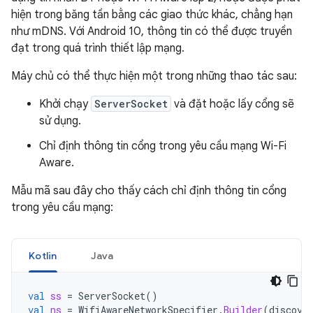
hiện trong băng tần bằng các giao thức khác, chẳng hạn
như mDNS. Với Android 10, thông tin có thể được truyền
đạt trong quá trình thiết lập mạng.
Máy chủ có thể thực hiện một trong những thao tác sau:
Khởi chạy
ServerSocket
và đặt hoặc lấy cổng sẽ
sử dụng.
Chỉ định thông tin cổng trong yêu cầu mạng Wi-Fi
Aware.
Mẫu mã sau đây cho thấy cách chỉ định thông tin cổng
trong yêu cầu mạng:
Kotlin
Java
val
ss
=
ServerSocket
()
val
ns
=
WifiAwareNetworkSpecifier
.
Builder
(
discove