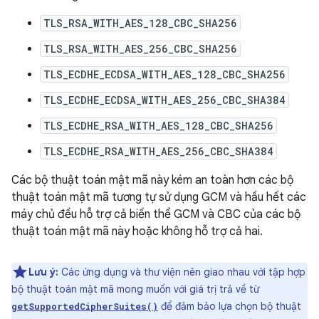
TLS_RSA_WITH_AES_128_CBC_SHA256
TLS_RSA_WITH_AES_256_CBC_SHA256
TLS_ECDHE_ECDSA_WITH_AES_128_CBC_SHA256
TLS_ECDHE_ECDSA_WITH_AES_256_CBC_SHA384
TLS_ECDHE_RSA_WITH_AES_128_CBC_SHA256
TLS_ECDHE_RSA_WITH_AES_256_CBC_SHA384
Các bộ thuật toán mật mã này kém an toàn hơn các bộ
thuật toán mật mã tương tự sử dụng GCM và hầu hết các
máy chủ đều hỗ trợ cả biến thể GCM và CBC của các bộ
thuật toán mật mã này hoặc không hỗ trợ cả hai.
Lưu ý:
Các ứng dụng và thư viện nên giao nhau với tập hợp
bộ thuật toán mật mã mong muốn với giá trị trả về từ
để đảm bảo lựa chọn bộ thuật
getSupportedCipherSuites()