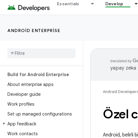
Essentials
Develop
ANDROID ENTERPRISE
yapay zeka t
Build for Android Enterprise
About enterprise apps
Android Developer
Developer guide
Work profiles
Özel c
Set up managed configurations
App feedback
Work contacts
Android, belirli 