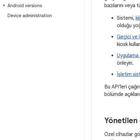
bazılarını veya t
Android versions
Device administration
Sistemi,
ki
olduğu yoğu
Geçici ve i
kiosk kulla
Uygulama p
önleyin.
İşletim si
Bu API'leri çağı
bölümde açıklanm
Yönetilen 
Özel cihazlar gö