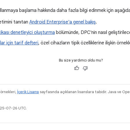
ullanmaya başlama hakkında daha fazla bilgi edinmek için aşağıd
timini tanıtan
Android Enterprise'a genel bakış
.
tikası denetleyici oluşturma
bölümünde, DPC'nin nasıl geliştirilec
ar için tarif defteri
, özel cihazların tipik özelliklerine ilişkin örnekl
Bu size yardımcı oldu mu?
 örnekleri,
İçerik Lisansı
sayfasında açıklanan lisanslara tabidir. Java ve Ope
2025-07-26 UTC.