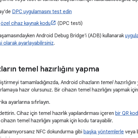
ay'de
DPC uygulamasını test edin
a
özel cihaz kaynak kodu
(DPC testi)
 aşamasındayken Android Debug Bridge'i (ADB) kullanarak
uygul
i olarak ayarlayabilirsiniz
.
ların temel hazırlığını yapma
ştirmeyi tamamladığınızda, Android cihazların
temel hazırlığın
rlamaya hazır olursunuz. Bir cihazın temel hazırlığını yapmak içi
ika ayarlarına sıfırlayın.
ettirin. Cihaz için temel hazırlık yapılandırması içeren
bir QR kod
 cihazın temel hazırlığını yapmak için kodu tarayabilir.
ullanamıyorsanız NFC dokundurma gibi
başka yöntemlerle
veya b