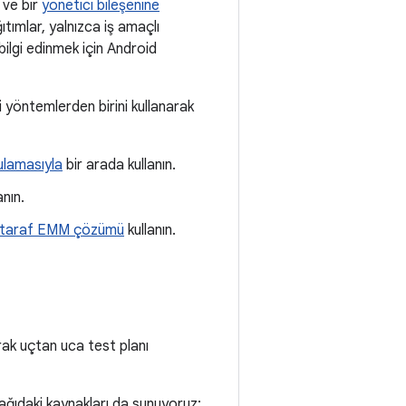
ve bir
yönetici bileşenine
ğıtımlar, yalnızca iş amaçlı
bilgi edinmek için Android
 yöntemlerden birini kullanarak
ulamasıyla
bir arada kullanın.
anın.
 taraf EMM çözümü
kullanın.
ak uçtan uca test planı
şağıdaki kaynakları da sunuyoruz: