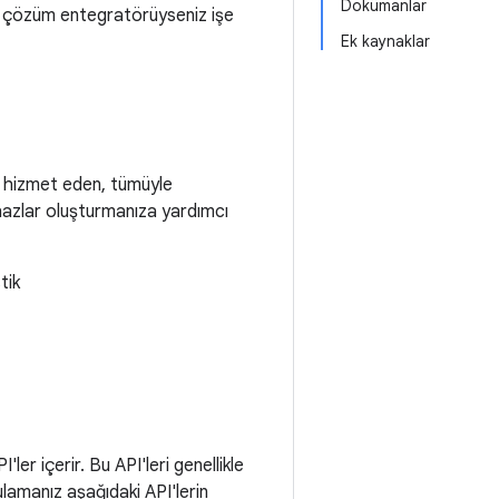
Dokümanlar
ya çözüm entegratörüyseniz işe
Ek kaynaklar
ca hizmet eden, tümüyle
ihazlar oluşturmanıza yardımcı
tik
ler içerir. Bu API'leri genellikle
ulamanız aşağıdaki API'lerin