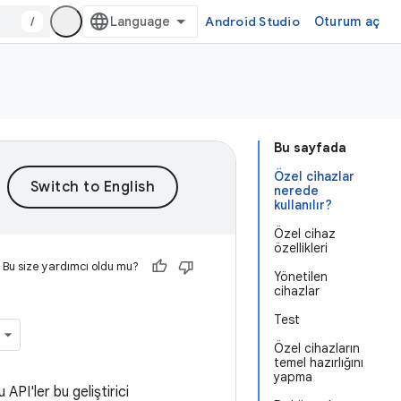
/
Android Studio
Oturum aç
Bu sayfada
Özel cihazlar
nerede
kullanılır?
Özel cihaz
özellikleri
Bu size yardımcı oldu mu?
Yönetilen
cihazlar
Test
Özel cihazların
temel hazırlığını
yapma
 API'ler bu geliştirici