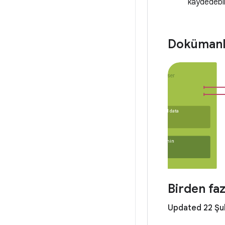
kaydedebili
Dokümanl
Birden faz
Updated 22 Şu