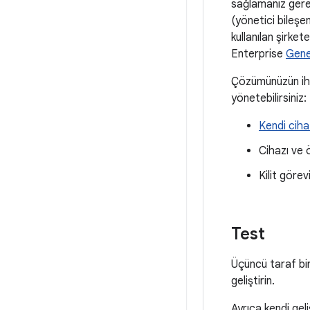
sağlamanız gerek
(yönetici bileşen
kullanılan şirket
Enterprise
Gene
Çözümünüzün ihti
yönetebilirsiniz:
Kendi cihaz
Cihazı ve 
Kilit göre
Test
Üçüncü taraf bi
geliştirin.
Ayrıca kendi gel