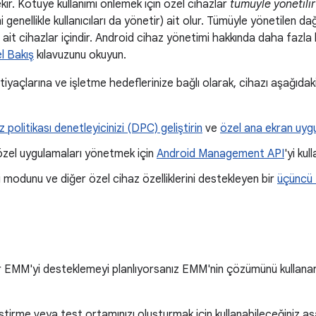
ir. Kötüye kullanımı önlemek için özel cihazlar
tümüyle yönetilir
i genellikle kullanıcıları da yönetir) ait olur. Tümüyle yönetilen da
e ait cihazlar içindir. Android cihaz yönetimi hakkında daha fazla 
l Bakış
kılavuzunu okuyun.
yaçlarına ve işletme hedeflerinize bağlı olarak, cihazı aşağıdaki
 politikası denetleyicinizi (DPC) geliştirin
ve
özel ana ekran uyg
özel uygulamaları yönetmek için
Android Management API
'yi kull
vi modunu ve diğer özel cihaz özelliklerini destekleyen bir
üçüncü
r EMM'yi desteklemeyi planlıyorsanız EMM'nin çözümünü kullanar
iştirme veya test ortamınızı oluşturmak için kullanabileceğiniz a