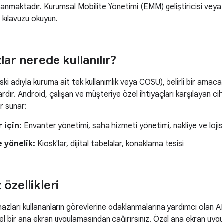
klanmaktadır. Kurumsal Mobilite Yönetimi (EMM) geliştiricisi ve
 kılavuzu okuyun.
lar nerede kullanılır?
ski adıyla kuruma ait tek kullanımlık veya COSU), belirli bir ama
ardır. Android, çalışan ve müşteriye özel ihtiyaçları karşılayan c
er sunar:
 için:
Envanter yönetimi, saha hizmeti yönetimi, nakliye ve lojis
 yönelik:
Kiosk'lar, dijital tabelalar, konaklama tesisi
 özellikleri
azları kullananların görevlerine odaklanmalarına yardımcı olan API'
özel bir ana ekran uygulamasından çağırırsınız. Özel ana ekran uyg