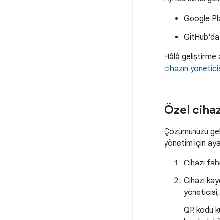
Google Pl
GitHub'd
Hâlâ geliştirme
cihazın yöneticis
Özel cihaz
Çözümünüzü geli
yönetim için aya
Cihazı fabr
Cihazı kayd
yöneticisi,
QR kodu k