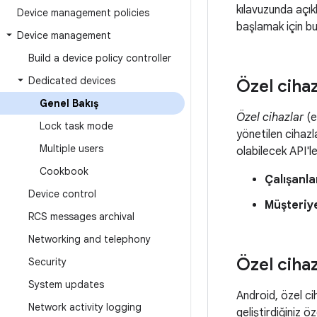
kılavuzunda açı
Device management policies
başlamak için bu
Device management
Build a device policy controller
Dedicated devices
Özel cihaz
Genel Bakış
Özel cihazlar
(e
Lock task mode
yönetilen cihazl
Multiple users
olabilecek API'l
Cookbook
Çalışanlar
Device control
Müşteriye
RCS messages archival
Networking and telephony
Özel cihaz
Security
System updates
Android, özel cih
Network activity logging
geliştirdiğiniz 