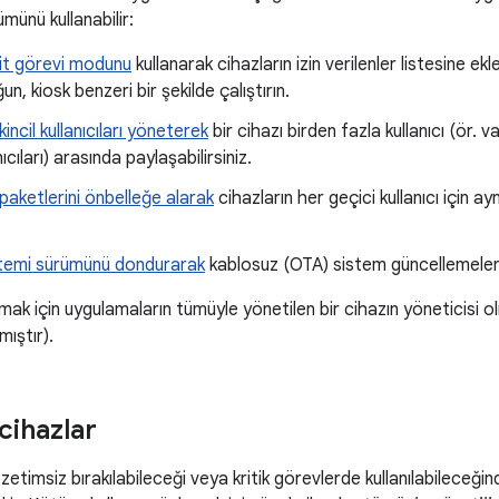
ümünü kullanabilir:
lit görevi modunu
kullanarak cihazların izin verilenler listesine ek
n, kiosk benzeri bir şekilde çalıştırın.
kincil kullanıcıları yöneterek
bir cihazı birden fazla kullanıcı (ör. 
nıcıları) arasında paylaşabilirsiniz.
aketlerini önbelleğe alarak
cihazların her geçici kullanıcı için a
stemi sürümünü dondurarak
kablosuz (OTA) sistem güncellemelerin
rmak için uygulamaların tümüyle yönetilen bir cihazın yöneticisi o
ıştır).
cihazlar
zetimsiz bırakılabileceği veya kritik görevlerde kullanılabileceğin