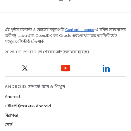
এই পৃষ্ঠার কন্টেন্ট ও কোডের নমুনাগুলি
Content License
-এ বর্ণিত লাইসেন্সের
অধীনস্থ। Java এবং OpenJDK হল Oracle এবং/অথবা তার অ্যাফিলিয়েট
সংস্থার রেজিস্টার্ড ট্রেডমার্ক।
2025-07-29 UTC-তে শেষবার আপডেট করা হয়েছে।
ANDROID সম্পর্কে আরও শিখুন
Android
এন্টারপ্রাইজের জন্য Android
নিরাপত্তা
সোর্স