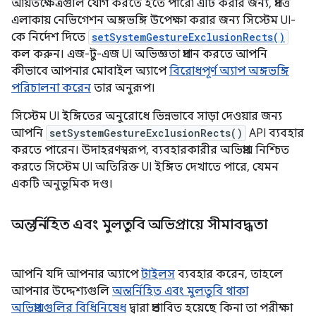
আয়তক্ষেত্রগুলি যোগ করতে হতে পারে৷ এটি করার জন্য, প্রদত্ত
এলাকায় নেভিগেশন অঙ্গভঙ্গি উপেক্ষা করার জন্য সিস্টেম UI-
কে নির্দেশ দিতে
setSystemGestureExclusionRects()
কল করুন। এজ-টু-এজ UI অভিজ্ঞতা প্রদান করতে আপনি
কীভাবে আপনার মোবাইল অ্যাপে
বিরোধপূর্ণ অ্যাপ অঙ্গভঙ্গি
পরিচালনা করেন
তার অনুরূপ।
সিস্টেম UI ইঙ্গিতের অনুরোধে ভিন্নভাবে সাড়া দেওয়ার জন্য
আপনি
setSystemGestureExclusionRects()
API ব্যবহার
করতে পারেন। উদাহরণস্বরূপ, ব্যবহারকারীর অভিপ্রায় নিশ্চিত
করতে সিস্টেম UI অতিরিক্ত UI ইঙ্গিত দেখাতে পারে, যেমন
একটি অনুভূমিক দণ্ড।
অন্তর্নিহিত এবং মুলতুবি অভিপ্রায়ে সীমাবদ্ধতা
আপনি যদি আপনার অ্যাপে
টাইলস
ব্যবহার করেন, তাহলে
আপনার উদ্দেশ্যগুলি
অন্তর্নিহিত এবং মুলতুবি থাকা
অভিপ্রায়গুলির বিধিনিষেধ
দ্বারা প্রভাবিত হয়েছে কিনা তা পরীক্ষা