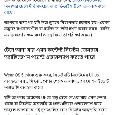
তার কব্জি থেকে ডিভাইসটি সরিয়ে নেন,
তাহলে সিস্টেমটি
অন্যথার চেয়ে দীর্ঘ সময়ের জন্য ডিভাইসটিকে আনলক করে
রাখে
।
আপনার অ্যাপের যদি উচ্চ স্তরের নিরাপত্তার প্রয়োজন হয়—যেমন
সম্ভাব্য সংবেদনশীল বা ব্যক্তিগত ডেটা প্রদর্শন করার সময়—কব্জি
সনাক্তকরণ সক্ষম করা আছে কিনা তা পরীক্ষা করুন।
টেনে আনা যায় এমন কন্টেন্ট সিস্টেম জেসচার
অ্যাক্টিভেশন পয়েন্ট ওভারল্যাপ করতে পারে
Wear OS 5 থেকে শুরু করে, সিস্টেমটি সিস্টেমের UI-তে
ব্যবহৃত অঙ্গভঙ্গি নেভিগেশন থেকে আলাদাভাবে মোশন ইভেন্ট
অঙ্গভঙ্গি ব্যবহার করে।
যদি আপনার অ্যাপের UI-তে বড় টেনে নেওয়া যায় এমন স্পেস
থাকে যা সিস্টেম অঙ্গভঙ্গি অঞ্চলগুলিকে ওভারল্যাপ করে,
তাহলে আপনাকে এই দৃশ্যগুলির জন্য সিস্টেম অঙ্গভঙ্গি বর্জন