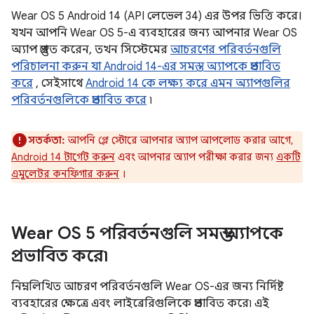
Wear OS 5 Android 14 (API লেভেল 34) এর উপর ভিত্তি করে।
যখন আপনি Wear OS 5-এ ব্যবহারের জন্য আপনার Wear OS
অ্যাপ প্রস্তুত করেন, তখন সিস্টেমের
আচরণের পরিবর্তনগুলি
পরিচালনা করুন যা Android 14-এর সমস্ত অ্যাপকে প্রভাবিত
করে
, সেইসাথে
Android 14 কে লক্ষ্য করে এমন অ্যাপগুলির
পরিবর্তনগুলিকে প্রভাবিত করে
৷
সতর্কতা:
আপনি প্লে স্টোরে আপনার অ্যাপ আপলোড করার আগে,
Android 14 টার্গেট করুন
এবং আপনার অ্যাপ পরীক্ষা করার জন্য
একটি
এমুলেটর কনফিগার করুন
।
Wear OS 5 পরিবর্তনগুলি সমস্ত অ্যাপকে
প্রভাবিত করে৷
নিম্নলিখিত আচরণ পরিবর্তনগুলি Wear OS-এর জন্য নির্দিষ্ট
ব্যবহারের ক্ষেত্রে এবং লাইব্রেরিগুলিকে প্রভাবিত করে৷ এই