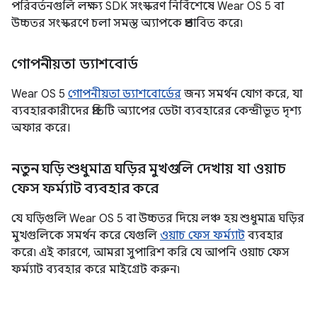
পরিবর্তনগুলি লক্ষ্য SDK সংস্করণ নির্বিশেষে Wear OS 5 বা
উচ্চতর সংস্করণে চলা সমস্ত অ্যাপকে প্রভাবিত করে৷
গোপনীয়তা ড্যাশবোর্ড
Wear OS 5
গোপনীয়তা ড্যাশবোর্ডের
জন্য সমর্থন যোগ করে, যা
ব্যবহারকারীদের প্রতিটি অ্যাপের ডেটা ব্যবহারের কেন্দ্রীভূত দৃশ্য
অফার করে।
নতুন ঘড়ি শুধুমাত্র ঘড়ির মুখগুলি দেখায় যা ওয়াচ
ফেস ফর্ম্যাট ব্যবহার করে
যে ঘড়িগুলি Wear OS 5 বা উচ্চতর দিয়ে লঞ্চ হয় শুধুমাত্র ঘড়ির
মুখগুলিকে সমর্থন করে যেগুলি
ওয়াচ ফেস ফর্ম্যাট
ব্যবহার
করে৷ এই কারণে, আমরা সুপারিশ করি যে আপনি ওয়াচ ফেস
ফর্ম্যাট ব্যবহার করে মাইগ্রেট করুন৷