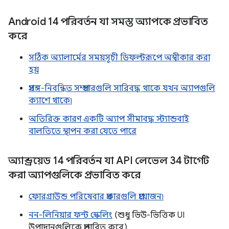
Android 14 পরিবর্তন যা সমস্ত অ্যাপকে প্রভাবিত
করে
সঠিক অ্যালার্মের সময়সূচী ডিফল্টরূপে অস্বীকার করা
হয়
প্রসঙ্গ-নিবন্ধিত সম্প্রচারগুলি সারিবদ্ধ থাকে যখন অ্যাপগুলি
ক্যাশে থাকে৷
অতিরিক্ত কারণ একটি অ্যাপ সীমাবদ্ধ স্ট্যান্ডবাই
বালতিতে স্থাপন করা যেতে পারে
অ্যান্ড্রয়েড 14 পরিবর্তন যা API লেভেল 34 টার্গেট
করা অ্যাপগুলিকে প্রভাবিত করে
ফোরগ্রাউন্ড পরিষেবার প্রকারগুলি প্রয়োজন৷
নন-লিনিয়ার ফন্ট স্কেলিং
(শুধু ভিউ-ভিত্তিক UI
উপাদানগুলিকে প্রভাবিত করে)