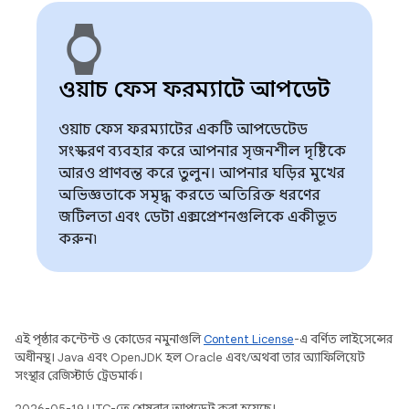
watch
ওয়াচ ফেস ফরম্যাটে আপডেট
ওয়াচ ফেস ফরম্যাটের একটি আপডেটেড
সংস্করণ ব্যবহার করে আপনার সৃজনশীল দৃষ্টিকে
আরও প্রাণবন্ত করে তুলুন। আপনার ঘড়ির মুখের
অভিজ্ঞতাকে সমৃদ্ধ করতে অতিরিক্ত ধরণের
জটিলতা এবং ডেটা এক্সপ্রেশনগুলিকে একীভূত
করুন৷
এই পৃষ্ঠার কন্টেন্ট ও কোডের নমুনাগুলি
Content License
-এ বর্ণিত লাইসেন্সের
অধীনস্থ। Java এবং OpenJDK হল Oracle এবং/অথবা তার অ্যাফিলিয়েট
সংস্থার রেজিস্টার্ড ট্রেডমার্ক।
2026-05-19 UTC-তে শেষবার আপডেট করা হয়েছে।