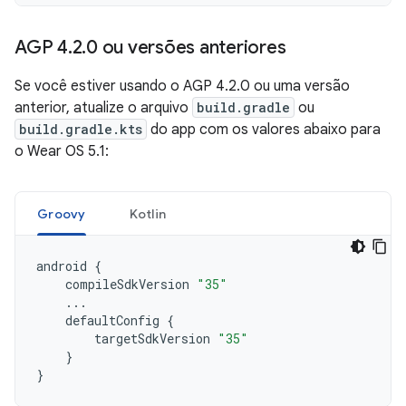
AGP 4
.
2
.
0 ou versões anteriores
Se você estiver usando o AGP 4.2.0 ou uma versão
anterior, atualize o arquivo
build.gradle
ou
build.gradle.kts
do app com os valores abaixo para
o Wear OS 5.1:
Groovy
Kotlin
android
{
compileSdkVersion
"35"
...
defaultConfig
{
targetSdkVersion
"35"
}
}