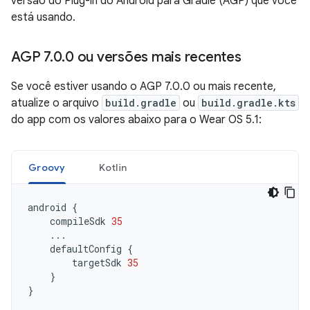
versão do Plug-in do Android para Gradle (AGP) que você
está usando.
AGP 7
.
0
.
0 ou versões mais recentes
Se você estiver usando o AGP 7.0.0 ou mais recente,
atualize o arquivo
build.gradle
ou
build.gradle.kts
do app com os valores abaixo para o Wear OS 5.1:
Groovy
Kotlin
android
{
compileSdk
35
...
defaultConfig
{
targetSdk
35
}
}