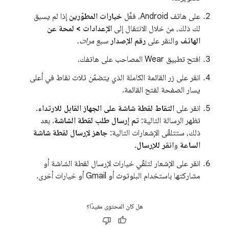
على هاتف Android، فعِّل
خيارات المطوّرين
إذا لم يسبق
لك ذلك، من خلال الانتقال إلى
الإعدادات > لمحة عن
الهاتف
والنقر على
رقم الإصدار
سبع مرات.
افتح تطبيق Wear المصاحب على هاتفك.
انقر على زر القائمة الكاملة الذي يتضمّن ثلاث نقاط في أعلى
يسار الصفحة لفتح القائمة.
انقر على
التقاط لقطة شاشة على الجهاز القابل للارتداء
.
تظهر الرسالة التالية:
تم إرسال طلب لقطة الشاشة
. بعد
ذلك، ستتلقّى الإشعارات التالية:
جاهز لإرسال لقطة شاشة
الساعة
و
انقر للإرسال
.
انقر على الإشعار لتلقّي خيارات لإرسال لقطة الشاشة أو
مشاركتها باستخدام البلوتوث أو Gmail أو خيارات أخرى.
هل كان المحتوى مفيدًا؟