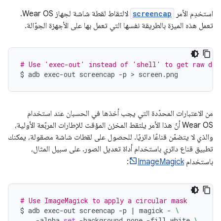
استخدِم الأمر
screencap
لالتقاط لقطة شاشة لجهاز Wear OS.
تعمل هذه الميزة بالطريقة نفسها التي تعمل بها على الأجهزة الجوّالة.
# Use 'exec-out' instead of 'shell' to get raw dat
$
adb
exec-out
screencap
-p
 > 
من الاعتبارات المحدّدة التي يجب أخذها في الحسبان عند استخدام
Wear OS أنّ هذا الأمر يلتقط المخزن المؤقت للإطارات المربّعة الأولية،
والذي لا يتضمّن قناعًا دائريًا. للحصول على لقطات شاشة مصقولة، يمكنك
تطبيق قناع دائري باستخدام أداة تعديل الصور. على سبيل المثال،
باستخدام
ImageMagick
:
# Use ImageMagick to apply a circular mask
$
adb
exec-out
screencap
-p
|
magick
-
\
-alpha
set
-background
none
-fill
white
\