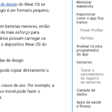
Minimizar
 de design
do Wear OS se
wakelocks
lógio é um formato pequeno,
Inspecionar
como o app fica
inativo
êm baterias menores, então
Power Profiler
a de mais esforço para
uários possam carregar os
Perfetto
r o dispositivo Wear OS do
Analisar os jobs
programados
do app
as de design:
Sensores
 pode copiar diretamente o
Testar o
cancelamento
do registro
de sensores
s casos de uso. Por exemplo, a
Camada de
tivo móvel pode fazer o
dados
s.
Apps de saúde
e fitness