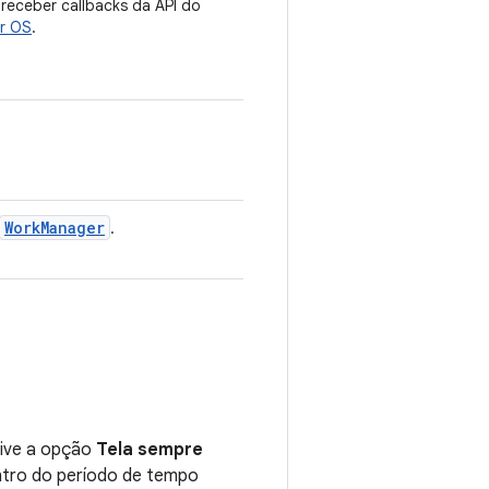
receber callbacks da API do
ar OS
.
WorkManager
.
tive a opção
Tela sempre
ntro do período de tempo