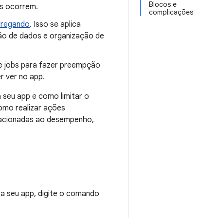
Blocos e
es ocorrem.
complicações
arregando
. Isso se aplica
ção de dados e organização de
me jobs para fazer preempção
r ver no app.
 seu app e como limitar o
omo realizar ações
elacionadas ao desempenho,
ta seu app, digite o comando