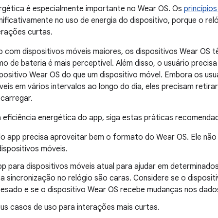
ergética é especialmente importante no Wear OS. Os
princípios
ificativamente no uso de energia do dispositivo, porque o re
erações curtas.
com dispositivos móveis maiores, os dispositivos Wear OS t
o de bateria é mais perceptível. Além disso, o usuário precis
spositivo Wear OS do que um dispositivo móvel. Embora os us
veis em vários intervalos ao longo do dia, eles precisam retira
carregar.
 eficiência energética do app, siga estas práticas recomendad
do app precisa aproveitar bem o formato do Wear OS. Ele não
ispositivos móveis.
pp para dispositivos móveis atual para ajudar em determinado
 a sincronização no relógio são caras. Considere se o disposi
pesado e se o dispositivo Wear OS recebe mudanças nos dado
eus casos de uso para interações mais curtas.