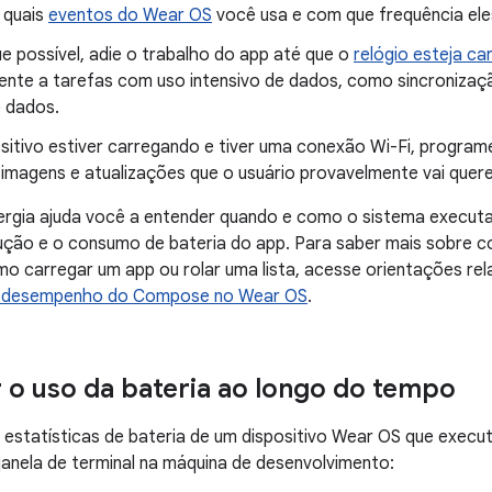
 quais
eventos do Wear OS
você usa e com que frequência el
e possível, adie o trabalho do app até que o
relógio esteja c
mente a tarefas com uso intensivo de dados, como sincroniza
 dados.
ositivo estiver carregando e tiver uma conexão Wi-Fi, progra
imagens e atualizações que o usuário provavelmente vai quere
ergia ajuda você a entender quando e como o sistema executa
ção e o consumo de bateria do app. Para saber mais sobre c
mo carregar um app ou rolar uma lista, acesse orientações r
e desempenho do Compose no Wear OS
.
 o uso da bateria ao longo do tempo
s estatísticas de bateria de um dispositivo Wear OS que execu
anela de terminal na máquina de desenvolvimento: