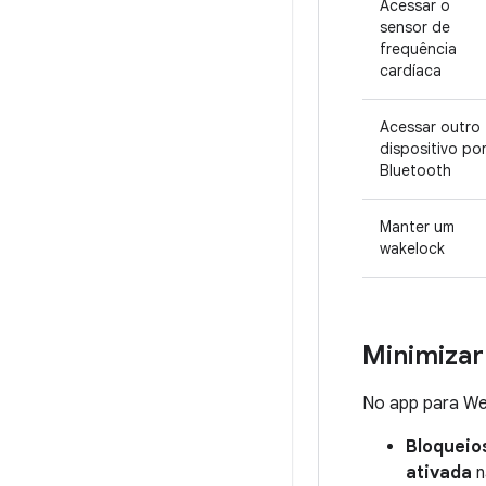
Acessar o
sensor de
frequência
cardíaca
Acessar outro
dispositivo po
Bluetooth
Manter um
wakelock
Minimizar
No app para Wea
Bloqueios
ativada
n