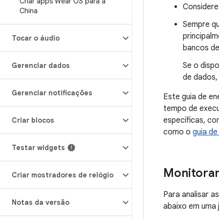
Criar apps Wear OS para a
Considere
China
Sempre qu
principal
Tocar o áudio
bancos de
Se o disp
Gerenciar dados
de dados, 
Gerenciar notificações
Este guia de en
tempo de execu
específicas, co
Criar blocos
como o
guia d
Testar widgets
Monitorar
Criar mostradores de relógio
Para analisar a
Notas da versão
abaixo em uma j