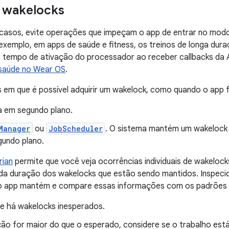
 wakelocks
 casos, evite operações que impeçam o app de entrar no mo
 exemplo, em apps de saúde e fitness, os treinos de longa du
o tempo de ativação do processador ao receber callbacks da 
 saúde no Wear OS
.
 em que é possível adquirir um wakelock, como quando o app 
a em segundo plano.
Manager
ou
JobScheduler
. O sistema mantém um wakelock
gundo plano.
rian
permite que você veja ocorrências individuais de wakeloc
 da duração dos wakelocks que estão sendo mantidos. Inspeci
o app mantém e compare essas informações com os padrões d
se há wakelocks inesperados.
ção for maior do que o esperado, considere se o trabalho es