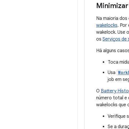
Minimizar
Na maioria dos
wakelocks
. Por
wakelock. Use 
os
Serviços de
Há alguns casos
Toca mídi
Usa
Work
job em se
O
Battery Histo
número total e
wakelocks que 
Verifique 
Se a dura