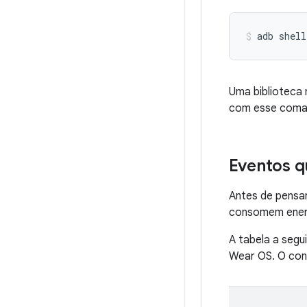
adb
shell
Uma biblioteca
com esse coma
Eventos q
Antes de pensar
consomem energ
A tabela a segu
Wear OS. O con