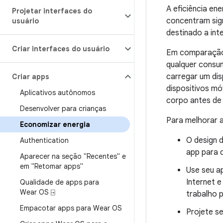
A eficiência en
Projetar interfaces do
concentram sign
usuário
destinado a int
Criar interfaces do usuário
Em comparação 
qualquer consum
carregar um di
Criar apps
dispositivos mó
Aplicativos autônomos
corpo antes de 
Desenvolver para crianças
Para melhorar a
Economizar energia
O design 
Authentication
app para d
Aparecer na seção "Recentes" e
em "Retomar apps"
Use seu a
Internet e
Qualidade de apps para
Wear OS ⍈
trabalho 
Empacotar apps para Wear OS
Projete s