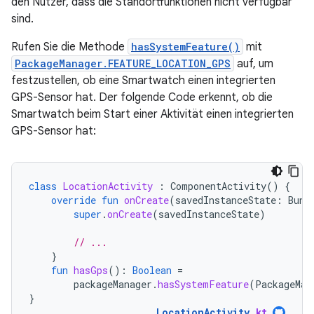
den Nutzer, dass die Standortfunktionen nicht verfügbar
sind.
Rufen Sie die Methode
hasSystemFeature()
mit
PackageManager.FEATURE_LOCATION_GPS
auf, um
festzustellen, ob eine Smartwatch einen integrierten
GPS-Sensor hat. Der folgende Code erkennt, ob die
Smartwatch beim Start einer Aktivität einen integrierten
GPS-Sensor hat:
class
LocationActivity
:
ComponentActivity
()
{
override
fun
onCreate
(
savedInstanceState
:
Bund
super
.
onCreate
(
savedInstanceState
)
// ...
}
fun
hasGps
():
Boolean
=
packageManager
.
hasSystemFeature
(
PackageMan
}
LocationActivity
.
kt