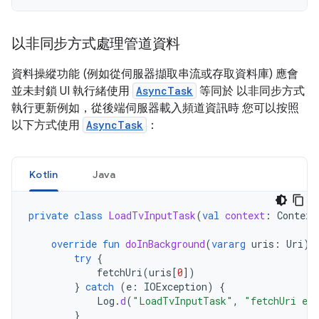
以非同步方式處理管道資料
資料操縱功能 (例如從伺服器擷取串流或存取資料庫) 應會
並未封鎖 UI 執行緒使用
AsyncTask
等同於 以非同步方式
執行更新例如，從後端伺服器載入頻道資訊時 您可以按照
以下方式使用
AsyncTask
：
Kotlin
Java
private
class
LoadTvInputTask
(
val
context
:
Context
override
fun
doInBackground
(
vararg
uris
:
Uri
)
try
{
fetchUri
(
uris
[
0
]
)
}
catch
(
e
:
IOException
)
{
Log
.
d
(
"LoadTvInputTask"
,
"fetchUri er
}