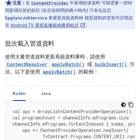
注意：
在
中新增頻道資料 可能需要一些時
ContentProvider
間新增目前的節目 (在目前時間的兩小時內) 只有在設定
來更新其餘資料時 模型資料的背景中詳情請
EpgSyncJobService
見
Android TV 電視直播範例應用程式
。
批次載入管道資料
使用大量管道資料更新系統資料庫時，請使用
ContentResolver
applyBatch()
或
bulkInsert()
方
法。以下是使用
applyBatch()
的範例：
Kotlin
Java
val
ops
=
ArrayList<ContentProviderOperation>
()
val
programsCount
=
channelInfo
.
mPrograms
.
size
channelInfo
.
mPrograms
.
forEachIndexed
{
index
,
prog
ops
+=
ContentProviderOperation
.
newInsert
(
TvContract
.
Programs
.
CONTENT_URI
).
run
{