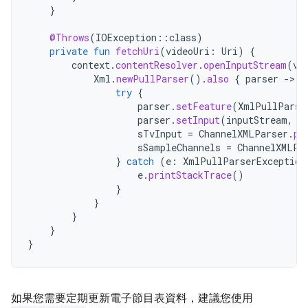
}
@Throws
(
IOException
::
class
)
private
fun
fetchUri
(
videoUri
:
Uri
)
{
context
.
contentResolver
.
openInputStream
(
vi
Xml
.
newPullParser
().
also
{
parser
-
try
{
parser
.
setFeature
(
XmlPullParse
parser
.
setInput
(
inputStream
,
n
sTvInput
=
ChannelXMLParser
.
pa
sSampleChannels
=
ChannelXMLPa
}
catch
(
e
:
XmlPullParserException
e
.
printStackTrace
()
}
}
}
}
}
如果您需要定期更新電子節目表資料，建議您使用