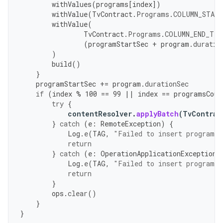
withValues
(
programs
[
index
]
)
withValue
(
TvContract
.
Programs
.
COLUMN_START
withValue
(
TvContract
.
Programs
.
COLUMN_END_TIM
(
programStartSec
+
program
.
duratio
)
build
()
}
programStartSec
+=
program
.
durationSec
if
(
index
%
100
==
99
||
index
==
programsCoun
try
{
contentResolver
.
applyBatch
(
TvContrac
}
catch
(
e
:
RemoteException
)
{
Log
.
e
(
TAG
,
"Failed to insert programs.
return
}
catch
(
e
:
OperationApplicationException
)
Log
.
e
(
TAG
,
"Failed to insert programs.
return
}
ops
.
clear
()
}
}