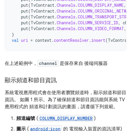
put
(
TvContract
.
Channels
.
COLUMN_DISPLAY_NAME
,
c
put
(
TvContract
.
Channels
.
COLUMN_ORIGINAL_NETWOR
put
(
TvContract
.
Channels
.
COLUMN_TRANSPORT_STREA
put
(
TvContract
.
Channels
.
COLUMN_SERVICE_ID
,
cha
put
(
TvContract
.
Channels
.
COLUMN_VIDEO_FORMAT
,
c
}
val
uri
=
context
.
contentResolver
.
insert
(
TvContrac
在上述範例中，
channel
是保存來自 後端伺服器
顯示頻道和節目資訊
系統電視應用程式會在使用者瀏覽頻道時，顯示頻道和節目
資訊。 如圖 1 所示。為了確保頻道和節目資訊能與系統 TV
應用程式的 頻道和計劃資訊的畫面，請遵循下列規範。
頻道編號
(
COLUMN_DISPLAY_NUMBER
)
圖示
(
android:icon
的 電視輸入裝置的資訊清單)