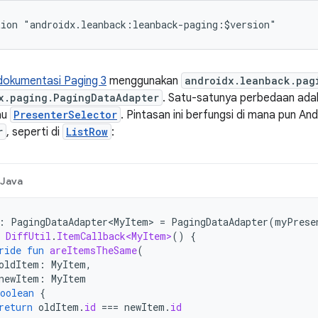
dokumentasi Paging 3
menggunakan
androidx.leanback.pag
x.paging.PagingDataAdapter
. Satu-satunya perbedaan ada
au
PresenterSelector
. Pintasan ini berfungsi di mana pun 
r
, seperti di
ListRow
:
Java
:
PagingDataAdapter<MyItem>
=
PagingDataAdapter
(
myPrese
DiffUtil
.
ItemCallback<MyItem>
()
{
ride
fun
areItemsTheSame
(
oldItem
:
MyItem
,
newItem
:
MyItem
oolean
{
return
oldItem
.
id
===
newItem
.
id