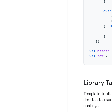
}
over
):
B
}
})
val
header
val
row
=
L
Library T
Template toolki
deretan tab sec
gantinya.