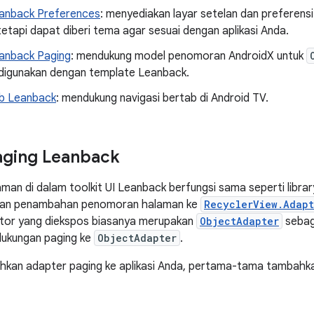
anback Preferences
: menyediakan layar setelan dan preferens
tetapi dapat diberi tema agar sesuai dengan aplikasi Anda.
anback Paging
: mendukung model penomoran AndroidX untuk
igunakan dengan template Leanback.
b Leanback
: mendukung navigasi bertab di Android TV.
aging Leanback
an di dalam toolkit UI Leanback berfungsi sama seperti libra
an penambahan penomoran halaman ke
RecyclerView.Adapt
tor yang diekspos biasanya merupakan
ObjectAdapter
sebaga
ukungan paging ke
ObjectAdapter
.
kan adapter paging ke aplikasi Anda, pertama-tama tambahkan