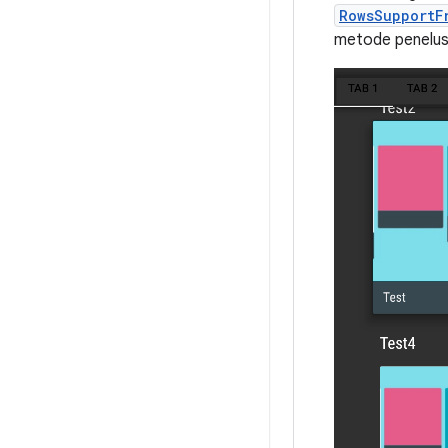
RowsSupportF
metode penelusu