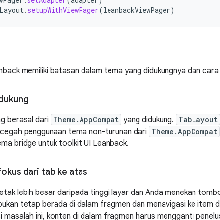
wPager
.
setAdapter
(
adapter
)
Layout
.
setupWithViewPager
(
leanbackViewPager
)
nback memiliki batasan dalam tema yang didukungnya dan cara 
idukung
g berasal dari
Theme.AppCompat
yang didukung.
TabLayout
cegah penggunaan tema non-turunan dari
Theme.AppCompat
a bridge untuk toolkit UI Leanback.
okus dari tab ke atas
a letak lebih besar daripada tinggi layar dan Anda menekan tomb
 bukan tetap berada di dalam fragmen dan menavigasi ke item di
 masalah ini, konten di dalam fragmen harus mengganti penelu