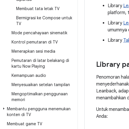
Library
Le
Membuat tata letak TV
platform, 
Bermigrasi ke Compose untuk
Library
Le
TV
umumnya d
Mode pencahayaan sinematik
Library
Ta
Kontrol pemutaran di TV
Menerapkan sesi media
Pemutaran di latar belakang di
Library p
kartu Now Playing
Kemampuan audio
Penomoran halam
menyederhanak
Menyesuaikan setelan tampilan
Leanback, adap
Mengoptimalkan penggunaan
menambahkan d
memori
Membantu pengguna menemukan
Untuk menambah
konten di TV
Anda:
Membuat game TV