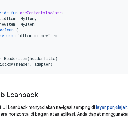
ride
fun
areContentsTheSame
(
oldItem
:
MyItem
,
newItem
:
MyItem
oolean
{
return
oldItem
==
newItem
=
HeaderItem
(
headerTitle
)
istRow
(
header
,
adapter
)
ab Leanback
t UI Leanback menyediakan navigasi samping di
layar penjelaja
ara horizontal di bagian atas aplikasi, Anda dapat menggunak