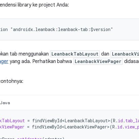
densi library ke project Anda:
pkan tab menggunakan
LeanbackTabLayout
dan
LeanbackV
ager
yang ada. Perhatikan bahwa
LeanbackViewPager
didasa
contohnya:
Java
kTabLayout
=
findViewById<LeanbackTabLayout>
(
R
.
id
.
tab_l
kViewPager
=
findViewById<LeanbackViewPager>
(
R
.
id
.
view_