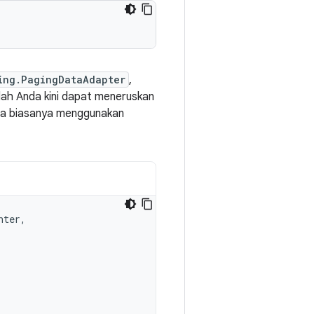
ing.PagingDataAdapter
,
lah Anda kini dapat meneruskan
Anda biasanya menggunakan
nter
,