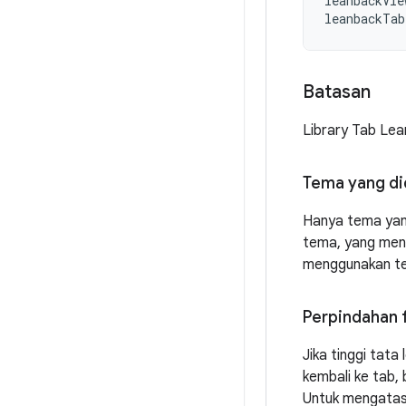
leanbackVie
leanbackTab
Batasan
Library Tab Lea
Tema yang d
Hanya tema yan
tema, yang men
menggunakan tem
Perpindahan f
Jika tinggi tat
kembali ke tab,
Untuk mengatasi