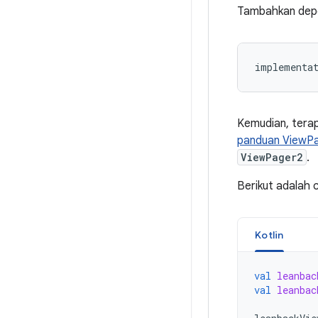
Tambahkan depen
Kemudian, tera
panduan ViewP
ViewPager2
.
Berikut adalah 
Kotlin
val
leanbac
val
leanbac