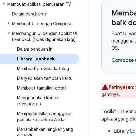
Membuat aplikasi pemutaran TV
Memban
Dalam panduan ini
baik 
Membuat UI dengan Compose
Membangun UI dengan toolkit UI
Buat UI ya
Leanback (tidak digunakan lagi)
menggunak
OS.
Dalam panduan ini
Library Leanback
Compose 
Membuat browser katalog
Menyediakan tampilan kartu
Peringatan:
Membuat tampilan detail
gantinya.
Menggunakan kontrol
transportasi
Toolkit UI Lean
Memperkenalkan pengguna
aplikasi yang d
pemula ke aplikasi Anda
Menambahkan langkah yang
Library
Le
dipandu