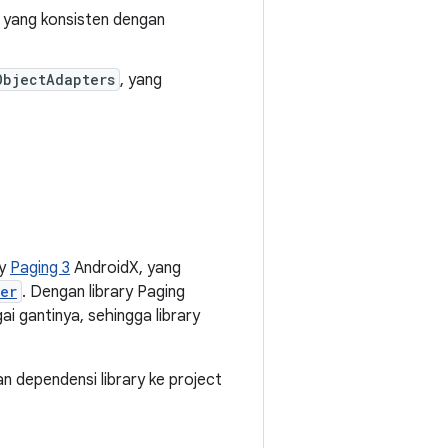
i yang konsisten dengan
ObjectAdapters
, yang
ry
Paging 3
AndroidX, yang
er
. Dengan library Paging
i gantinya, sehingga library
 dependensi library ke project