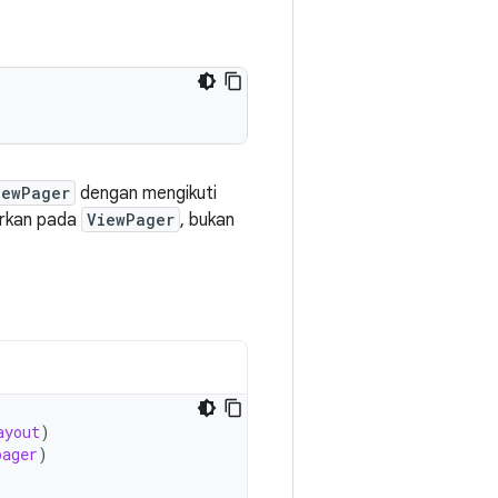
iewPager
dengan mengikuti
rkan pada
ViewPager
, bukan
ayout
)
pager
)