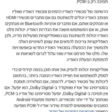
תמיכה רק ב-PCM.
הרשימה של מכשירי האודיו הזמינים ומכשיר האודיו שאליו
מנותב האודיו יכולים להשתנות גם אם מחברים מכשירי HDMI
או מנתקים אותם, אם מחברים אוזניות Bluetooth או מנתקים
אותן, או אם המשתמש משנה את הגדרות האודיו. יכולות פלט
האודיו יכולות להשתנות גם כשאפליקציות מפעילות מדיה, ולכן
האפליקציות צריכות להתאים את עצמן לשינויים האלה
ולהמשיך את ההפעלה במכשיר האודיו החדש ובאפשרויות
שלו. פלט של פורמט אודיו שגוי עלול לגרום לשגיאות או
להפסקת הפעלת האודיו.
אפליקציות יכולות להפיק את אותו תוכן בכמה קידודים כדי
לספק למשתמש את חוויית האודיו הטובה ביותר, בהתאם
ליכולות של מכשיר האודיו. לדוגמה, אם הטלוויזיה תומכת
בסטרימינג של אודיו שמקודד ב-Dolby Digital, הוא יופעל. אם
אין תמיכה ב-Dolby Digital, יופעל סטרימינג של אודיו ב-PCM,
שנתמך על ידי יותר מכשירים. רשימת מפענחי Android
המובנים שמשמשים להמרת שידור אודיו ל-PCM מופיעה
במאמר
פורמטים נתמכים של מדיה
.