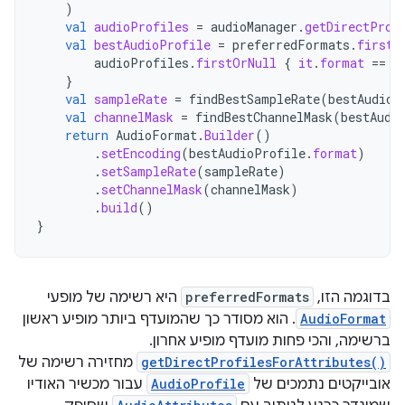
)
val
audioProfiles
=
audioManager
.
getDirectProf
val
bestAudioProfile
=
preferredFormats
.
firstN
audioProfiles
.
firstOrNull
{
it
.
format
==
f
}
val
sampleRate
=
findBestSampleRate
(
bestAudioP
val
channelMask
=
findBestChannelMask
(
bestAudi
return
AudioFormat
.
Builder
()
.
setEncoding
(
bestAudioProfile
.
format
)
.
setSampleRate
(
sampleRate
)
.
setChannelMask
(
channelMask
)
.
build
()
}
בדוגמה הזו,
preferredFormats
היא רשימה של מופעי
AudioFormat
. הוא מסודר כך שהמועדף ביותר מופיע ראשון
ברשימה, והכי פחות מועדף מופיע אחרון.
getDirectProfilesForAttributes()
מחזירה רשימה של
אובייקטים נתמכים של
AudioProfile
עבור מכשיר האודיו