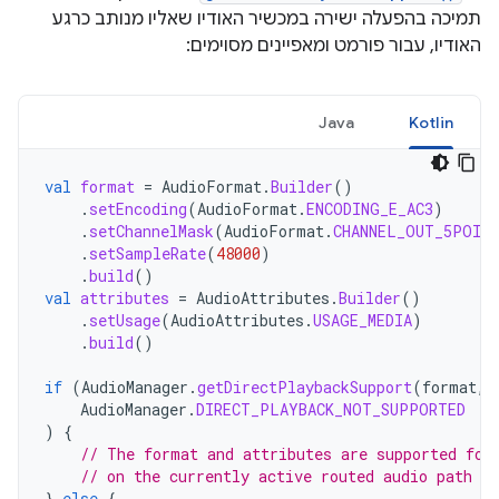
תמיכה בהפעלה ישירה במכשיר האודיו שאליו מנותב כרגע
האודיו, עבור פורמט ומאפיינים מסוימים:
Java
Kotlin
val
format
=
AudioFormat
.
Builder
()
.
setEncoding
(
AudioFormat
.
ENCODING_E_AC3
)
.
setChannelMask
(
AudioFormat
.
CHANNEL_OUT_5POIN
.
setSampleRate
(
48000
)
.
build
()
val
attributes
=
AudioAttributes
.
Builder
()
.
setUsage
(
AudioAttributes
.
USAGE_MEDIA
)
.
build
()
if
(
AudioManager
.
getDirectPlaybackSupport
(
format
,
AudioManager
.
DIRECT_PLAYBACK_NOT_SUPPORTED
)
{
// The format and attributes are supported for
// on the currently active routed audio path
}
else
{