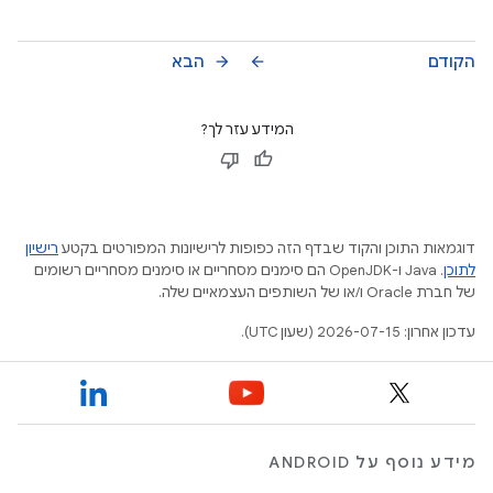
הקודם
הבא
arrow_forward
arrow_back
המידע עזר לך?
דוגמאות התוכן והקוד שבדף הזה כפופות לרישיונות המפורטים בקטע
רישיון
לתוכן
.‏ Java ו-OpenJDK הם סימנים מסחריים או סימנים מסחריים רשומים
של חברת Oracle ו/או של השותפים העצמאיים שלה.
עדכון אחרון: 2026-07-15 (שעון UTC).
מידע נוסף על ANDROID