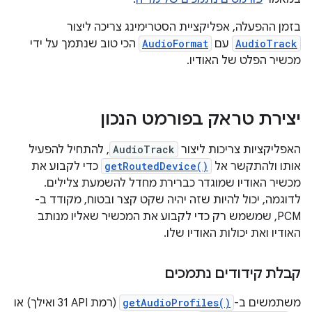
בזמן ההפעלה, אפליקציית הסטרימינג צריכה ליצור
AudioTrack
עם
AudioFormat
הכי טוב שנתמך על ידי
מכשיר הפלט של האודיו.
יצירת טראק בפורמט הנכון
האפליקציות צריכות ליצור
AudioTrack
, להתחיל להפעיל
אותו ולהתקשר אל
getRoutedDevice()
כדי לקבוע את
מכשיר האודיו שמוגדר כברירת מחדל להשמעת צלילים.
לדוגמה, יכול להיות שזה יהיה שקט קצר ובטוח, מקודד ב-
PCM, שמשמש רק כדי לקבוע את המכשיר שאליו מנותב
האודיו ואת יכולות האודיו שלו.
קבלת קידודים נתמכים
משתמשים ב-
getAudioProfiles()
(רמת API‏ 31 ואילך) או