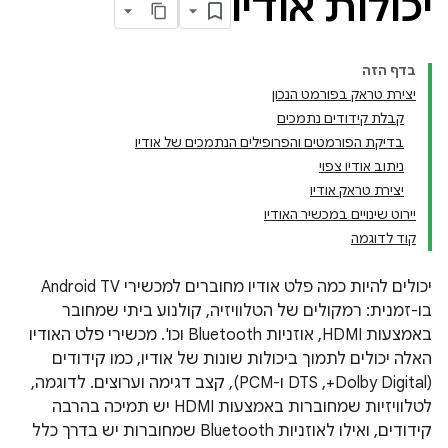
יכולות אודיו
בדף הזה
יצירת טראק בפורמט הנכון
קבלת קידודים נתמכים
בדיקת הפורמטים והפרופילים הנתמכים של אודיו
ניתוב אודיו צפוי
יצירת טראק אודיו
יירוט שינויים במכשיר האודיו
קוד לדוגמה
יכולים להיות כמה פלט אודיו מחוברים למכשירי Android TV
בו-זמנית: רמקולים של הטלוויזיה, קולנוע ביתי שמחובר
באמצעות HDMI, אוזניות Bluetooth וכו'. מכשירי פלט האודיו
האלה יכולים לתמוך ביכולות שונות של אודיו, כמו קידודים
(Dolby Digital+,‏ DTS ו-PCM), קצב דגימה וערוצים. לדוגמה,
לטלוויזיות שמחוברות באמצעות HDMI יש תמיכה בהרבה
קידודים, ואילו לאוזניות Bluetooth שמחוברות יש בדרך כלל