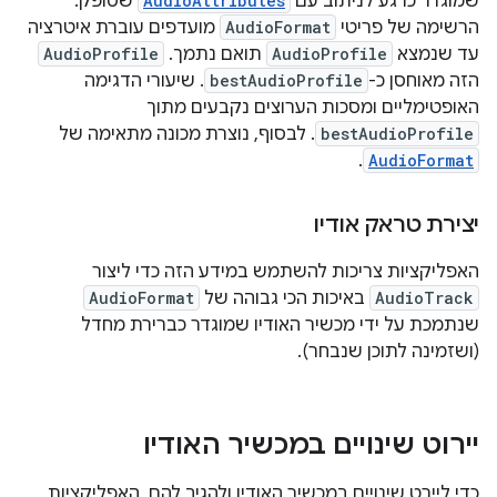
שמוגדר כרגע לניתוב עם
AudioAttributes
שסופק.
הרשימה של פריטי
AudioFormat
מועדפים עוברת איטרציה
עד שנמצא
AudioProfile
תואם נתמך.
AudioProfile
הזה מאוחסן כ-
bestAudioProfile
. שיעורי הדגימה
האופטימליים ומסכות הערוצים נקבעים מתוך
bestAudioProfile
. לבסוף, נוצרת מכונה מתאימה של
.
AudioFormat
יצירת טראק אודיו
האפליקציות צריכות להשתמש במידע הזה כדי ליצור
AudioTrack
באיכות הכי גבוהה של
AudioFormat
שנתמכת על ידי מכשיר האודיו שמוגדר כברירת מחדל
(ושזמינה לתוכן שנבחר).
יירוט שינויים במכשיר האודיו
כדי ליירט שינויים במכשיר האודיו ולהגיב להם, האפליקציות