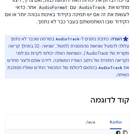
צריכה לבדוק את יכולות האודיו המעודכנות, ואם צריך, ליצור
מחדש את
AudioTrack
עם
AudioFormat
אחר. כדאי
לעשות את זה אם יש תמיכה בקידוד באיכות גבוהה יותר או אם
הקידוד שבו השתמשתם בעבר כבר לא נתמך.
הערה:
כתיבת נתונים ל-
בפורמט שכבר לא נתמך
AudioTrack
עלולה להפעיל שגיאות מהמסגרת (למשל, 'שגיאה -32 במהלך קריאה
מקורית של AudioTrack'). השגיאות האלה יכולות לקרות גם לפני
הקריאה החוזרת של ניתוב האודיו המשתנה. ליירט אותם וליצור מחדש
את
בהתאם ליכולות של המכשיר החדש שאליו מנותבת
AudioTrack
השיחה.
קוד לדוגמה
Java
Kotlin