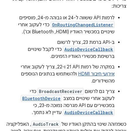
צריכות:
לרמות API ששווה ל-24 או גבוהה מ-24, מוסיפים
OnRoutingChangedListener
כדי לעקוב אחרי
שינויים במכשיר האודיו (HDMI,‏ Bluetooth וכו').
ב-API ברמת 23, צריך לרשום
AudioDeviceCallback
כדי לקבל שינויים
ברשימת מכשירי האודיו הזמינים.
במקרה של רמות API‏ 21 ו-22, צריך לעקוב אחרי
אירועי חיבור HDMI
ולהשתמש בנתונים הנוספים
מהשידורים.
צריך גם לרשום
BroadcastReceiver
כדי
לעקוב אחרי שינויים במצב
BluetoothDevice
במכשירים עם API מגרסה נמוכה מ-23, כי
AudioDeviceCallback
עדיין לא נתמך.
כשמזוהה שינוי בהתקן האודיו של
AudioTrack
, האפליקציה