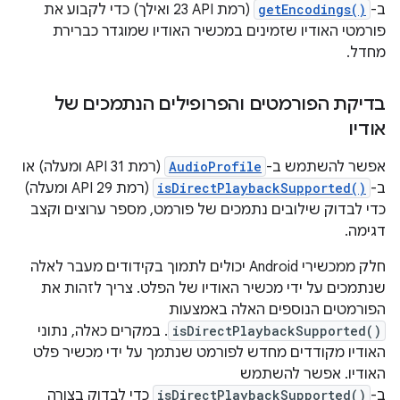
ב-
getEncodings()
(רמת API‏ 23 ואילך) כדי לקבוע את
פורמטי האודיו שזמינים במכשיר האודיו שמוגדר כברירת
מחדל.
בדיקת הפורמטים והפרופילים הנתמכים של
אודיו
אפשר להשתמש ב-
AudioProfile
(רמת API 31 ומעלה) או
ב-
isDirectPlaybackSupported()
(רמת API 29 ומעלה)
כדי לבדוק שילובים נתמכים של פורמט, מספר ערוצים וקצב
דגימה.
חלק ממכשירי Android יכולים לתמוך בקידודים מעבר לאלה
שנתמכים על ידי מכשיר האודיו של הפלט. צריך לזהות את
הפורמטים הנוספים האלה באמצעות
isDirectPlaybackSupported()
. במקרים כאלה, נתוני
האודיו מקודדים מחדש לפורמט שנתמך על ידי מכשיר פלט
האודיו. אפשר להשתמש
ב-
isDirectPlaybackSupported()
כדי לבדוק בצורה