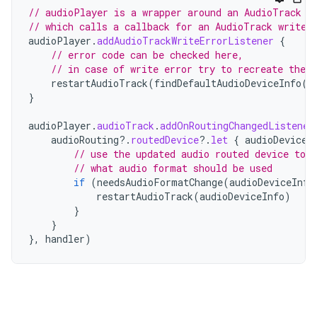
// audioPlayer is a wrapper around an AudioTrack
// which calls a callback for an AudioTrack write 
audioPlayer
.
addAudioTrackWriteErrorListener
{
// error code can be checked here,
// in case of write error try to recreate the a
restartAudioTrack
(
findDefaultAudioDeviceInfo
()
}
audioPlayer
.
audioTrack
.
addOnRoutingChangedListener
audioRouting
?.
routedDevice
?.
let
{
audioDeviceI
// use the updated audio routed device to 
// what audio format should be used
if
(
needsAudioFormatChange
(
audioDeviceInfo
restartAudioTrack
(
audioDeviceInfo
)
}
}
},
handler
)