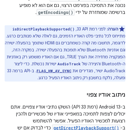
נכונה את התמיכה בפורמט הרצוי, גם אם הוא לא מופיע
ברשימה שמוחזרת על ידי
getEncodings()
.
הערה:
לפני רמת API ‏33, ‏
isDirectPlaybackSupported()
מתייחס לכל נתיבי פלט האודיו הזמינים, גם לאלה שלא מנותבים כרגע.
לדוגמה, תחשבו מה קורה כשמחברים גם HDMI שתומך בהפעלה ישירה
וגם אוזניות Bluetooth שלא תומכות בהפעלה ישירה. במקרה הזה,
הפונקציה מחזירה את הערך TRUE, גם אם האודיו מושמע רק באוזניות
ה-Bluetooth והיצירה של
ישירות נכשלת. כדי ליצור
AudioTrack
AudioTrack ישיר, מגדירים את
. ב-API ברמה 33
FLAG_HW_AV_SYNC
ומעלה, נלקח בחשבון רק ניתוב האודיו הפעיל כרגע.
ניתוב אודיו צפוי
ב-Android 13 (רמת API 33) הושקו נתיבי אודיו צפויים. אתם
יכולים לצפות לתמיכה במאפייני אודיו של מכשירים ולהכין
רצועות למכשיר האודיו הפעיל. אפשר להשתמש
ב-
getDirectPlaybackSupport()
כדי לבדוק אם יש