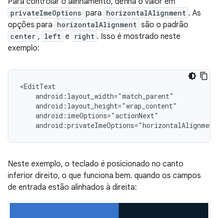
Para controlar o alinhamento, defina o valor em
privateImeOptions
para
horizontalAlignment
. As
opções para
horizontalAlignment
são o padrão
center
,
left
e
right
. Isso é mostrado neste
exemplo:
android:privateImeOptions="horizontalAlignment
Neste exemplo, o teclado é posicionado no canto
inferior direito, o que funciona bem. quando os campos
de entrada estão alinhados à direita: