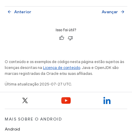
Anterior
Avançar
arrow_back
arrow_forward
Isso foi útil?
O conteúdo e os exemplos de código nesta página estão sujeitos às
licenças descritas na
Licença de conteúdo
. Java e OpenJDK são
marcas registradas da Oracle e/ou suas afiliadas.
Última atualização 2025-07-27 UTC.
MAIS SOBRE O ANDROID
Android