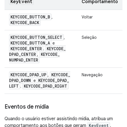
Key
Event
Comportamento
KEYCODE
_
BUTTON
_
B
,
Voltar
KEYCODE
_
BACK
KEYCODE
_
BUTTON
_
SELECT
,
Seleção
KEYCODE
_
BUTTON
_
A
e
KEYCODE
_
ENTER
KEYCODE
_
.
DPAD
_
CENTER
KEYCODE
_
,
NUMPAD
_
ENTER
KEYCODE
_
DPAD
_
UP
KEYCODE
_
,
Navegação
DPAD
_
DOWN
KEYCODE
_
DPAD
_
e
LEFT
KEYCODE
_
DPAD
_
RIGHT
.
Eventos de mídia
Quando o usuário estiver assistindo mídia, atribua um
comportamento aos botões que geram
KeyEvent
,