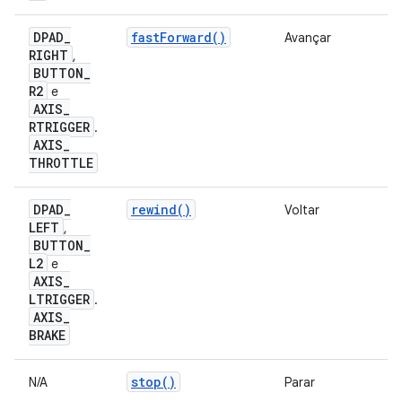
DPAD
_
fastForward()
Avançar
RIGHT
,
BUTTON
_
R2
e
AXIS
_
RTRIGGER
.
AXIS
_
THROTTLE
DPAD
_
rewind()
Voltar
LEFT
,
BUTTON
_
L2
e
AXIS
_
LTRIGGER
.
AXIS
_
BRAKE
stop()
N/A
Parar