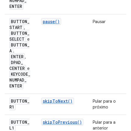
NUMPAD
_
ENTER
BUTTON
_
pause()
Pausar
START
,
BUTTON
_
SELECT
e
BUTTON
_
A
.
ENTER
,
DPAD
_
CENTER
e
KEYCODE
_
NUMPAD
_
ENTER
BUTTON
_
skipToNext()
Pular para o
R1
próximo
BUTTON
_
skipToPrevious()
Pular para a
L1
anterior